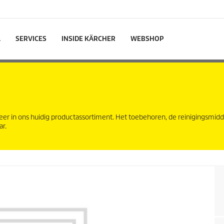
L
SERVICES
INSIDE KÄRCHER
WEBSHOP
eer in ons huidig productassortiment. Het toebehoren, de reinigingsmid
ar.