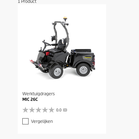
1
Product
Werktuigdragers
MIC 26C
0.0
(0)
0
.
Vergelijken
0
v
a