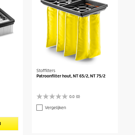
Stoffilters
Patroonfilter hout, NT 65/2, NT 75/2
0.0
(0)
0
.
Vergelijken
0
v
a
N
n
d