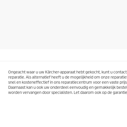
e
d
5
u
s
c
t
t
e
p
r
r
r
i
e
j
n
s
.
Ongeacht waar u uw Kärcher-apparaat hebt gekocht, kunt u contact
reparatie. Als alternatief heeft u de mogelijkheid om onze reparati
snel en kosteneffectief in ons reparatiecentrum voor een vaste prijs
Daarnaast kan u ook uw onderdeel eenvoudig en gemakkelijk best
worden vervangen door specialisten. Let daarom ook op de garant