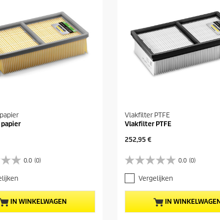
 papier
Vlakfilter PTFE
 papier
Vlakfilter PTFE
H
252,95 €
u
i
0.0
(0)
0.0
(0)
0
d
.
i
lijken
Vergelijken
0
g
v
e
a
p
IN WINKELWAGEN
IN WINKELWAGE
n
r
d
o