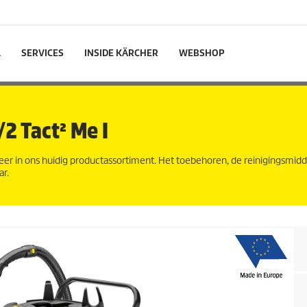
L
SERVICES
INSIDE KÄRCHER
WEBSHOP
2 Tact² Me I
eer in ons huidig productassortiment. Het toebehoren, de reinigingsmid
ar.