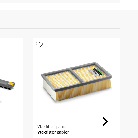
Vlakfilter papier
S
Vlakfilter papier
(
m