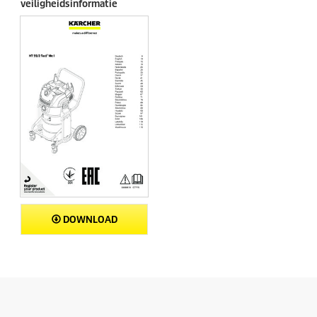
veiligheidsinformatie
DOWNLOAD