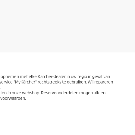
e
5
s
t
e
r
r
e
n
.
 opnemen met elke Kärcher-dealer in uw regio in geval van
eservice "MyKärcher" rechtstreeks te gebruiken. Wij repareren
.
ellen in onze webshop. Reserveonderdelen mogen alleen
ievoorwaarden.