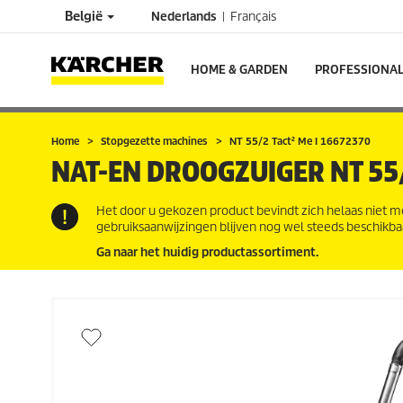
België
Nederlands
Français
HOME & GARDEN
PROFESSIONA
Home
Stopgezette machines
NT 55/2 Tact² Me I 16672370
NAT-EN DROOGZUIGER
NT 55/
Het door u gekozen product bevindt zich helaas niet m
gebruiksaanwijzingen blijven nog wel steeds beschikba
Ga naar het huidig productassortiment.