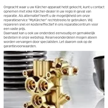
e
o
Ongeacht waar u uw Kärcher-apparaat hebt gekocht, kunt u contact
o
opnemen met elke Kärcher-dealer in uw regio in geval van
r
reparatie. Als alternatief heeft u de mogelijkheid om onze
d
reparatieservice "MyKärcher" rechtstreeks te gebruiken. Wij
e
repareren snel en kosteneffectief in ons reparatiecentrum voor
l
een vaste prijs.
i
Daarnaast kan u ook uw onderdeel eenvoudig en gemakkelijk
n
bestellen in onze webshop. Reserveonderdelen mogen alleen
g
worden vervangen door specialisten. Let daarom ook op de
garantievoorwaarden.