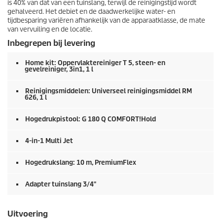
is 40% van dat van een tuinslang, terwijl de reinigingstijd wordt
gehalveerd. Het debiet en de daadwerkelijke water- en
tijdbesparing variëren afhankelijk van de apparaatklasse, de mate
van vervuiling en de locatie.
Inbegrepen bij levering
Home kit: Oppervlaktereiniger T 5, steen- en
gevelreiniger, 3in1, 1 l
Reinigingsmiddelen: Universeel reinigingsmiddel RM
626, 1 l
Hogedrukpistool: G 180 Q COMFORT!Hold
4-in-1 Multi Jet
Hogedrukslang: 10 m,
PremiumFlex
Adapter tuinslang 3/4"
Uitvoering