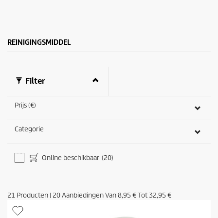
e
j
n
s
.
9
b
REINIGINGSMIDDEL
e
o
o
r
Filter
d
e
l
Prijs (€)
i
n
g
Categorie
e
n
Online beschikbaar
(20)
21
Producten
|
20
Aanbiedingen Van
8,95 €
Tot
32,95 €