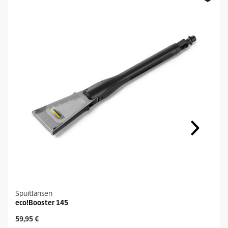
Spuitlansen
eco!Booster 145
H
59,95 €
u