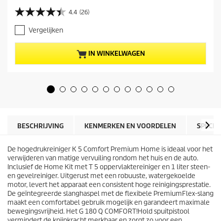
i
4.4
(26)
4
d
.
i
Vergelijken
4
g
v
e
a
p
IN WINKELWAGEN
n
r
d
o
e
d
5
u
s
c
t
t
e
p
r
r
BESCHRIJVING
KENMERKEN EN VOORDELEN
SPECIF
r
i
e
j
n
De hogedrukreiniger K 5 Comfort Premium Home is ideaal voor het
s
.
verwijderen van matige vervuiling rondom het huis en de auto.
2
Inclusief de Home Kit met T 5 oppervlaktereiniger en 1 liter steen-
6
en gevelreiniger. Uitgerust met een robuuste, watergekoelde
b
motor, levert het apparaat een consistent hoge reinigingsprestatie.
e
De geïntegreerde slanghaspel met de flexibele
PremiumFlex
-slang
o
maakt een comfortabel gebruik mogelijk en garandeert maximale
o
bewegingsvrijheid. Het G 180 Q COMFORT!Hold spuitpistool
r
vermindert de knijpkracht merkbaar en zorgt zo voor een