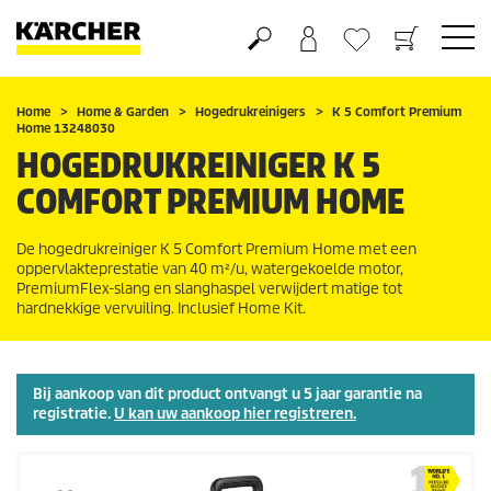
Boodschappenmandje
Verlanglijstje
Home
Home & Garden
Hogedrukreinigers
K 5 Comfort Premium
Home 13248030
HOGEDRUKREINIGER K 5
COMFORT PREMIUM HOME
De hogedrukreiniger K 5 Comfort Premium Home met een
oppervlakteprestatie van 40 m²/u, watergekoelde motor,
PremiumFlex
-slang en slanghaspel verwijdert matige tot
hardnekkige vervuiling. Inclusief Home Kit.
Bij aankoop van dit product ontvangt u 5 jaar garantie na
registratie.
U kan uw aankoop hier registreren.