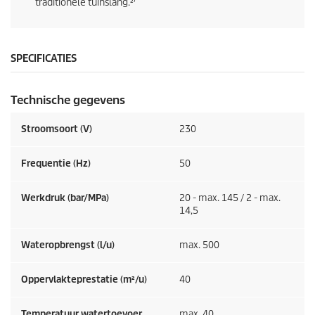
traditionele tuinslang.²⁾
SPECIFICATIES
Technische gegevens
Stroomsoort (V)
230
Frequentie (
Hz
)
50
Werkdruk (bar/MPa)
20 - max. 145 / 2 - max.
14,5
Wateropbrengst (l/u)
max. 500
Oppervlakteprestatie (m²/u)
40
Temperatuur watertoevoer
max. 40