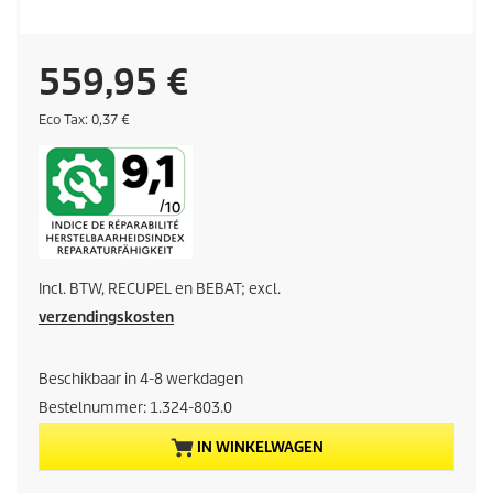
H
559,95 €
u
E
Eco Tax: 0,37 €
c
o
i
t
a
d
x
i
Incl. BTW, RECUPEL en BEBAT; excl.
g
verzendingskosten
e
Beschikbaar in 4-8 werkdagen
p
Bestelnummer:
1.324-803.0
r
IN WINKELWAGEN
o