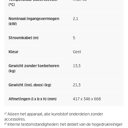
(°C)
Nominaal ingangsvermogen
2,1
(kW)
Stroomkabel (m)
5
Kleur
Geel
Gewicht zonder toebehoren
13,3
(kg)
Gewicht (incl. doos) (kg)
21,3
Afmetingen (l x b x h) (mm)
417 x 346 x 668
¹⁾ Alleen het apparaat, alle kunststof onderdelen zonder
accessoires.
²⁾ Interne testomstandigheden: het debiet van de hogedrukreiniger