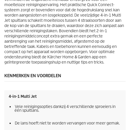
d
moeiteloze reinigingservaring. Het praktische
Quick Connect
-
e
systeem zorgt er bovendien voor dat de hogedrukslang snel kan
l
worden aangesloten en losgekoppeld. De veelzijdige 4-in-1 Multi
i
Jet spuitlans schakelt moeiteloos tussen 4 straalsoorten door aan
n
de kop van de spuitlans te draaien, waardoor deze zich aanpast aan
g
verschillende reinigingstaken. Bovendien biedt het 2-in-1
e
reinigingsmiddelconcept extra gemak en een perfecte
n
aanbrenging van het reinigingsmiddel, afgestemd op de
betreffende taak. Kabels en toebehoren kunnen eenvoudig en
compact op het apparaat worden opgeborgen. Voor optimale
ondersteuning biedt de Kärcher Home & Garden app een
geïntegreerde toepassingshulp en nuttige tips en tricks.
KENMERKEN EN VOORDELEN
4-in-1 Multi Jet
Vele reinigingsopties dankzij 4 verschillende sproeiers in
één spuitlans.
De lans hoeft niet te worden vervangen voor meer gemak.