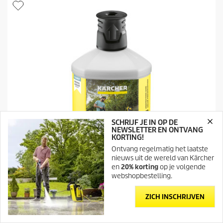
t
t
e
p
r
r
r
i
e
j
n
s
.
1
4
b
e
o
o
r
SCHRIJF JE IN OP DE
d
NEWSLETTER EN ONTVANG
e
KORTING!
l
Ontvang regelmatig het laatste
i
nieuws uit de wereld van Kärcher
n
en
20% korting
op je volgende
g
webshopbestelling.
e
n
ZICH INSCHRIJVEN
Stenen oppervlakken
Steen- en gevelreiniger 3-in-1 RM 611, 1l