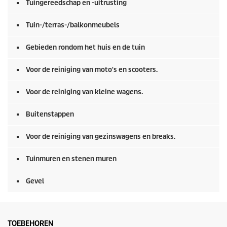
n
Tuingereedschap en -uitrusting
0
s
e
Tuin-/terras-/balkonmeubels
c
o
Gebieden rondom het huis en de tuin
n
d
e
Voor de reiniging van moto's en scooters.
n
Voor de reiniging van kleine wagens.
Buitenstappen
Voor de reiniging van gezinswagens en breaks.
Tuinmuren en stenen muren
Gevel
TOEBEHOREN