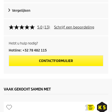
d
Vergelijken
u
c
5.0
(13)
Schrijf een beoordeling
t
Hebt u hulp nodig?
p
Hotline: +32 78 482 115
r
CONTACTFORMULIER
i
j
s
VAAK GEKOCHT SAMEN MET