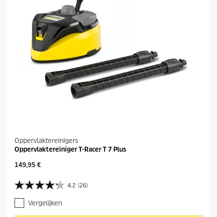
Oppervlaktereinigers
Oppervlaktereiniger T-Racer T 7 Plus
H
149,95 €
u
i
4.2
(26)
4
d
.
i
Vergelijken
2
g
v
e