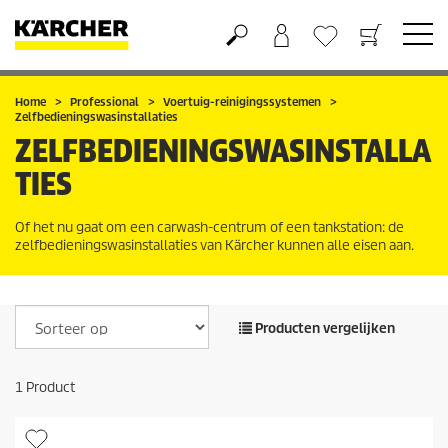
Boodschappenmandje
Verlanglijstje
Home
Professional
Voertuig-reinigingssystemen
Zelfbedieningswasinstallaties
ZELFBEDIENINGSWASINSTALLA
TIES
Of het nu gaat om een carwash-centrum of een tankstation: de
zelfbedieningswasinstallaties van Kärcher kunnen alle eisen aan.
Producten vergelijken
1
Product