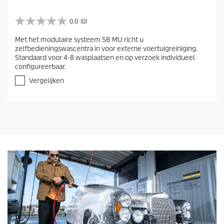
0.0
(0)
0
.
Met het modulaire systeem SB MU richt u
0
zelfbedieningswascentra in voor externe voertuigreiniging.
v
Standaard voor 4-8 wasplaatsen en op verzoek individueel
a
configureerbaar.
n
d
Vergelijken
e
5
s
t
e
r
r
e
n
.