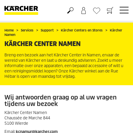
Boodschappenmandje
Verlanglijstje
Home
Services
Support
Kärcher Centers en Stores
Kärcher
Namen
KÄRCHER CENTER NAMEN
Breng een bezoek aan het Kärcher Center in Namen, ervaar de
wereld van Kärcher en laat u deskundig adviseren. Zoekt u meer
informatie over onze apparaten, een bepaald accessoire of wilt u
een reinigingsmiddel kopen? Onze Kärcher winkel aan de Rue
Hébar is open van maandag tot vrijdag.
Wij antwoorden graag op al uw vragen
tijdens uw bezoek
Kärcher Center Namen
Chaussée de Marche 844
5100 Wierde
Email
kcnamur@karcher.com