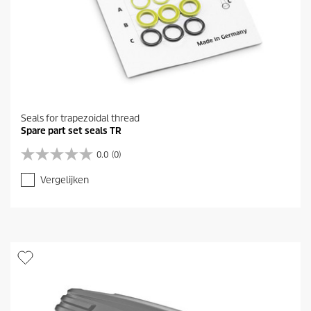
Seals for trapezoidal thread
Spare part set seals TR
0.0
(0)
0
.
Vergelijken
0
v
a
n
d
e
5
s
t
e
r