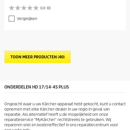
0.0
(0)
0
.
Vergelijken
0
v
a
n
d
e
5
TOON MEER PRODUCTEN (40)
s
t
e
r
r
e
ONDERDELEN HD 17/14-4S PLUS
n
.
Ongeacht waar u uw Kärcher-apparaat hebt gekocht, kunt u contact
opnemen met elke Kärcher-dealer in uw regio in geval van
reparatie. Als alternatief heeft u de mogelijkheid om onze
reparatieservice "MyKärcher" rechtstreeks te gebruiken. Wij
repareren snel en kosteneffectief in ons reparatiecentrum voor