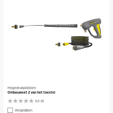
i
e
j
n
s
.
Hogedrukpistolen
Ombouwset 2 van het toestel
0.0
(0)
0
.
Vergelijken
0