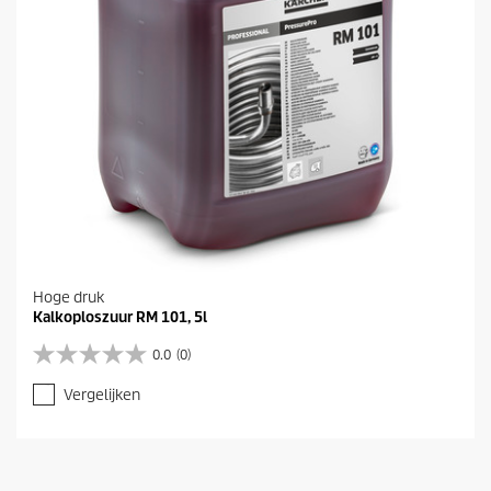
n
.
Hoge druk
Kalkoploszuur RM 101, 5l
0.0
(0)
0
.
Vergelijken
0
v
a
n
d