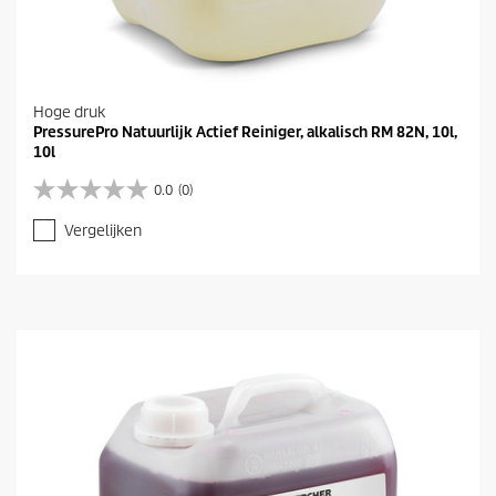
Hoge druk
PressurePro Natuurlijk Actief Reiniger, alkalisch RM 82N, 10l,
10l
0.0
(0)
0
.
Vergelijken
0
v
a
n
d
e
5
s
t
e
r
r
e