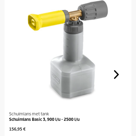
Schuimlans met tank
Schuimlans Basic 3, 900 l/u - 2500 l/u
H
156,95 €
u