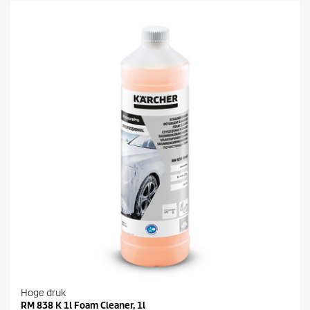
e
5
s
t
e
r
r
e
n
.
Hoge druk
RM 838 K 1l Foam Cleaner, 1l