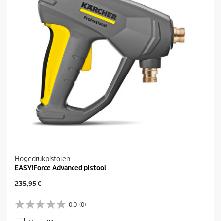
r
e
n
.
Hogedrukpistolen
EASY!Force Advanced pistool
H
235,95 €
u
i
0.0
(0)
0
d
.
i