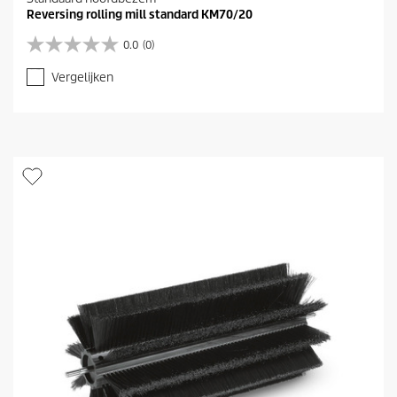
Reversing rolling mill standard KM70/20
0.0
(0)
0
.
Vergelijken
0
v
a
n
d
e
5
s
t
e
r
r
e
n
.