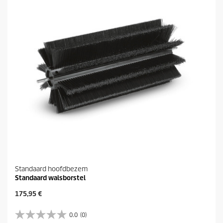
Standaard hoofdbezem
Standaard walsborstel
H
175,95 €
u
i
0.0
(0)
0
d