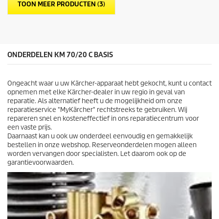
e
p
TOON MEER PRODUCTEN (3)
r
r
r
i
e
j
n
s
.
ONDERDELEN KM 70/20 C BASIS
Ongeacht waar u uw Kärcher-apparaat hebt gekocht, kunt u contact
opnemen met elke Kärcher-dealer in uw regio in geval van
reparatie. Als alternatief heeft u de mogelijkheid om onze
reparatieservice "MyKärcher" rechtstreeks te gebruiken. Wij
repareren snel en kosteneffectief in ons reparatiecentrum voor
een vaste prijs.
Daarnaast kan u ook uw onderdeel eenvoudig en gemakkelijk
bestellen in onze webshop. Reserveonderdelen mogen alleen
worden vervangen door specialisten. Let daarom ook op de
garantievoorwaarden.