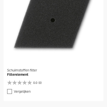
e
n
.
Schuimstoffen filter
Filterelement
0.0
(0)
0
.
Vergelijken
0
v
a
n