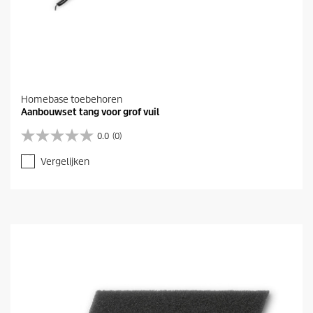
Homebase toebehoren
Aanbouwset tang voor grof vuil
0.0
(0)
0
.
Vergelijken
0
v
a
n
d
e
5
s
t
e
r
r