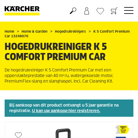
Boodschappenmandje
Verlanglijstje
Home
Home & Garden
Hogedrukreinigers
K 5 Comfort Premium
Car 13248070
HOGEDRUKREINIGER K 5
COMFORT PREMIUM CAR
De hogedrukreiniger K 5 Comfort Premium Car met een
oppervlakteprestatie van 40 m²/u, watergekoelde motor,
PremiumFlex
-slang en slanghaspel. Incl. Car Cleaning Kit.
Bij aankoop van dit product ontvangt u 5 jaar garantie na
registratie.
U kan uw aankoop hier registreren.