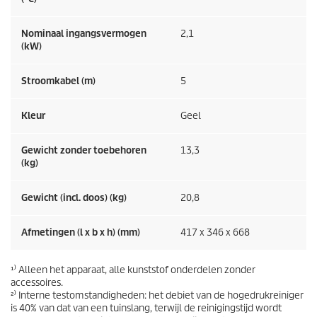
Nominaal ingangsvermogen
2,1
(kW)
Stroomkabel (m)
5
Kleur
Geel
Gewicht zonder toebehoren
13,3
(kg)
Gewicht (incl. doos) (kg)
20,8
Afmetingen (l x b x h) (mm)
417 x 346 x 668
¹⁾ Alleen het apparaat, alle kunststof onderdelen zonder
accessoires.
²⁾ Interne testomstandigheden: het debiet van de hogedrukreiniger
is 40% van dat van een tuinslang, terwijl de reinigingstijd wordt