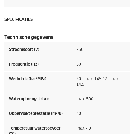
SPECIFICATIES
Technische gegevens
Stroomsoort (V)
230
Frequentie (
Hz
)
50
Werkdruk (bar/MPa)
20 - max. 145 / 2 - max.
14,5
Wateropbrengst (l/u)
max. 500
Oppervlakteprestatie (m²/u)
40
Temperatuur watertoevoer
max. 40
(°C)