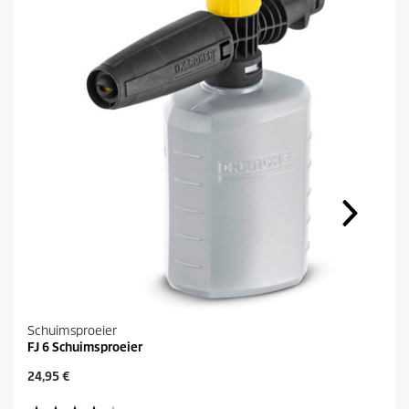
Schuimsproeier
FJ 6 Schuimsproeier
H
24,95 €
u
i