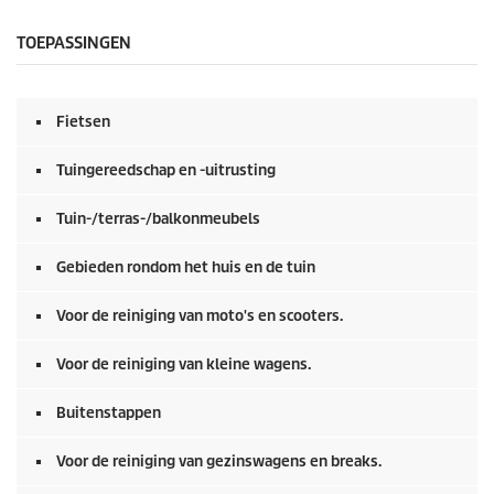
e
c
o
TOEPASSINGEN
n
d
e
n
Fietsen
v
a
n
Tuingereedschap en -uitrusting
0
s
e
Tuin-/terras-/balkonmeubels
c
o
Gebieden rondom het huis en de tuin
n
d
e
Voor de reiniging van moto's en scooters.
n
Voor de reiniging van kleine wagens.
Buitenstappen
Voor de reiniging van gezinswagens en breaks.