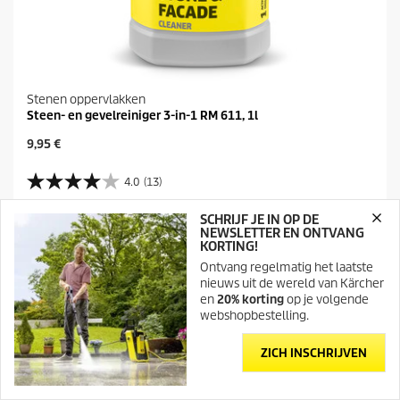
i
n
g
e
n
Stenen oppervlakken
Steen- en gevelreiniger 3-in-1 RM 611, 1l
H
9,95 €
u
i
4.0
(13)
4
d
.
i
Vergelijken
SCHRIJF JE IN OP DE
0
g
NEWSLETTER EN ONTVANG
v
e
KORTING!
a
p
IN WINKELWAGEN
Ontvang regelmatig het laatste
n
r
nieuws uit de wereld van Kärcher
d
o
en
20% korting
op je volgende
e
d
webshopbestelling.
5
u
s
c
t
t
ZICH INSCHRIJVEN
e
p
r
r
r