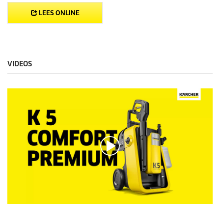
LEES ONLINE
VIDEOS
0
s