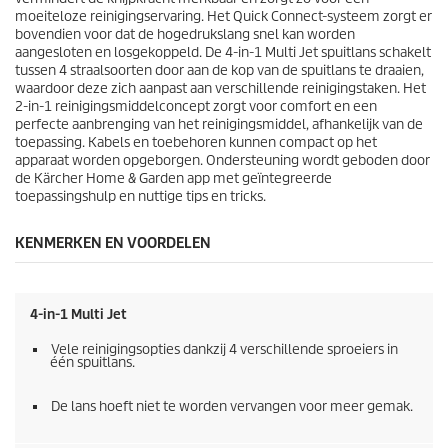
e
moeiteloze reinigingservaring. Het
Quick Connect
-systeem zorgt er
l
bovendien voor dat de hogedrukslang snel kan worden
i
aangesloten en losgekoppeld. De 4-in-1 Multi Jet spuitlans schakelt
n
tussen 4 straalsoorten door aan de kop van de spuitlans te draaien,
g
waardoor deze zich aanpast aan verschillende reinigingstaken. Het
e
2-in-1 reinigingsmiddelconcept zorgt voor comfort en een
n
perfecte aanbrenging van het reinigingsmiddel, afhankelijk van de
toepassing. Kabels en toebehoren kunnen compact op het
apparaat worden opgeborgen. Ondersteuning wordt geboden door
de Kärcher Home & Garden app met geïntegreerde
toepassingshulp en nuttige tips en tricks.
KENMERKEN EN VOORDELEN
4-in-1 Multi Jet
Vele reinigingsopties dankzij 4 verschillende sproeiers in
één spuitlans.
De lans hoeft niet te worden vervangen voor meer gemak.