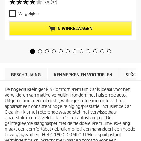
3.9
(47)
3
d
.
i
Vergelijken
9
g
v
e
a
p
IN WINKELWAGEN
n
r
d
o
e
d
5
u
s
c
t
t
e
p
r
r
BESCHRIJVING
KENMERKEN EN VOORDELEN
SPECIF
r
i
e
j
n
De hogedrukreiniger K 5 Comfort Premium Car is ideaal voor het
s
.
verwijderen van matige vervuiling rondom het huis en de auto.
4
Uitgerust met een robuuste, watergekoelde motor, levert het
7
apparaat een consistent hoge reinigingsprestatie. Inclusief de Car
b
Cleaning Kit met roterende wasborstel met verwisselbaar
e
opzetstuk, microvezeldoek en 1 liter autoshampoo. De
o
geïntegreerde slanghaspel met de flexibele
PremiumFlex
-slang
o
maakt een comfortabel gebruik mogelijk en garandeert een goede
r
bewegingsvrijheid. Het G 180 Q COMFORT!Hold spuitpistool
d
vermindert de knijpkracht merkbaar en zorgt zo voor een