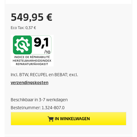
H
549,95 €
u
E
Eco Tax: 0,37 €
c
o
i
t
a
d
x
i
Incl. BTW, RECUPEL en BEBAT; excl.
g
verzendingskosten
e
Beschikbaar in 3-7 werkdagen
p
Bestelnummer:
1.324-807.0
r
IN WINKELWAGEN
o