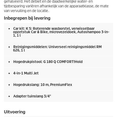
gehalveerd. Het debiet en de daadwerkelijke water- en
tijdbesparing variëren afhankelijk van de apparaatklasse, de mate
van vervuiling en de locatie.
Inbegrepen bij levering
Car kit: K 5: Roterende wasborstel, verwisselbaar
opzetstuk Car & Bike, microvezeldoek, Autoshampoo 3-in-
1, 1 l
Reinigingsmiddelen: Universeel reinigingsmiddel RM
626, 1 l
Hogedrukpistool: G 180 Q COMFORT!Hold
4-in-1 Multi Jet
Hogedrukslang: 10 m,
PremiumFlex
Adapter tuinslang 3/4"
Uitvoering