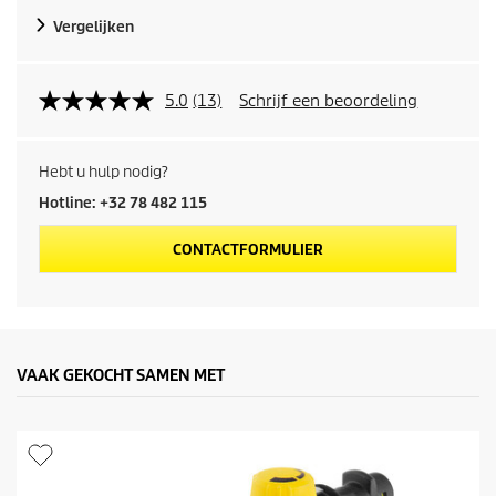
d
Vergelijken
u
c
5.0
(13)
Schrijf een beoordeling
t
Hebt u hulp nodig?
p
Hotline: +32 78 482 115
r
CONTACTFORMULIER
i
j
s
VAAK GEKOCHT SAMEN MET