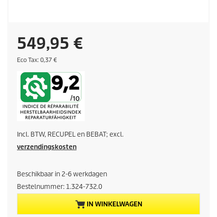
H
549,95 €
u
E
Eco Tax: 0,37 €
c
o
i
t
a
d
x
i
Incl. BTW, RECUPEL en BEBAT; excl.
g
verzendingskosten
e
Beschikbaar in 2-6 werkdagen
p
Bestelnummer:
1.324-732.0
r
IN WINKELWAGEN