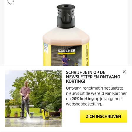
t
e
p
r
r
r
i
e
j
n
s
.
1
3
b
e
o
o
r
SCHRIJF JE IN OP DE
d
NEWSLETTER EN ONTVANG
e
KORTING!
l
Ontvang regelmatig het laatste
i
nieuws uit de wereld van Kärcher
n
en
20% korting
op je volgende
g
webshopbestelling.
e
n
ZICH INSCHRIJVEN
Kunstof oppervlakken
Kunststofreiniger 3-in-1 RM 613, 1l