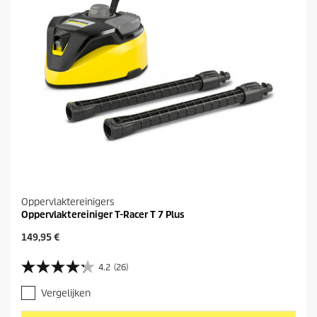
Oppervlaktereinigers
Oppervlaktereiniger T-Racer T 7 Plus
H
149,95 €
u
i
4.2
(26)
4
d
.
i
Vergelijken
2
g
v
e