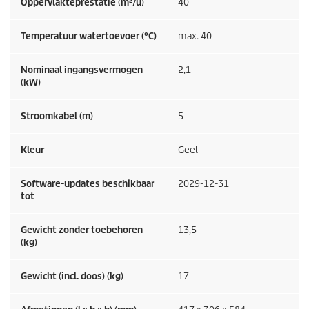
Oppervlakteprestatie (m²/u)
40
Temperatuur watertoevoer (°C)
max. 40
Nominaal ingangsvermogen
2,1
(kW)
Stroomkabel (m)
5
Kleur
Geel
Software-updates beschikbaar
2029-12-31
tot
Gewicht zonder toebehoren
13,5
(kg)
Gewicht (incl. doos) (kg)
17