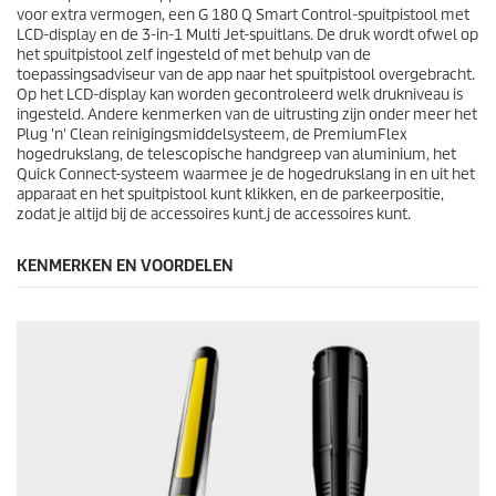
r
voor extra vermogen, een G 180 Q Smart Control-spuitpistool met
d
LCD-display en de 3-in-1 Multi Jet-spuitlans. De druk wordt ofwel op
e
het spuitpistool zelf ingesteld of met behulp van de
l
toepassingsadviseur van de app naar het spuitpistool overgebracht.
i
Op het LCD-display kan worden gecontroleerd welk drukniveau is
n
ingesteld. Andere kenmerken van de uitrusting zijn onder meer het
g
Plug 'n' Clean
reinigingsmiddelsysteem, de
PremiumFlex
e
hogedrukslang, de telescopische handgreep van aluminium, het
n
Quick Connect
-systeem waarmee je de hogedrukslang in en uit het
apparaat en het spuitpistool kunt klikken, en de parkeerpositie,
zodat je altijd bij de accessoires kunt.j de accessoires kunt.
KENMERKEN EN VOORDELEN