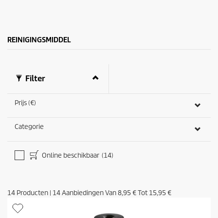
e
j
n
s
.
9
b
REINIGINGSMIDDEL
e
o
o
r
Filter
d
e
l
Prijs (€)
i
n
g
Categorie
e
n
Online beschikbaar
(14)
14
Producten
|
14
Aanbiedingen Van
8,95 €
Tot
15,95 €