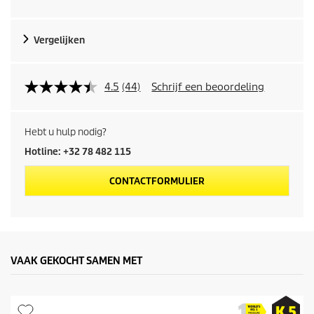
o
d
Vergelijken
u
c
4.5
(44)
Schrijf een beoordeling
t
Hebt u hulp nodig?
p
Hotline: +32 78 482 115
r
CONTACTFORMULIER
i
j
s
VAAK GEKOCHT SAMEN MET