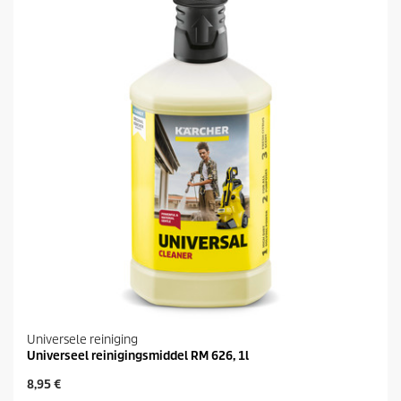
Universele reiniging
Universeel reinigingsmiddel RM 626, 1l
H
8,95 €
u