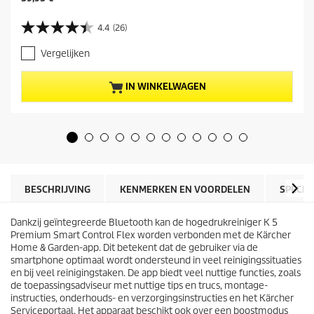
u
i
4.4
(26)
4
d
.
i
Vergelijken
4
g
v
e
a
p
IN WINKELWAGEN
n
r
d
o
e
d
5
u
s
c
t
t
e
p
r
r
BESCHRIJVING
KENMERKEN EN VOORDELEN
SPECIF
r
i
e
j
n
Dankzij geïntegreerde Bluetooth kan de hogedrukreiniger K 5
s
.
Premium Smart Control Flex worden verbonden met de Kärcher
2
Home & Garden-app. Dit betekent dat de gebruiker via de
6
smartphone optimaal wordt ondersteund in veel reinigingssituaties
b
en bij veel reinigingstaken. De app biedt veel nuttige functies, zoals
e
de toepassingsadviseur met nuttige tips en trucs, montage-
o
instructies, onderhouds- en verzorgingsinstructies en het Kärcher
o
Serviceportaal. Het apparaat beschikt ook over een boostmodus