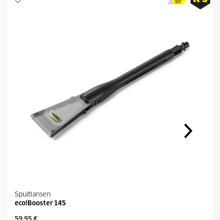
Spuitlansen
eco!Booster 145
H
59,95 €