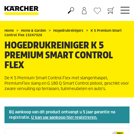
Boodschappenmandje
Verlanglijstje
Home
Home & Garden
Hogedrukreinigers
K 5 Premium Smart
Control Flex 13247320
HOGEDRUKREINIGER K 5
PREMIUM SMART CONTROL
FLEX
De K 5 Premium Smart Control Flex met slangenhaspel,
PremiumFlex
slang en G 180 Q Smart Control pistool, geschikt voor
zware vervuiling op terrassen, tuinmeubelen en auto's.
Bij aankoop van dit product ontvangt u 5 jaar garantie na
registratie.
U kan uw aankoop hier registreren.