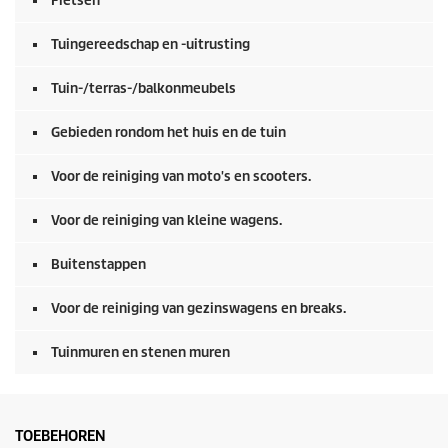
Fietsen
v
a
n
Tuingereedschap en -uitrusting
0
s
e
Tuin-/terras-/balkonmeubels
c
o
Gebieden rondom het huis en de tuin
n
d
e
Voor de reiniging van moto's en scooters.
n
Voor de reiniging van kleine wagens.
Buitenstappen
Voor de reiniging van gezinswagens en breaks.
Tuinmuren en stenen muren
TOEBEHOREN