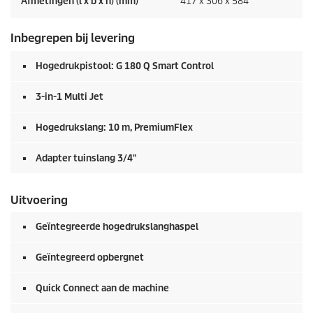
Afmetingen (l x b x h) (mm)
417 x 306 x 584
Inbegrepen bij levering
Hogedrukpistool: G 180 Q Smart Control
3-in-1 Multi Jet
Hogedrukslang: 10 m,
PremiumFlex
Adapter tuinslang 3/4"
Uitvoering
Geïntegreerde hogedrukslanghaspel
Geïntegreerd opbergnet
Quick Connect
aan de machine