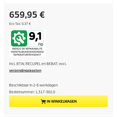
H
659,95 €
u
E
Eco Tax: 0,37 €
c
o
i
t
a
d
x
i
Incl. BTW, RECUPEL en BEBAT; excl.
g
verzendingskosten
e
Beschikbaar in 2-6 werkdagen
p
Bestelnummer:
1.317-302.0
r
IN WINKELWAGEN
o