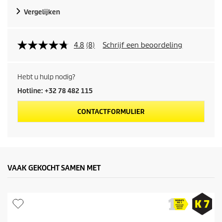
d
Vergelijken
u
c
4.8
(8)
Schrijf een beoordeling
t
Hebt u hulp nodig?
p
Hotline: +32 78 482 115
r
CONTACTFORMULIER
i
j
s
VAAK GEKOCHT SAMEN MET