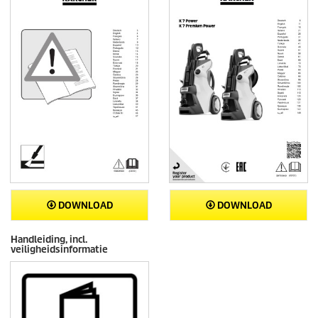
DOWNLOAD
DOWNLOAD
Handleiding, incl.
veiligheidsinformatie