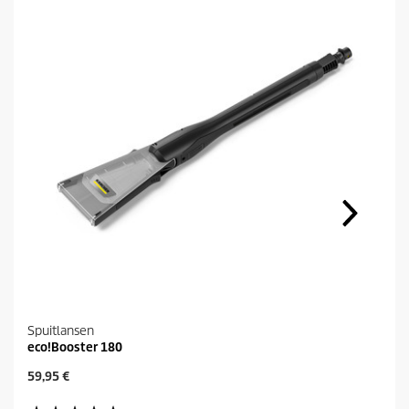
Spuitlansen
eco!Booster 180
H
59,95 €
u
i