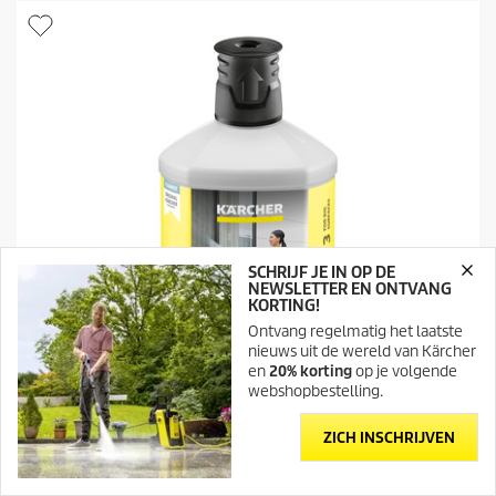
c
t
t
e
p
r
r
r
i
e
j
n
s
.
5
b
e
o
o
r
SCHRIJF JE IN OP DE
d
NEWSLETTER EN ONTVANG
e
KORTING!
l
Ontvang regelmatig het laatste
i
nieuws uit de wereld van Kärcher
n
en
20% korting
op je volgende
g
webshopbestelling.
e
n
ZICH INSCHRIJVEN
Glas Finisher
Glasfinisher 3-in-1 RM 627, 1l