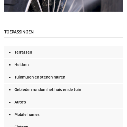
0
s
e
c
o
TOEPASSINGEN
n
d
e
n
Terrassen
v
a
n
Hekken
0
s
e
Tuinmuren en stenen muren
c
o
Gebieden rondom het huis en de tuin
n
d
e
Auto's
n
Mobile homes