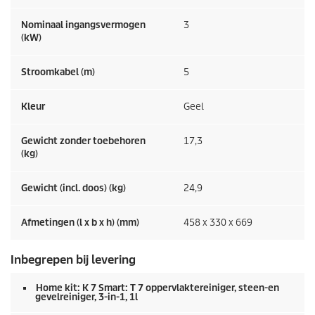
Nominaal ingangsvermogen
3
(kW)
Stroomkabel (m)
5
Kleur
Geel
Gewicht zonder toebehoren
17,3
(kg)
Gewicht (incl. doos) (kg)
24,9
Afmetingen (l x b x h) (mm)
458 x 330 x 669
Inbegrepen bij levering
Home kit: K 7 Smart: T 7 oppervlaktereiniger, steen-en
gevelreiniger, 3-in-1, 1l