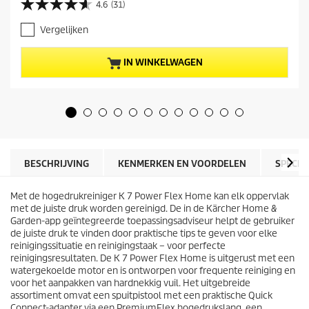
4.6
(31)
4
d
.
i
Vergelijken
6
g
v
e
a
p
IN WINKELWAGEN
n
r
d
o
e
d
5
u
s
c
t
t
e
p
r
r
BESCHRIJVING
KENMERKEN EN VOORDELEN
SPECIF
r
i
e
j
n
Met de hogedrukreiniger K 7 Power Flex Home kan elk oppervlak
s
.
met de juiste druk worden gereinigd. De in de Kärcher Home &
3
Garden-app geïntegreerde toepassingsadviseur helpt de gebruiker
1
de juiste druk te vinden door praktische tips te geven voor elke
b
reinigingssituatie en reinigingstaak – voor perfecte
e
reinigingsresultaten. De K 7 Power Flex Home is uitgerust met een
o
watergekoelde motor en is ontworpen voor frequente reiniging en
o
voor het aanpakken van hardnekkig vuil. Het uitgebreide
r
assortiment omvat een spuitpistool met een praktische
Quick
d
Connect
-adapter via een
PremiumFlex
hogedrukslang, een