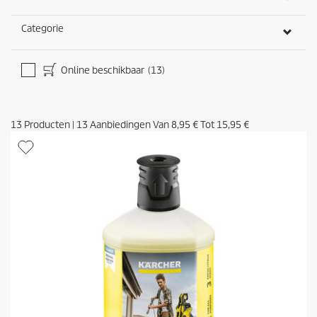
i
n
g
Categorie
e
n
Online beschikbaar
(13)
13
Producten
|
13
Aanbiedingen Van
8,95 €
Tot
15,95 €