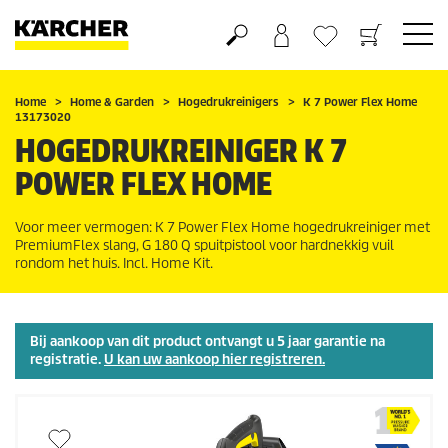
Boodschappenmandje
Verlanglijstje
Home
Home & Garden
Hogedrukreinigers
K 7 Power Flex Home
13173020
HOGEDRUKREINIGER K 7
POWER FLEX HOME
Voor meer vermogen: K 7 Power Flex Home hogedrukreiniger met
PremiumFlex
slang, G 180 Q spuitpistool voor hardnekkig vuil
rondom het huis. Incl. Home Kit.
Bij aankoop van dit product ontvangt u 5 jaar garantie na
registratie.
U kan uw aankoop hier registreren.