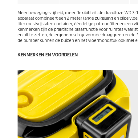
r
r
i
i
e
e
j
j
n
n
Meer bewegingsvrijheid, meer flexibiliteit: de draadloze WD 3-
s
s
.
.
apparaat combineert een 2 meter lange zuigslang en clips vloerm
5
1
liter roestvrijstalen container, ééndelige patroonfilter en ee
5
2
kenmerken zijn de praktische blaasfunctie voor ruimtes waar s
b
b
en uit te zetten, de ergonomisch gevormde draaggreep en de 
e
e
de bumper kunnen de buizen en het vloermondstuk ook snel en 
o
o
o
o
KENMERKEN EN VOORDELEN
r
r
d
d
e
e
l
l
i
i
n
n
g
g
e
e
n
n