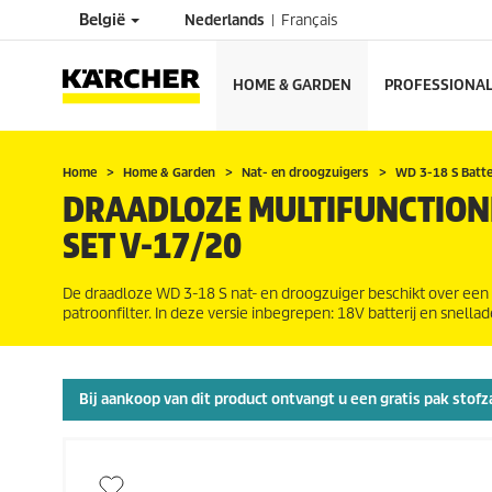
België
Nederlands
Français
HOME & GARDEN
PROFESSIONA
Home
Home & Garden
Nat- en droogzuigers
WD 3-18 S Batt
DRAADLOZE MULTIFUNCTIONE
SET V-17/20
De draadloze WD 3-18 S nat- en droogzuiger beschikt over een 1
patroonfilter. In deze versie inbegrepen: 18V batterij en snellad
Bij aankoop van dit product ontvangt u een gratis pak stofz