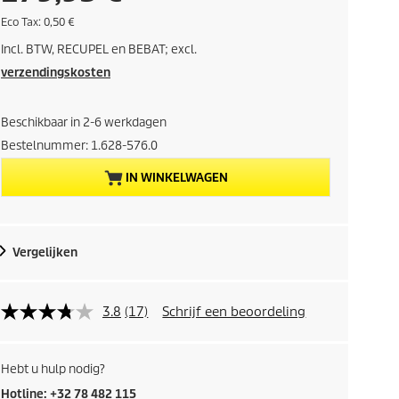
u
E
Eco Tax: 0,50 €
c
Incl. BTW, RECUPEL en BEBAT; excl.
o
i
t
verzendingskosten
a
d
x
Beschikbaar in 2-6 werkdagen
i
Bestelnummer:
1.628-576.0
g
IN WINKELWAGEN
e
p
Vergelijken
r
o
3.8
(17)
Schrijf een beoordeling
d
Hebt u hulp nodig?
u
Hotline: +32 78 482 115