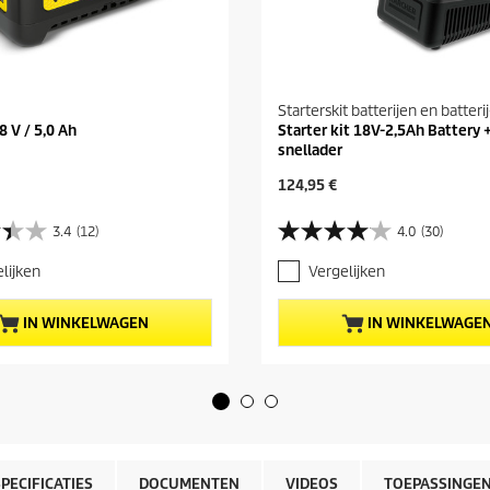
Starterskit batterijen en batteri
8 V / 5,0 Ah
Starter kit 18V-2,5Ah Battery 
snellader
H
124,95 €
u
i
3.4
(12)
4.0
(30)
4
d
.
i
lijken
Vergelijken
0
g
v
e
a
p
IN WINKELWAGEN
IN WINKELWAGE
n
r
d
o
e
d
5
u
s
c
t
t
e
p
r
r
SPECIFICATIES
DOCUMENTEN
VIDEOS
TOEPASSINGE