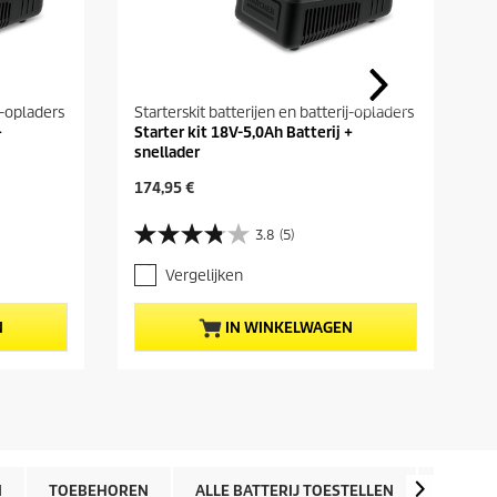
j-opladers
Starterskit batterijen en batterij-opladers
+
Starter kit 18V-5,0Ah Batterij +
snellader
H
174,95 €
u
i
3.8
(5)
3
d
.
i
Vergelijken
8
g
v
e
a
p
N
IN WINKELWAGEN
n
r
d
o
e
d
5
u
s
c
t
t
e
p
r
r
N
TOEBEHOREN
ALLE BATTERIJ TOESTELLEN
ONDER