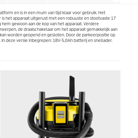
r
i
e
j
n
tform en is in een mum van tijd klaar voor gebruik. Het
s
.
r is het apparaat uitgerust met een robuuste en stootvaste 17
5
hang hem gewoon aan de kop van het apparaat. Verdere
b
orwerpen, de draaischakelaar om het apparaat gemakkelijk aan
e
 kan worden geopend en gesloten. Door de parkeerpositie op
o
 deze versie inbegrepen: 18V-5,0Ah batterij en snellader.
o
r
d
e
l
i
n
g
e
n