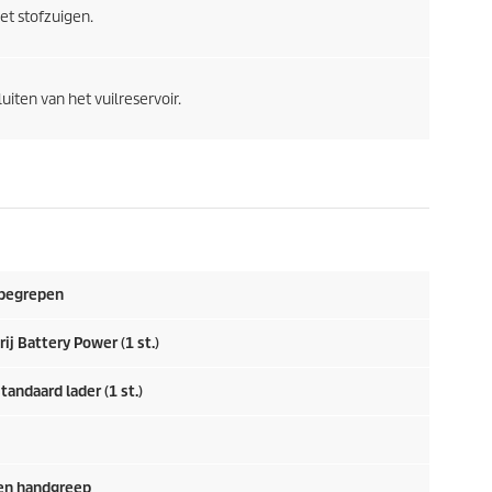
et stofzuigen.
uiten van het vuilreservoir.
inbegrepen
rij Battery Power (1 st.)
tandaard lader (1 st.)
en handgreep