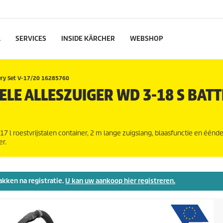
L
SERVICES
INSIDE KÄRCHER
WEBSHOP
ery Set V-17/20 16285760
LE ALLESZUIGER WD 3-18 S BAT
7 l roestvrijstalen container, 2 m lange zuigslang, blaasfunctie en éénde
er.
akken na registratie.
U kan uw aankoop hier registreren.