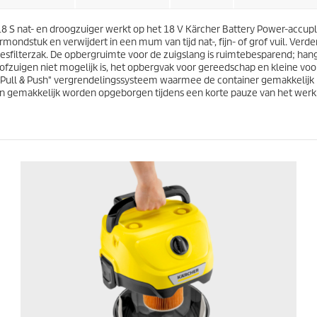
r
i
e
j
n
18 S nat- en droogzuiger werkt op het 18 V Kärcher Battery Power-accupla
s
.
ondstuk en verwijdert in een mum van tijd nat-, fijn- of grof vuil. Verde
3
n vliesfilterzak. De opbergruimte voor de zuigslang is ruimtebesparend; 
0
tofzuigen niet mogelijk is, het opbergvak voor gereedschap en kleine vo
b
"Pull & Push" vergrendelingssysteem waarmee de container gemakkelijk
e
gemakkelijk worden opgeborgen tijdens een korte pauze van het werk. In
o
o
r
d
e
l
i
n
g
e
n