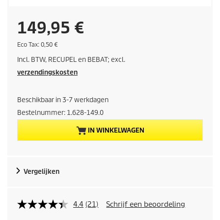
H
149,95 €
u
E
Eco Tax: 0,50 €
c
Incl. BTW, RECUPEL en BEBAT; excl.
o
i
t
verzendingskosten
a
d
x
Beschikbaar in 3-7 werkdagen
i
Bestelnummer:
1.628-149.0
g
IN WINKELWAGEN
e
p
Vergelijken
r
o
4.4
(21)
Schrijf een beoordeling