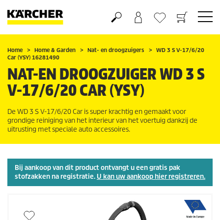
Boodschappenmandje
Verlanglijstje
Home
Home & Garden
Nat- en droogzuigers
WD 3 S V-17/6/20
Car (YSY) 16281490
NAT-EN DROOGZUIGER WD 3 S
V-17/6/20 CAR (YSY)
De WD 3 S V-17/6/20 Car is super krachtig en gemaakt voor
grondige reiniging van het interieur van het voertuig dankzij de
uitrusting met speciale auto accessoires.
Bij aankoop van dit product ontvangt u een gratis pak
stofzakken na registratie.
U kan uw aankoop hier registreren.