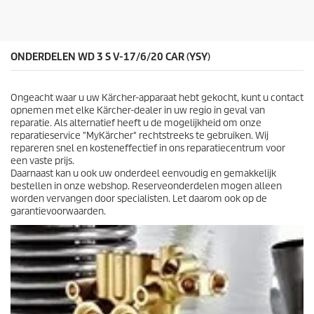
r
i
e
j
n
s
.
1
ONDERDELEN WD 3 S V-17/6/20 CAR (YSY)
b
e
o
Ongeacht waar u uw Kärcher-apparaat hebt gekocht, kunt u contact
o
opnemen met elke Kärcher-dealer in uw regio in geval van
r
reparatie. Als alternatief heeft u de mogelijkheid om onze
d
reparatieservice "MyKärcher" rechtstreeks te gebruiken. Wij
e
repareren snel en kosteneffectief in ons reparatiecentrum voor
l
een vaste prijs.
i
Daarnaast kan u ook uw onderdeel eenvoudig en gemakkelijk
n
bestellen in onze webshop. Reserveonderdelen mogen alleen
g
worden vervangen door specialisten. Let daarom ook op de
garantievoorwaarden.