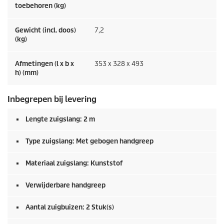
toebehoren (kg)
Gewicht (incl. doos)
7,2
(kg)
Afmetingen (l x b x
353 x 328 x 493
h) (mm)
Inbegrepen bij levering
Lengte zuigslang: 2 m
Type zuigslang: Met gebogen handgreep
Materiaal zuigslang: Kunststof
Verwijderbare handgreep
Aantal zuigbuizen: 2 Stuk(s)