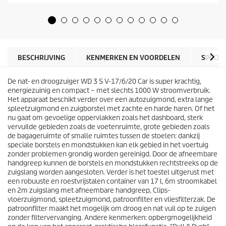
o
e
d
5
u
s
c
t
t
e
p
r
r
BESCHRIJVING
KENMERKEN EN VOORDELEN
SPECIF
r
i
e
j
n
De nat- en droogzuiger WD 3 S V-17/6/20 Car is super krachtig,
s
.
energiezuinig en compact – met slechts 1000 W stroomverbruik.
5
Het apparaat beschikt verder over een autozuigmond, extra lange
5
spleetzuigmond en zuigborstel met zachte en harde haren. Of het
b
nu gaat om gevoelige oppervlakken zoals het dashboard, sterk
e
vervuilde gebieden zoals de voetenruimte, grote gebieden zoals
o
de bagageruimte of smalle ruimtes tussen de stoelen: dankzij
o
speciale borstels en mondstukken kan elk gebied in het voertuig
r
zonder problemen grondig worden gereinigd. Door de afneembare
d
handgreep kunnen de borstels en mondstukken rechtstreeks op de
e
zuigslang worden aangesloten. Verder is het toestel uitgerust met
l
een robuuste en roestvrijstalen container van 17 l, 6m stroomkabel
i
en 2m zuigslang met afneembare handgreep, Clips-
n
vloerzuigmond, spleetzuigmond, patroonfilter en vliesfilterzak. De
g
patroonfilter maakt het mogelijk om droog en nat vuil op te zuigen
e
zonder filtervervanging. Andere kenmerken: opbergmogelijkheid