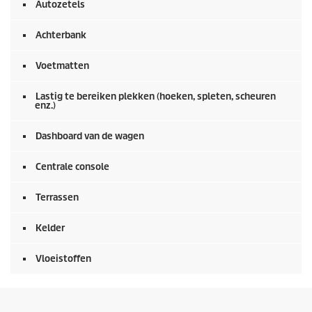
n
Autozetels
0
s
e
Achterbank
c
o
Voetmatten
n
d
e
Lastig te bereiken plekken (hoeken, spleten, scheuren
n
enz.)
Dashboard van de wagen
Centrale console
Terrassen
Kelder
Vloeistoffen