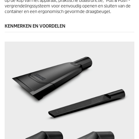
n
op de kop van het apparaat, praktische blaasfunctie, "Pull & Push"-
vergrendelingssysteem voor eenvoudig openen en sluiten van de
container en een ergonomisch gevormde draagbeugel.
KENMERKEN EN VOORDELEN