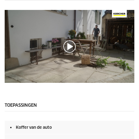
0
s
e
c
o
TOEPASSINGEN
n
d
e
n
Koffer van de auto
v
a