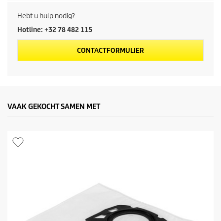
d
Hebt u hulp nodig?
u
Hotline: +32 78 482 115
c
CONTACTFORMULIER
t
p
r
VAAK GEKOCHT SAMEN MET
i
j
s