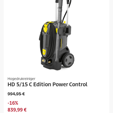
Hogedrukreiniger
HD 5/15 C Edition Power Control
O
994,95 €
u
O
-16%
d
p
H
839,99 €
e