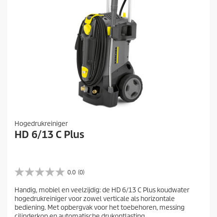
Hogedrukreiniger
HD 6/13 C Plus
0.0
(0)
0
.
Handig, mobiel en veelzijdig: de HD 6/13 C Plus koudwater
0
hogedrukreiniger voor zowel verticale als horizontale
v
bediening. Met opbergvak voor het toebehoren, messing
a
cilinderkop en automatische drukontlasting.