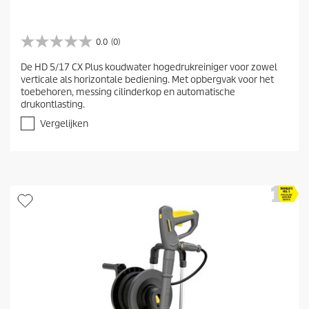
0.0
(0)
0
.
De HD 5/17 CX Plus koudwater hogedrukreiniger voor zowel
0
verticale als horizontale bediening. Met opbergvak voor het
v
toebehoren, messing cilinderkop en automatische
a
drukontlasting.
n
d
Vergelijken
e
5
s
t
e
r
r
e
n
.