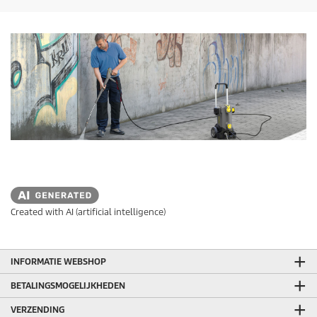
e
p
n
r
.
i
j
s
Created with AI (artificial intelligence)
INFORMATIE WEBSHOP
BETALINGSMOGELIJKHEDEN
VERZENDING