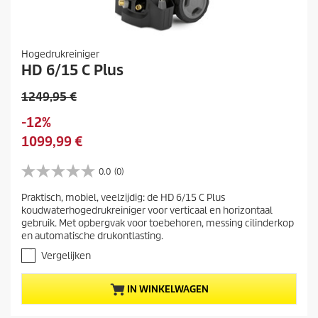
Hogedrukreiniger
HD 6/15 C Plus
O
1249,95 €
u
O
-12%
d
p
H
1099,99 €
e
s
u
p
l
i
0.0
(0)
r
0
a
d
o
.
a
Praktisch, mobiel, veelzijdig: de HD 6/15 C Plus
i
0
d
koudwaterhogedrukreiniger voor verticaal en horizontaal
n
v
g
u
gebruik. Met opbergvak voor toebehoren, messing cilinderkop
a
e
c
en automatische drukontlasting.
n
p
t
d
Vergelijken
r
e
p
5
o
r
IN WINKELWAGEN
s
d
i
t
u
j
e