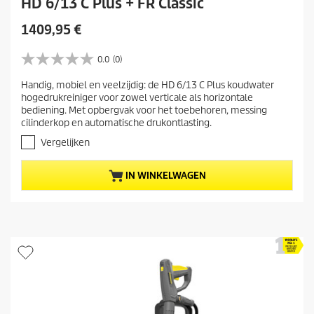
HD 6/13 C Plus + FR Classic
H
1409,95 €
u
i
0.0
(0)
0
d
.
Handig, mobiel en veelzijdig: de HD 6/13 C Plus koudwater
i
0
hogedrukreiniger voor zowel verticale als horizontale
v
g
bediening. Met opbergvak voor het toebehoren, messing
a
e
cilinderkop en automatische drukontlasting.
n
p
d
Vergelijken
r
e
5
o
IN WINKELWAGEN
s
d
t
u
e
c
r
t
r
e
p
n
r
.
i
j
s