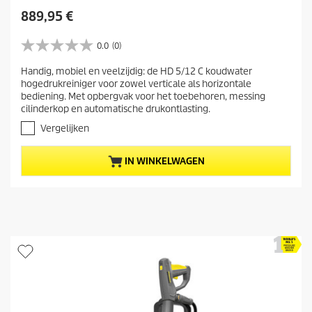
H
889,95 €
u
i
0.0
(0)
0
d
.
Handig, mobiel en veelzijdig: de HD 5/12 C koudwater
i
0
hogedrukreiniger voor zowel verticale als horizontale
v
g
bediening. Met opbergvak voor het toebehoren, messing
a
e
cilinderkop en automatische drukontlasting.
n
p
d
Vergelijken
r
e
5
o
IN WINKELWAGEN
s
d
t
u
e
c
r
t
r
e
p
n
r
.
i
j
s