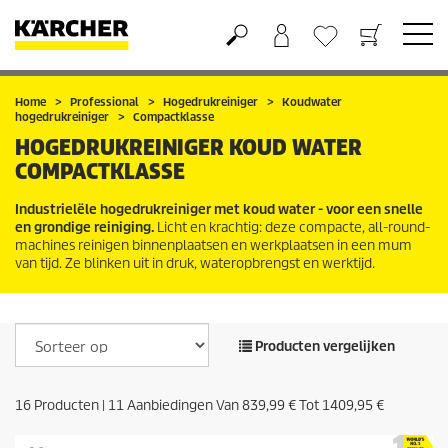
Boodschappenmandje
Verlanglijstje
Home
Professional
Hogedrukreiniger
Koudwater
hogedrukreiniger
Compactklasse
HOGEDRUKREINIGER KOUD WATER
COMPACTKLASSE
Industrielële hogedrukreiniger met koud water - voor een snelle
en grondige reiniging.
Licht en krachtig: deze compacte, all-round-
machines reinigen binnenplaatsen en werkplaatsen in een mum
van tijd. Ze blinken uit in druk, wateropbrengst en werktijd.
Producten vergelijken
16
Producten |
11
Aanbiedingen Van
839,99 €
Tot
1409,95 €