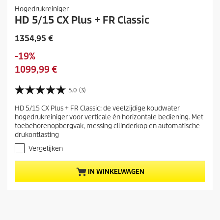
Hogedrukreiniger
HD 5/15 CX Plus + FR Classic
O
1354,95 €
u
O
-19%
d
p
H
1099,99 €
e
s
u
p
l
i
5.0
(3)
r
5
a
d
o
.
a
HD 5/15 CX Plus + FR Classic: de veelzijdige koudwater
i
0
d
hogedrukreiniger voor verticale én horizontale bediening. Met
n
v
g
u
toebehorenopbergvak, messing cilinderkop en automatische
a
e
c
drukontlasting
n
p
t
d
Vergelijken
r
e
p
5
o
r
IN WINKELWAGEN
s
d
i
t
u
j
e
c
s
r
t
r
e