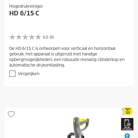
Hogedrukreiniger
HD 6/15 C
0.0
(0)
0
.
De HD 6/15 C is ontworpen voor verticaal en horizontaal
0
gebruik. Het apparaat is uitgerust met handige
v
opbergmogelijkheden, een robuuste messing cilinderkop en
a
automatische drukontlasting.
n
d
Vergelijken
e
5
s
t
e
r
r
e
n
.