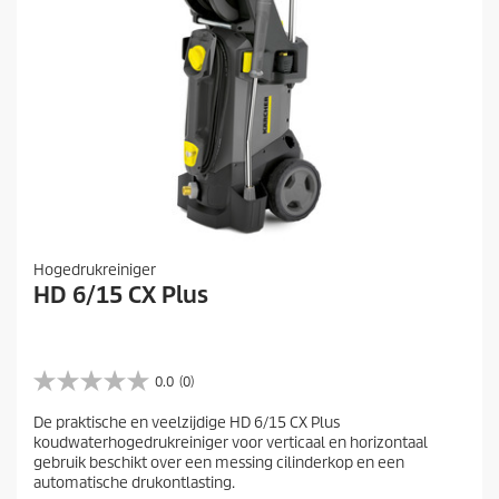
Hogedrukreiniger
HD 6/15 CX Plus
0.0
(0)
0
.
De praktische en veelzijdige HD 6/15 CX Plus
0
koudwaterhogedrukreiniger voor verticaal en horizontaal
v
gebruik beschikt over een messing cilinderkop en een
a
automatische drukontlasting.
n