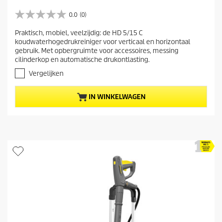
s
u
p
l
i
0.0
(0)
r
0
a
d
o
.
a
Praktisch, mobiel, veelzijdig: de HD 5/15 C
i
0
d
koudwaterhogedrukreiniger voor verticaal en horizontaal
n
v
g
u
gebruik. Met opbergruimte voor accessoires, messing
a
e
c
cilinderkop en automatische drukontlasting.
n
p
t
d
Vergelijken
r
e
p
5
o
r
IN WINKELWAGEN
s
d
i
t
u
j
e
c
s
r
t
r
e
p
n
r
.
i
j
s