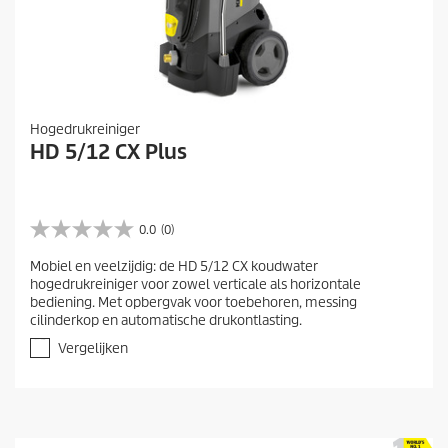
Hogedrukreiniger
HD 5/12 CX Plus
0.0
(0)
0
.
Mobiel en veelzijdig: de HD 5/12 CX koudwater
0
hogedrukreiniger voor zowel verticale als horizontale
v
bediening. Met opbergvak voor toebehoren, messing
a
cilinderkop en automatische drukontlasting.
n
d
Vergelijken
e
5
s
t
e