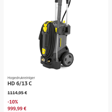
Hogedrukreiniger
HD 6/13 C
O
1114,95 €
u
O
-10%
d
p
H
999,99 €
e