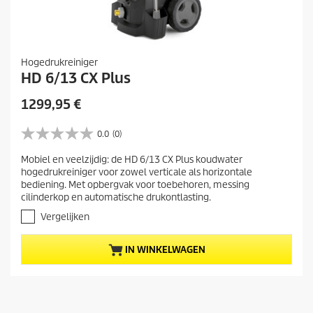
Hogedrukreiniger
HD 6/13 CX Plus
H
1299,95 €
u
i
0.0
(0)
0
d
.
Mobiel en veelzijdig: de HD 6/13 CX Plus koudwater
i
0
hogedrukreiniger voor zowel verticale als horizontale
v
g
bediening. Met opbergvak voor toebehoren, messing
a
e
cilinderkop en automatische drukontlasting.
n
p
d
Vergelijken
r
e
5
o
IN WINKELWAGEN
s
d
t
u
e
c
r
t
r