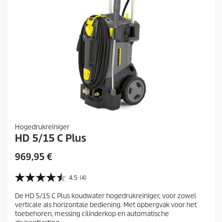
Hogedrukreiniger
HD 5/15 C Plus
H
969,95 €
u
i
4.5
(4)
4
d
.
De HD 5/15 C Plus koudwater hogedrukreiniger, voor zowel
i
5
verticale als horizontale bediening. Met opbergvak voor het
v
g
toebehoren, messing cilinderkop en automatische
a
e