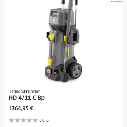
Hogedrukreiniger
HD 4/11 C Bp
H
1364,95 €
u
i
0.0
(0)
0
d