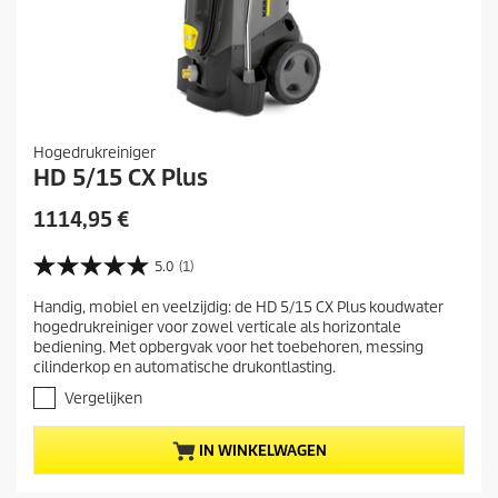
n
Hogedrukreiniger
HD 5/15 CX Plus
H
1114,95 €
u
i
5.0
(1)
5
d
.
Handig, mobiel en veelzijdig: de HD 5/15 CX Plus koudwater
i
0
hogedrukreiniger voor zowel verticale als horizontale
v
g
bediening. Met opbergvak voor het toebehoren, messing
a
e
cilinderkop en automatische drukontlasting.
n
p
d
Vergelijken
r
e
5
o
IN WINKELWAGEN
s
d
t
u
e