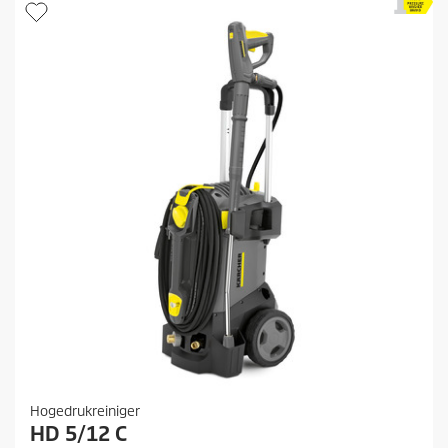
r
r
e
n
.
Hogedrukreiniger
HD 5/12 C