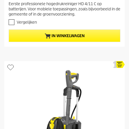
.
Eerste professionele hogedrukreiniger HD 4/11 C op
i
0
batterijen. Voor mobiele toepassingen, zoals bijvoorbeeld in de
v
g
gemeente of in de groenvoorziening.
a
e
n
Vergelijken
p
d
r
e
IN WINKELWAGEN
5
o
s
d
t
u
e
c
r
t
r
e
p
n
r
.
i
j
s