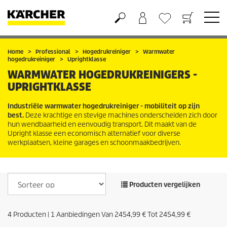
Boodschappenmandje
Verlanglijstje
Home
Professional
Hogedrukreiniger
Warmwater
hogedrukreiniger
Uprightklasse
WARMWATER HOGEDRUKREINIGERS -
UPRIGHTKLASSE
Industriële warmwater hogedrukreiniger - mobiliteit op zijn
best.
Deze krachtige en stevige machines onderscheiden zich door
hun wendbaarheid en eenvoudig transport. Dit maakt van de
Upright klasse een economisch alternatief voor diverse
werkplaatsen, kleine garages en schoonmaakbedrijven.
Producten vergelijken
4
Producten |
1
Aanbiedingen Van
2454,99 €
Tot
2454,99 €