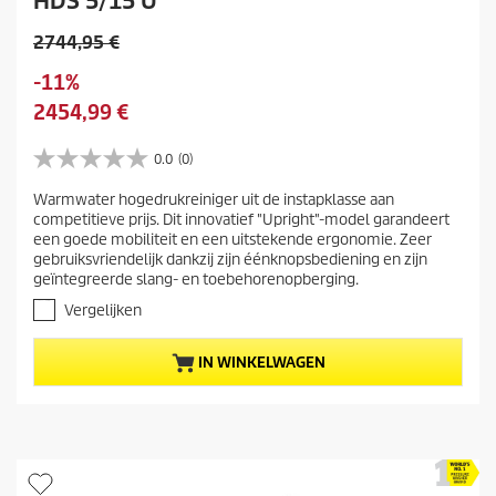
HDS 5/15 U
O
2744,95 €
u
O
-11%
d
p
H
2454,99 €
e
s
u
p
l
i
0.0
(0)
r
0
a
d
o
.
a
Warmwater hogedrukreiniger uit de instapklasse aan
i
0
d
competitieve prijs. Dit innovatief "Upright"-model garandeert
n
v
g
u
een goede mobiliteit en een uitstekende ergonomie. Zeer
a
e
c
gebruiksvriendelijk dankzij zijn éénknopsbediening en zijn
n
p
geïntegreerde slang- en toebehorenopberging.
t
d
r
e
p
Vergelijken
5
o
r
s
d
i
IN WINKELWAGEN
t
u
j
e
c
s
r
t
r
e
p
n
r
.