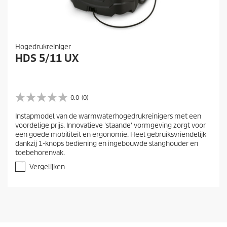
Hogedrukreiniger
HDS 5/11 UX
0.0
(0)
0
.
Instapmodel van de warmwaterhogedrukreinigers met een
0
voordelige prijs. Innovatieve 'staande' vormgeving zorgt voor
v
een goede mobiliteit en ergonomie. Heel gebruiksvriendelijk
a
dankzij 1-knops bediening en ingebouwde slanghouder en
n
toebehorenvak.
d
e
Vergelijken
5
s
t
e
r
r