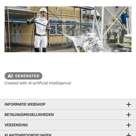
e
n
.
Created with AI (artificial intelligence)
INFORMATIE WEBSHOP
BETALINGSMOGELIJKHEDEN
VERZENDING
KLANTENBEOORDELINGEN