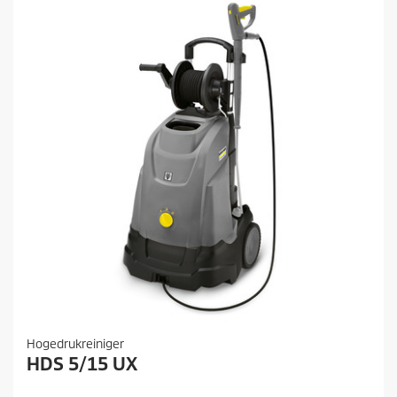
i
j
s
Hogedrukreiniger
HDS 5/15 UX