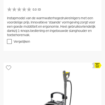
0.0
(0)
0
.
Instapmodel van de warmwaterhogedrukreinigers met een
0
voordelige prijs. Innovatieve 'staande' vormgeving zorgt voor
v
een goede mobiliteit en ergonomie. Heel gebruiksvriendelijk
a
dankzij 1-knops bediening en ingebouwde slanghouder en
n
toebehorenvak.
d
e
Vergelijken
5
s
t
e
r
r
e
n
.