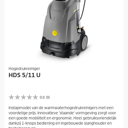
Hogedrukreiniger
HDS 5/11 U
0.0
(0)
0
.
Instapmodel van de warmwaterhogedrukreinigers met een
0
voordelige prijs. Innovatieve 'staande' vormgeving zorgt voor
v
een goede mobiliteit en ergonomie. Heel gebruiksvriendelijk
a
dankzij 1-knops bediening en ingebouwde slanghouder en
n