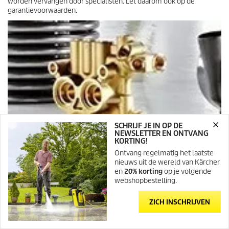
worden vervangen door specialisten. Let daarom ook op de
g
garantievoorwaarden.
e
n
SCHRIJF JE IN OP DE
NEWSLETTER EN ONTVANG
KORTING!
Ontvang regelmatig het laatste
nieuws uit de wereld van Kärcher
en
20% korting
op je volgende
webshopbestelling.
ZICH INSCHRIJVEN