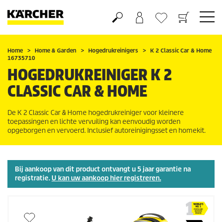
Boodschappenmandje
Verlanglijstje
Home
Home & Garden
Hogedrukreinigers
K 2 Classic Car & Home
16735710
HOGEDRUKREINIGER K 2
CLASSIC CAR & HOME
De K 2 Classic Car & Home hogedrukreiniger voor kleinere
toepassingen en lichte vervuiling kan eenvoudig worden
opgeborgen en vervoerd. Inclusief autoreinigingsset en homekit.
Bij aankoop van dit product ontvangt u 5 jaar garantie na
registratie.
U kan uw aankoop hier registreren.