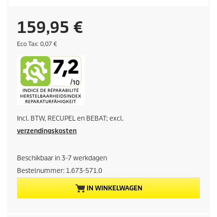
H
159,95 €
u
E
Eco Tax: 0,07 €
c
o
i
t
a
d
x
i
Incl. BTW, RECUPEL en BEBAT; excl.
g
verzendingskosten
e
Beschikbaar in 3-7 werkdagen
p
Bestelnummer:
1.673-571.0
r
IN WINKELWAGEN
o