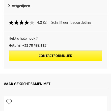
d
Vergelijken
u
c
4.0
(5)
Schrijf een beoordeling
t
Hebt u hulp nodig?
p
Hotline: +32 78 482 115
r
CONTACTFORMULIER
i
j
s
VAAK GEKOCHT SAMEN MET