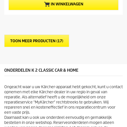
a
p
IN WINKELWAGEN
n
r
d
o
e
d
5
u
s
c
t
t
e
p
TOON MEER PRODUCTEN (17)
r
r
r
i
e
j
n
s
.
1
ONDERDELEN K 2 CLASSIC CAR & HOME
0
b
e
Ongeacht waar u uw Kärcher-apparaat hebt gekocht, kunt u contact
o
opnemen met elke Kärcher-dealer in uw regio in geval van
o
reparatie. Als alternatief heeft u de mogelijkheid om onze
r
reparatieservice "MyKärcher" rechtstreeks te gebruiken. Wij
d
repareren snel en kosteneffectief in ons reparatiecentrum voor
e
een vaste prijs.
l
Daarnaast kan u ook uw onderdeel eenvoudig en gemakkelijk
i
bestellen in onze webshop. Reserveonderdelen mogen alleen
n