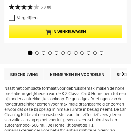
i
3.8
(9)
3
d
.
i
Vergelijken
8
g
v
e
a
p
IN WINKELWAGEN
n
r
d
o
e
d
5
u
s
c
t
t
e
p
r
r
BESCHRIJVING
KENMERKEN EN VOORDELEN
SPECIF
r
i
e
j
n
Naast het compacte formaat voor gebruiksgemak, maken de hoge
s
.
prestatiemogelijkheden van de K 2 Classic Car & Home hem tot een
9
bijzonder aantrekkelijke aankoop. De gunstige afmetingen van de
b
hogedrukreiniger zorgen voor maximale draagbaarheid en zorgen
e
ervoor dat deze bij opslag minimale ruimte in beslag neemt. De Car
o
Cleaning Kit bevat een wasborstel voor het effectief verwijderen
o
van vuile aanslag op het voertuig, evenals een schuimstraal en
r
autoshampoo (500 ml). De Home Kit bevat de T 1
d
oppervlaktereiniger voor het efficiënt en spatvrij reinigen van