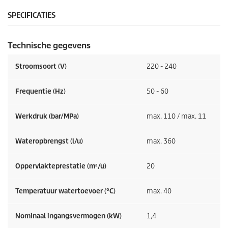
SPECIFICATIES
Technische gegevens
Stroomsoort (V)
220 - 240
Frequentie (
Hz
)
50 - 60
Werkdruk (bar/MPa)
max. 110 / max. 11
Wateropbrengst (l/u)
max. 360
Oppervlakteprestatie (m²/u)
20
Temperatuur watertoevoer (°C)
max. 40
Nominaal ingangsvermogen (kW)
1,4