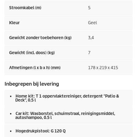
Stroomkabel (m)
5
Kleur
Geel
Gewicht zonder toebehoren (kg)
3,4
Gewicht (incl. doos) (kg)
7
Afmetingen (l x b x h) (mm)
178 x 219 x 415
Inbegrepen bij levering
Home kit: T 1 oppervlaktereiniger, detergent "Patio &
Deck", 0.5 l
Car kit: Wasborstel, schuimstraal, reinigingsmiddel,
autoshampoo, 0.5 l
Hogedrukpistool: G 120 Q