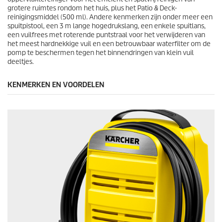
e
grotere ruimtes rondom het huis, plus het Patio & Deck-
l
reinigingsmiddel (500 ml). Andere kenmerken zijn onder meer een
i
spuitpistool, een 3 m lange hogedrukslang, een enkele spuitlans,
n
een vuilfrees met roterende puntstraal voor het verwijderen van
g
het meest hardnekkige vuil en een betrouwbaar waterfilter om de
e
pomp te beschermen tegen het binnendringen van klein vuil
n
deeltjes.
KENMERKEN EN VOORDELEN