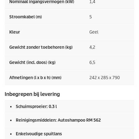
Nominaal ingangsvermogen (kW)
1,4
Stroomkabel (m)
5
Kleur
Geel
Gewicht zonder toebehoren (kg)
4,2
Gewicht (incl. doos) (kg)
6,5
Afmetingen (l x b x h) (mm)
242 x 285 x 790
Inbegrepen bij levering
Schuimsproeier: 0.3 l
Reinigingsmiddelen: Autoshampoo RM 562
Enkelvoudige spuitlans