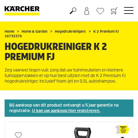
Boodschappenmandje
Verlanglijstje
Home
Home & Garden
Hogedrukreinigers
K 2 Premium FJ
16735370
HOGEDRUKREINIGER K 2
PREMIUM FJ
Zeg vaarwel tegen vuil: zorg dat uw tuinmeubelen en kleinere
tuinoppervlakken er op hun best uitzien met de K 2 Premium FJ
hogedrukreiniger. Inclusief foam-jet en 0,5L autoshampoo.
Bij aankoop van dit product ontvangt u 5 jaar garantie na
registratie.
U kan uw aankoop hier registreren.