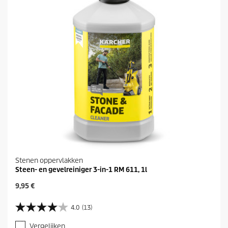
s
.
1
4
b
e
o
o
r
d
e
l
i
n
g
e
n
Stenen oppervlakken
Steen- en gevelreiniger 3-in-1 RM 611, 1l
H
9,95 €
u
i
4.0
(13)
4
d
.
i
Vergelijken