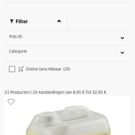
e
o
o
r
Filter
d
e
l
Prijs (€)
i
n
g
Categorie
e
n
Online beschikbaar
(20)
21
Producten
|
20
Aanbiedingen Van
8,95 €
Tot
32,95 €