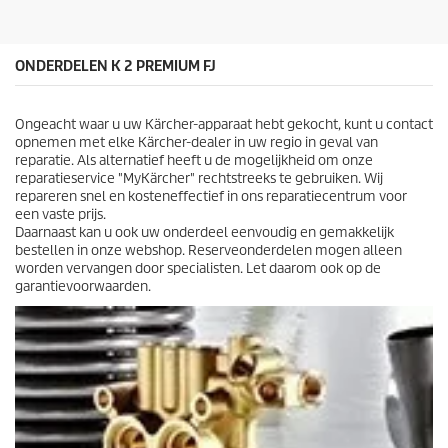
e
j
n
s
.
1
ONDERDELEN K 2 PREMIUM FJ
0
b
e
Ongeacht waar u uw Kärcher-apparaat hebt gekocht, kunt u contact
o
opnemen met elke Kärcher-dealer in uw regio in geval van
o
reparatie. Als alternatief heeft u de mogelijkheid om onze
r
reparatieservice "MyKärcher" rechtstreeks te gebruiken. Wij
d
repareren snel en kosteneffectief in ons reparatiecentrum voor
e
een vaste prijs.
l
Daarnaast kan u ook uw onderdeel eenvoudig en gemakkelijk
i
bestellen in onze webshop. Reserveonderdelen mogen alleen
n
worden vervangen door specialisten. Let daarom ook op de
g
garantievoorwaarden.
e
n