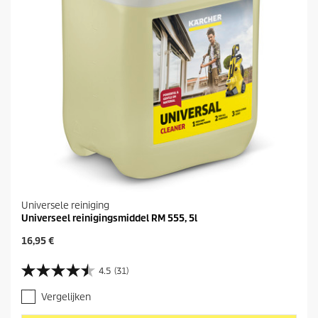
Universele reiniging
Universeel reinigingsmiddel RM 555, 5l
H
16,95 €
u
i
4.5
(31)
4
d
.
i
Vergelijken
5
g
v
e