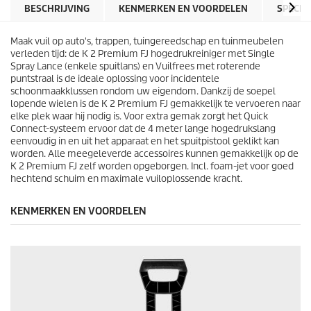
r
r
BESCHRIJVING
KENMERKEN EN VOORDELEN
SPECIF
r
i
e
j
n
Maak vuil op auto's, trappen, tuingereedschap en tuinmeubelen
s
.
verleden tijd: de K 2 Premium FJ hogedrukreiniger met Single
6
Spray Lance (enkele spuitlans) en Vuilfrees met roterende
6
puntstraal is de ideale oplossing voor incidentele
b
schoonmaakklussen rondom uw eigendom. Dankzij de soepel
e
lopende wielen is de K 2 Premium FJ gemakkelijk te vervoeren naar
o
elke plek waar hij nodig is. Voor extra gemak zorgt het
Quick
o
Connect
-systeem ervoor dat de 4 meter lange hogedrukslang
r
eenvoudig in en uit het apparaat en het spuitpistool geklikt kan
d
worden. Alle meegeleverde accessoires kunnen gemakkelijk op de
e
K 2 Premium FJ zelf worden opgeborgen. Incl. foam-jet voor goed
l
hechtend schuim en maximale vuiloplossende kracht.
i
n
KENMERKEN EN VOORDELEN
g
e
n