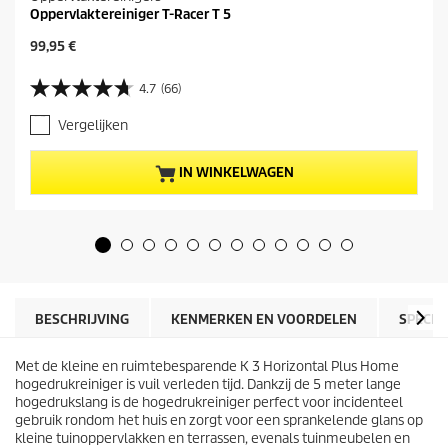
Oppervlaktereiniger T-Racer T 5
H
99,95 €
u
i
4.7
(66)
4
d
.
i
Vergelijken
7
g
v
e
a
p
IN WINKELWAGEN
n
r
d
o
e
d
5
u
s
c
t
t
e
p
r
r
BESCHRIJVING
KENMERKEN EN VOORDELEN
SPECIF
r
i
e
j
n
Met de kleine en ruimtebesparende K 3 Horizontal Plus Home
s
.
hogedrukreiniger is vuil verleden tijd. Dankzij de 5 meter lange
6
hogedrukslang is de hogedrukreiniger perfect voor incidenteel
6
gebruik rondom het huis en zorgt voor een sprankelende glans op
b
kleine tuinoppervlakken en terrassen, evenals tuinmeubelen en