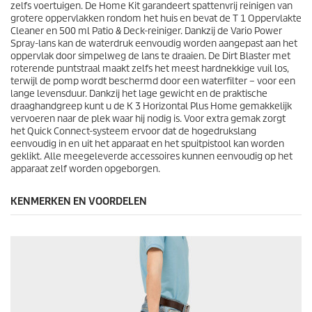
e
zelfs voertuigen. De Home Kit garandeert spattenvrij reinigen van
o
grotere oppervlakken rondom het huis en bevat de T 1 Oppervlakte
o
Cleaner en 500 ml Patio & Deck-reiniger. Dankzij de Vario Power
r
Spray-lans kan de waterdruk eenvoudig worden aangepast aan het
d
oppervlak door simpelweg de lans te draaien. De Dirt Blaster met
e
roterende puntstraal maakt zelfs het meest hardnekkige vuil los,
l
terwijl de pomp wordt beschermd door een waterfilter – voor een
i
lange levensduur. Dankzij het lage gewicht en de praktische
n
draaghandgreep kunt u de K 3 Horizontal Plus Home gemakkelijk
g
vervoeren naar de plek waar hij nodig is. Voor extra gemak zorgt
e
het
Quick Connect
-systeem ervoor dat de hogedrukslang
n
eenvoudig in en uit het apparaat en het spuitpistool kan worden
geklikt. Alle meegeleverde accessoires kunnen eenvoudig op het
apparaat zelf worden opgeborgen.
KENMERKEN EN VOORDELEN