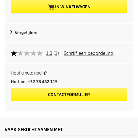
r
IN WINKELWAGEN
o
d
Vergelijken
u
c
1.0
(1)
Schrijf een beoordeling
t
Hebt u hulp nodig?
p
Hotline: +32 78 482 115
r
CONTACTFORMULIER
i
j
s
VAAK GEKOCHT SAMEN MET