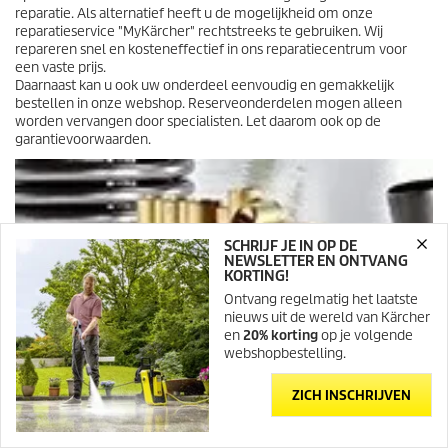
o
reparatie. Als alternatief heeft u de mogelijkheid om onze
r
reparatieservice "MyKärcher" rechtstreeks te gebruiken. Wij
d
repareren snel en kosteneffectief in ons reparatiecentrum voor
e
een vaste prijs.
l
Daarnaast kan u ook uw onderdeel eenvoudig en gemakkelijk
i
bestellen in onze webshop. Reserveonderdelen mogen alleen
n
worden vervangen door specialisten. Let daarom ook op de
g
garantievoorwaarden.
e
n
SCHRIJF JE IN OP DE
NEWSLETTER EN ONTVANG
KORTING!
Ontvang regelmatig het laatste
nieuws uit de wereld van Kärcher
en
20% korting
op je volgende
webshopbestelling.
ZICH INSCHRIJVEN