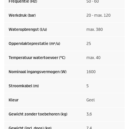
Frequentie (
Hz
)
50 - 60
Werkdruk (bar)
20 - max. 120
Wateropbrengst (l/u)
max. 380
Oppervlakteprestatie (m²/u)
25
Temperatuur watertoevoer (°C)
max. 40
Nominaal ingangsvermogen (W)
1600
Stroomkabel (m)
5
Kleur
Geel
Gewicht zonder toebehoren (kg)
3,6
Gewicht (incl. doos) (kg)
7,4