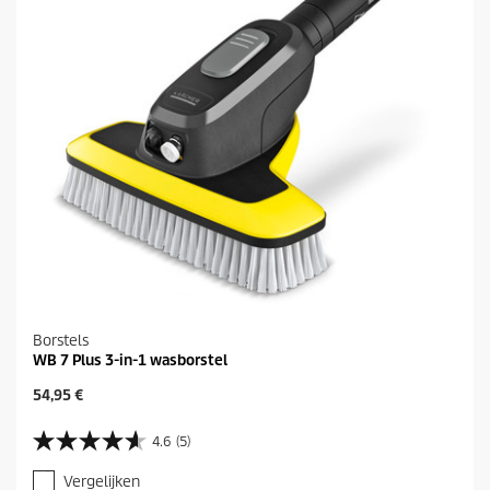
.
9
b
e
o
o
r
d
e
l
i
n
g
e
n
Borstels
WB 7 Plus 3-in-1 wasborstel
H
54,95 €
u
i
4.6
(5)
4
d
.
i
Vergelijken
6