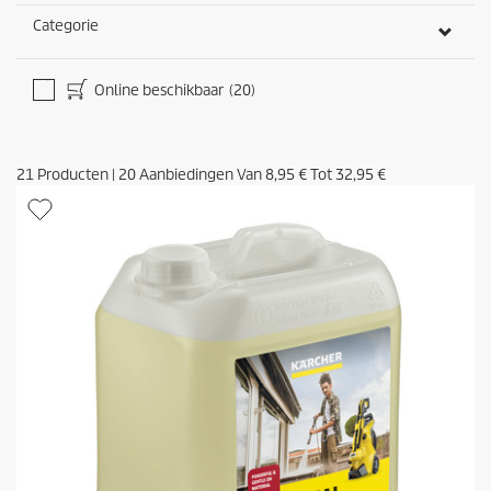
n
g
Categorie
e
n
Online beschikbaar
(20)
21
Producten
|
20
Aanbiedingen Van
8,95 €
Tot
32,95 €