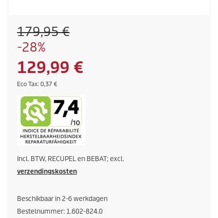
O
179,95 €
u
O
-28%
d
p
e
H
129,99 €
s
p
l
r
u
E
Eco Tax: 0,37 €
a
o
c
a
o
i
d
n
t
u
a
d
c
x
t
i
p
r
Incl. BTW, RECUPEL en BEBAT; excl.
g
i
verzendingskosten
j
e
s
Beschikbaar in 2-6 werkdagen
p
Bestelnummer:
1.602-824.0