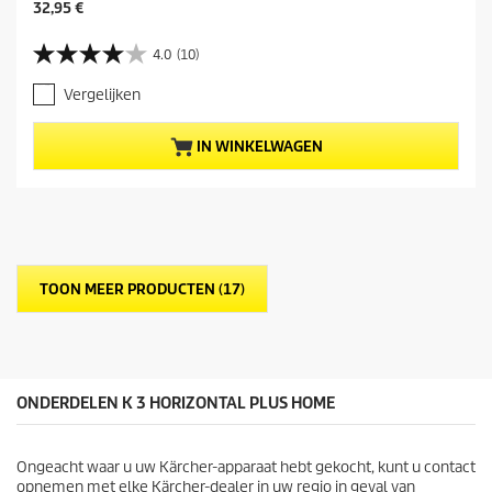
H
32,95 €
u
i
4.0
(10)
4
d
.
i
Vergelijken
0
g
v
e
a
p
IN WINKELWAGEN
n
r
d
o
e
d
5
u
s
c
t
t
e
p
TOON MEER PRODUCTEN (17)
r
r
r
i
e
j
n
s
.
1
ONDERDELEN K 3 HORIZONTAL PLUS HOME
0
b
e
Ongeacht waar u uw Kärcher-apparaat hebt gekocht, kunt u contact
o
opnemen met elke Kärcher-dealer in uw regio in geval van