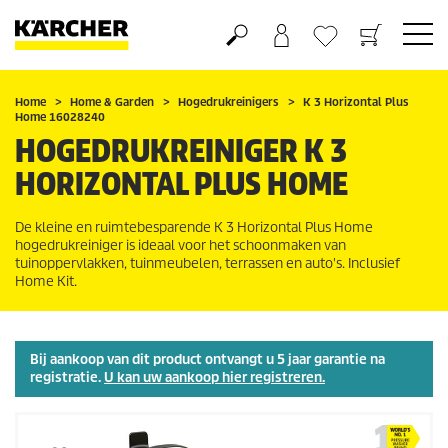
Boodschappenmandje
Verlanglijstje
Home
Home & Garden
Hogedrukreinigers
K 3 Horizontal Plus
Home 16028240
HOGEDRUKREINIGER K 3
HORIZONTAL PLUS HOME
De kleine en ruimtebesparende K 3 Horizontal Plus Home
hogedrukreiniger is ideaal voor het schoonmaken van
tuinoppervlakken, tuinmeubelen, terrassen en auto's. Inclusief
Home Kit.
Bij aankoop van dit product ontvangt u 5 jaar garantie na
registratie.
U kan uw aankoop hier registreren.