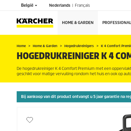
België
Nederlands
Français
HOME & GARDEN
PROFESSIONA
Home
Home & Garden
Hogedrukreinigers
K 4 Comfort Prem
HOGEDRUKREINIGER K 4 CO
De hogedrukreiniger K 4 Comfort Premium met een oppervlakt
geschikt voor matige vervuiling rondom het huis en ook op auto'
Bij aankoop van dit product ontvangt u 5 jaar garantie na re