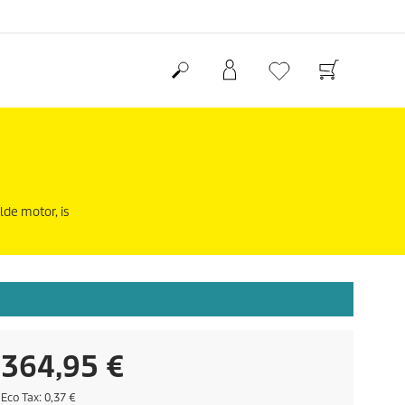
lde motor, is
H
364,95 €
u
E
Eco Tax: 0,37 €