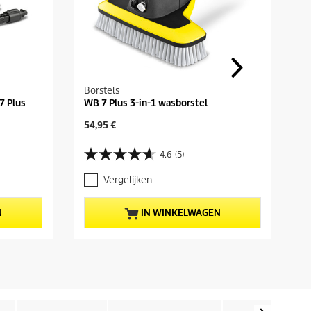
Borstels
7 Plus
WB 7 Plus 3-in-1 wasborstel
H
54,95 €
u
i
4.6
(5)
4
d
.
i
Vergelijken
6
g
v
e
a
p
N
IN WINKELWAGEN
n
r
d
o
e
d
5
u
s
c
t
t
e
p
r