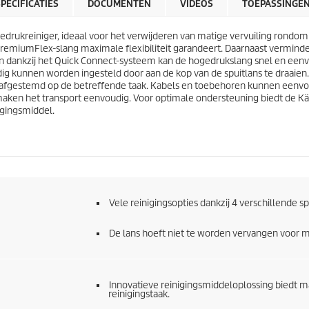
r
SPECIFICATIES
DOCUMENTEN
VIDEOS
TOEPASSINGE
r
i
e
j
n
drukreiniger, ideaal voor het verwijderen van matige vervuiling rondo
s
.
remiumFlex
-slang maximale flexibiliteit garandeert. Daarnaast vermind
2
n dankzij het
Quick Connect
-systeem kan de hogedrukslang snel en eenvo
6
dig kunnen worden ingesteld door aan de kop van de spuitlans te draaien
b
, afgestemd op de betreffende taak. Kabels en toebehoren kunnen eenv
e
aken het transport eenvoudig. Voor optimale ondersteuning biedt de 
o
igingsmiddel.
o
r
d
e
l
i
n
Vele reinigingsopties dankzij 4 verschillende sp
g
e
De lans hoeft niet te worden vervangen voor 
n
Innovatieve reinigingsmiddeloplossing biedt ma
reinigingstaak.