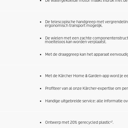
De watergekoelde motor maakt indruk met de 
De telescopische handgreep met vergrendeli
ergonomisch transport mogelijk.
De wielen met een zachte componentenstructu
moeiteloos kan worden verplaatst.
Met de draaggreep kan het apparaat eenvoudi
Met de Kärcher Home & Garden-app word je e
Profiteer van al onze Kärcher-expertise om per
Handige uitgebreide service: alle informatie ov
Ontwerp met 20% gerecycled plastic¹⁾.