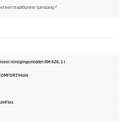
t een traditionele tuinslang.²⁾
seel reinigingsmiddel RM 626, 1 l
 COMFORT!Hold
umFlex