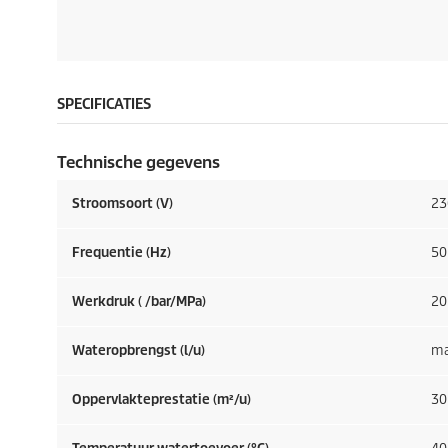
SPECIFICATIES
Technische gegevens
Stroomsoort (V)
23
Frequentie (
Hz
)
50
Werkdruk ( /bar/MPa)
20
Wateropbrengst (l/u)
ma
Oppervlakteprestatie (m²/u)
30