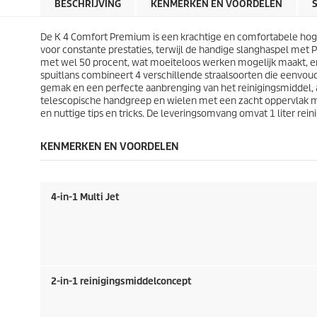
r
r
BESCHRIJVING
KENMERKEN EN VOORDELEN
r
r
i
i
e
e
j
j
n
n
De K 4 Comfort Premium is een krachtige en comfortabele hoge
s
s
.
.
voor constante prestaties, terwijl de handige slanghaspel met
P
4
6
met wel 50 procent, wat moeiteloos werken mogelijk maakt, e
7
6
spuitlans combineert 4 verschillende straalsoorten die eenvou
b
b
gemak en een perfecte aanbrenging van het reinigingsmiddel
e
e
telescopische handgreep en wielen met een zacht oppervlak m
o
o
en nuttige tips en tricks. De leveringsomvang omvat 1 liter rein
o
o
r
r
KENMERKEN EN VOORDELEN
d
d
e
e
l
l
i
i
4-in-1 Multi Jet
n
n
g
g
e
e
n
n
2-in-1 reinigingsmiddelconcept