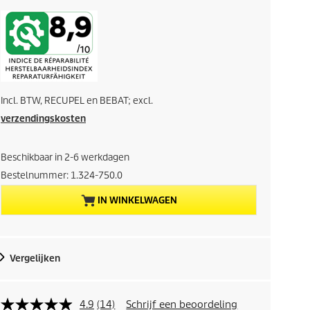
c
o
i
t
a
d
x
i
Incl. BTW, RECUPEL en BEBAT; excl.
g
verzendingskosten
e
Beschikbaar in 2-6 werkdagen
p
Bestelnummer:
1.324-750.0
r
IN WINKELWAGEN
o
d
Vergelijken
u
4.9
(14)
Schrijf een beoordeling