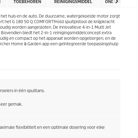
r
N
TOEBEHOREN
REINIGINGSMIDDEL
ONDERDELEN
r
i
e
j
n
m het huis en de auto. De duurzame, watergekoelde motor zorgt
s
.
ert het G 180 50 Q COMFORT!Hold spuitpistool de knijpkracht
5
udig worden aangesloten. De innovatieve 4-in-1 Multi Jet
b
. Bovendien biedt het 2-in-1 reinigingsmiddelconcept extra
e
oudig en compact op het apparaat worden opgeborgen, en de
o
Kärcher Home & Garden app een geïntegreerde toepassingshulp
o
r
d
e
l
i
n
g
roeiers in één spuitlans.
e
n
meer gemak.
ximale flexibiliteit en een optimale dosering voor elke