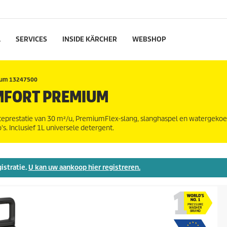
L
SERVICES
INSIDE KÄRCHER
WEBSHOP
ium 13247500
MFORT PREMIUM
eprestatie van 30 m²/u,
PremiumFlex
-slang, slanghaspel en watergekoe
s. Inclusief 1L universele detergent.
gistratie.
U kan uw aankoop hier registreren.