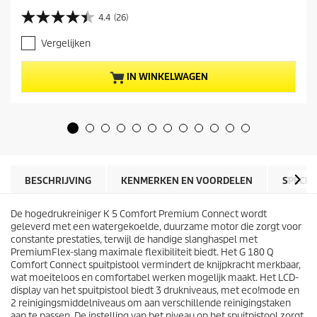
i
4.4
(26)
4
d
.
i
Vergelijken
4
g
v
e
a
p
IN WINKELWAGEN
n
r
d
o
e
d
5
u
s
c
t
t
e
p
r
r
BESCHRIJVING
KENMERKEN EN VOORDELEN
SPECIF
r
i
e
j
n
De hogedrukreiniger K 5 Comfort Premium Connect wordt
s
.
geleverd met een watergekoelde, duurzame motor die zorgt voor
2
constante prestaties, terwijl de handige slanghaspel met
6
PremiumFlex
-slang maximale flexibiliteit biedt. Het G 180 Q
b
Comfort Connect spuitpistool vermindert de knijpkracht merkbaar,
e
wat moeiteloos en comfortabel werken mogelijk maakt. Het LCD-
o
display van het spuitpistool biedt 3 drukniveaus, met eco!mode en
o
2 reinigingsmiddelniveaus om aan verschillende reinigingstaken
r
aan te passen. De instelling van het niveau op het spuitpistool zorgt