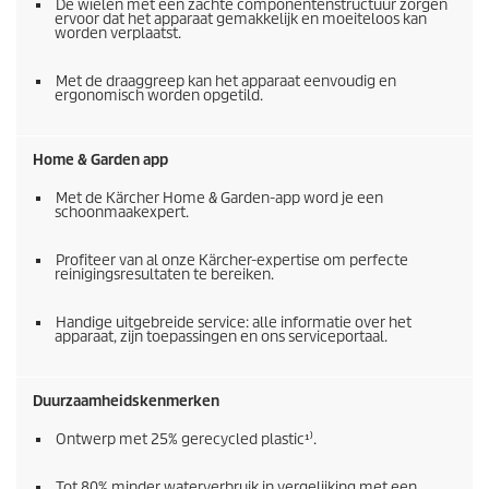
De wielen met een zachte componentenstructuur zorgen
ervoor dat het apparaat gemakkelijk en moeiteloos kan
worden verplaatst.
Met de draaggreep kan het apparaat eenvoudig en
ergonomisch worden opgetild.
Home & Garden app
Met de Kärcher Home & Garden-app word je een
schoonmaakexpert.
Profiteer van al onze Kärcher-expertise om perfecte
reinigingsresultaten te bereiken.
Handige uitgebreide service: alle informatie over het
apparaat, zijn toepassingen en ons serviceportaal.
Duurzaamheidskenmerken
Ontwerp met 25% gerecycled plastic¹⁾.
Tot 80% minder waterverbruik in vergelijking met een