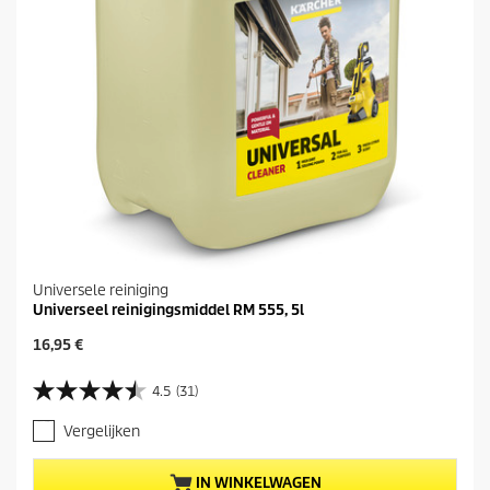
Universele reiniging
Universeel reinigingsmiddel RM 555, 5l
H
16,95 €
u
i
4.5
(31)
4
d
.
i
Vergelijken
5
g
v
e
a
p
IN WINKELWAGEN