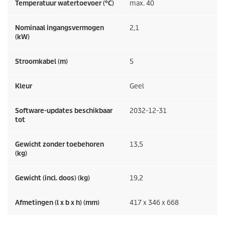
Temperatuur watertoevoer (°C)
max. 40
Nominaal ingangsvermogen
2,1
(kW)
Stroomkabel (m)
5
Kleur
Geel
Software-updates beschikbaar
2032-12-31
tot
Gewicht zonder toebehoren
13,5
(kg)
Gewicht (incl. doos) (kg)
19,2
Afmetingen (l x b x h) (mm)
417 x 346 x 668