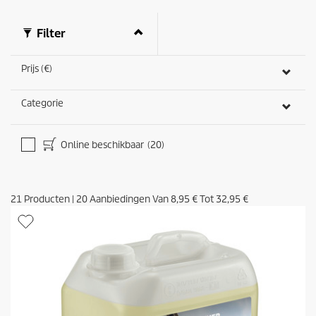
o
r
Filter
d
e
l
Prijs (€)
i
n
g
Categorie
e
n
Online beschikbaar
(20)
21
Producten
|
20
Aanbiedingen Van
8,95 €
Tot
32,95 €