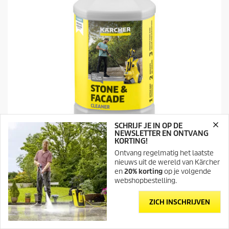
1
4
b
e
o
o
r
d
e
l
i
n
g
SCHRIJF JE IN OP DE
e
NEWSLETTER EN ONTVANG
n
KORTING!
Stenen oppervlakken
Ontvang regelmatig het laatste
Steen- en gevelreiniger 3-in-1 RM 611, 1l
nieuws uit de wereld van Kärcher
en
20% korting
op je volgende
H
9,95 €
webshopbestelling.
u
i
4.0
(13)
4
d
ZICH INSCHRIJVEN
.
i
Vergelijken
0
g
v