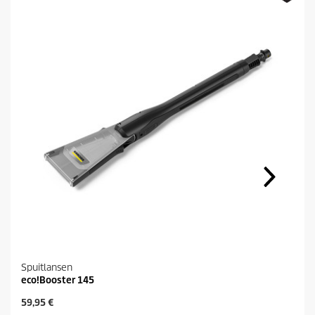
Spuitlansen
eco!Booster 145
H
59,95 €
u