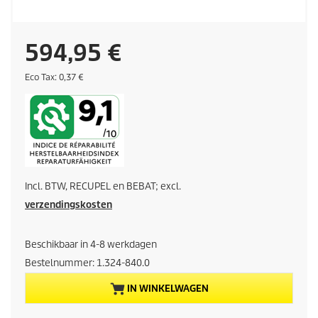
H
594,95 €
u
E
Eco Tax: 0,37 €
c
o
i
t
a
d
x
i
Incl. BTW, RECUPEL en BEBAT; excl.
g
verzendingskosten
e
Beschikbaar in 4-8 werkdagen
p
Bestelnummer:
1.324-840.0
r
IN WINKELWAGEN
o