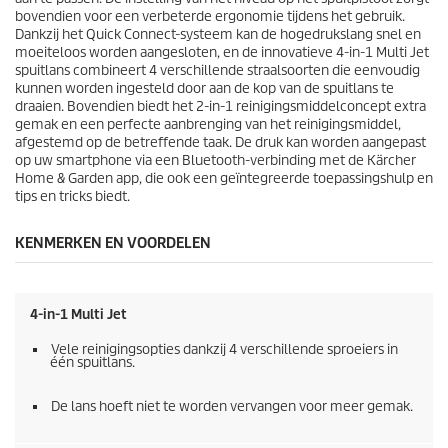
d
bovendien voor een verbeterde ergonomie tijdens het gebruik.
e
Dankzij het
Quick Connect
-systeem kan de hogedrukslang snel en
l
moeiteloos worden aangesloten, en de innovatieve 4-in-1 Multi Jet
i
spuitlans combineert 4 verschillende straalsoorten die eenvoudig
n
kunnen worden ingesteld door aan de kop van de spuitlans te
g
draaien. Bovendien biedt het 2-in-1 reinigingsmiddelconcept extra
e
gemak en een perfecte aanbrenging van het reinigingsmiddel,
n
afgestemd op de betreffende taak. De druk kan worden aangepast
op uw smartphone via een Bluetooth-verbinding met de Kärcher
Home & Garden app, die ook een geïntegreerde toepassingshulp en
tips en tricks biedt.
KENMERKEN EN VOORDELEN
4-in-1 Multi Jet
Vele reinigingsopties dankzij 4 verschillende sproeiers in
één spuitlans.
De lans hoeft niet te worden vervangen voor meer gemak.