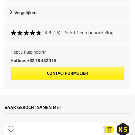
d
Vergelijken
u
c
4.8
(16)
Schrijf een beoordeling
t
Hebt u hulp nodig?
p
Hotline: +32 78 482 115
r
CONTACTFORMULIER
i
j
s
VAAK GEKOCHT SAMEN MET