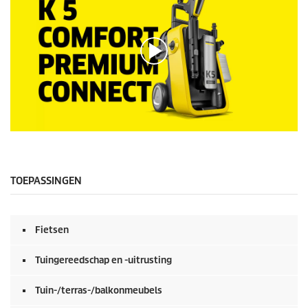
0
s
e
c
o
TOEPASSINGEN
n
d
e
n
Fietsen
v
a
n
Tuingereedschap en -uitrusting
0
s
e
Tuin-/terras-/balkonmeubels
c