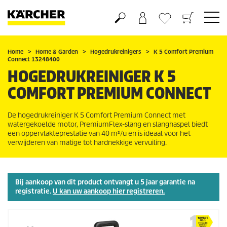
Boodschappenmandje
Verlanglijstje
Home
Home & Garden
Hogedrukreinigers
K 5 Comfort Premium
Connect 13248400
HOGEDRUKREINIGER K 5
COMFORT PREMIUM CONNECT
De hogedrukreiniger K 5 Comfort Premium Connect met
watergekoelde motor,
PremiumFlex
-slang en slanghaspel biedt
een oppervlakteprestatie van 40 m²/u en is ideaal voor het
verwijderen van matige tot hardnekkige vervuiling.
Bij aankoop van dit product ontvangt u 5 jaar garantie na
registratie.
U kan uw aankoop hier registreren.