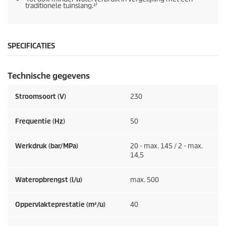
traditionele tuinslang.²⁾
SPECIFICATIES
Technische gegevens
Stroomsoort (V)
230
Frequentie (
Hz
)
50
Werkdruk (bar/MPa)
20 - max. 145 / 2 - max.
14,5
Wateropbrengst (l/u)
max. 500
Oppervlakteprestatie (m²/u)
40