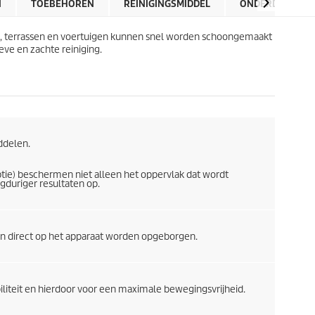
r
N
TOEBEHOREN
REINIGINGSMIDDEL
ONDERDELEN
r
i
e
j
n
en, terrassen en voertuigen kunnen snel worden schoongemaakt
s
.
ve en zachte reiniging.
1
2
b
e
o
o
r
ddelen.
d
e
ptie) beschermen niet alleen het oppervlak dat wordt
l
gduriger resultaten op.
i
n
g
e
nen direct op het apparaat worden opgeborgen.
n
biliteit en hierdoor voor een maximale bewegingsvrijheid.