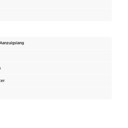
 Aanzuigslang
m
ter