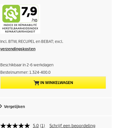
c
o
i
t
a
d
x
i
Incl. BTW, RECUPEL en BEBAT; excl.
g
verzendingskosten
e
Beschikbaar in 2-6 werkdagen
p
Bestelnummer:
1.324-400.0
r
IN WINKELWAGEN
o
d
Vergelijken
u
5.0
(1)
Schrijf een beoordeling