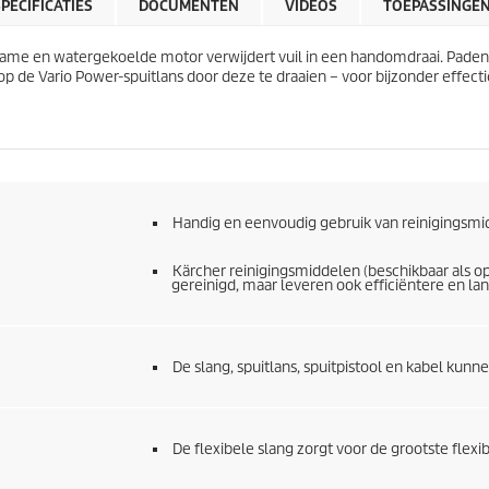
r
SPECIFICATIES
DOCUMENTEN
VIDEOS
TOEPASSINGE
r
i
e
j
n
urzame en watergekoelde motor verwijdert vuil in een handomdraai. Pad
s
.
 de Vario Power-spuitlans door deze te draaien – voor bijzonder effectie
2
6
b
e
o
o
r
Handig en eenvoudig gebruik van reinigingsmi
d
e
Kärcher reinigingsmiddelen (beschikbaar als o
l
gereinigd, maar leveren ook efficiëntere en lan
i
n
g
e
De slang, spuitlans, spuitpistool en kabel kun
n
De flexibele slang zorgt voor de grootste flexi