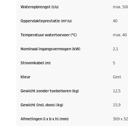
Wateropbrengst (l/u)
max. 50
Oppervlakteprestatie (m²/u)
40
Temperatuur watertoevoer (°C)
max. 40
Nominaal ingangsvermogen (kW)
2,1
Stroomkabel (m)
5
Kleur
Geel
Gewicht zonder toebehoren (kg)
12,5
Gewicht (incl. doos) (kg)
15,9
Afmetingen (l x b x h) (mm)
369 x 32