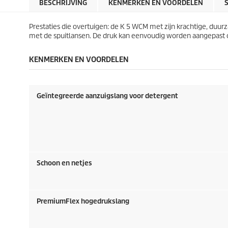
r
r
BESCHRIJVING
KENMERKEN EN VOORDELEN
r
r
i
i
e
e
j
j
n
n
Prestaties die overtuigen: de K 5 WCM met zijn krachtige, du
s
s
.
.
met de spuitlansen. De druk kan eenvoudig worden aangepast op
4
6
7
6
KENMERKEN EN VOORDELEN
b
b
e
e
o
o
o
o
Geïntegreerde aanzuigslang voor detergent
r
r
d
d
e
e
l
l
i
i
n
n
g
g
Schoon en netjes
e
e
n
n
PremiumFlex
hogedrukslang