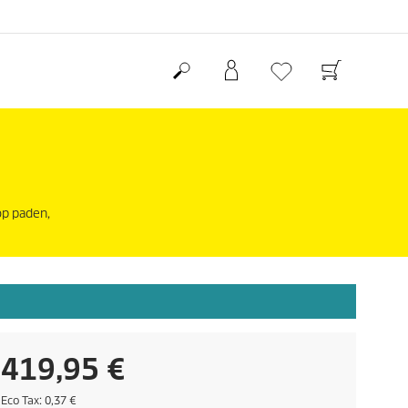
op paden,
H
419,95 €
u
E
Eco Tax: 0,37 €