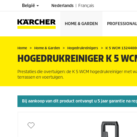
België
Nederlands
Français
HOME & GARDEN
PROFESSIONA
Home
Home & Garden
Hogedrukreinigers
K 5 WCM 1324400
HOGEDRUKREINIGER K 5 WC
Prestaties die overtuigen: de K 5 WCM hogedrukreiniger met wa
terrassen en voertuigen.
Bij aankoop van dit product ontvangt u 5 jaar garantie na re