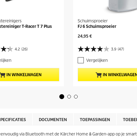
tereinigers
Schuimsproeier
tereiniger T-Racer T 7 Plus
FJ 6 Schuimsproeier
H
24,95 €
u
i
4.2
(26)
3.9
(47)
3
d
.
i
lijken
Vergelijken
9
g
v
e
a
p
IN WINKELWAGEN
IN WINKELWAGE
n
r
d
o
e
d
5
u
s
c
t
t
e
p
r
r
SPECIFICATIES
DOCUMENTEN
TOEPASSINGEN
TOEBE
r
i
e
j
n
 eenvoudig via Bluetooth met de Kärcher Home & Garden-app op je sma
s