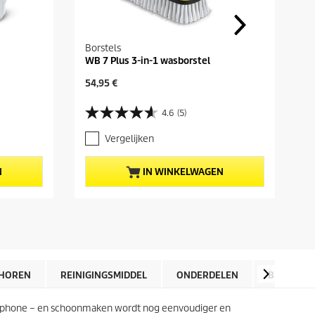
Borstels
WB 7 Plus 3-in-1 wasborstel
H
54,95 €
u
i
4.6
(5)
4
d
.
i
Vergelijken
6
g
v
e
a
p
N
IN WINKELWAGEN
n
r
d
o
e
d
5
u
s
c
t
t
e
p
r
r
HOREN
REINIGINGSMIDDEL
ONDERDELEN
BEOORDE
r
i
e
j
n
rtphone – en schoonmaken wordt nog eenvoudiger en
s