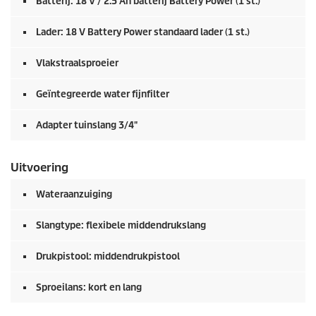
Batterij: 18 V / 2.5 Ah batterij Battery Power (1 st.)
Lader: 18 V Battery Power standaard lader (1 st.)
Vlakstraalsproeier
Geïntegreerde water fijnfilter
Adapter tuinslang 3/4"
Uitvoering
Wateraanzuiging
Slangtype: flexibele middendrukslang
Drukpistool: middendrukpistool
Sproeilans: kort en lang