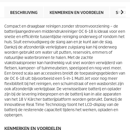
t
t
e
p
r
r
BESCHRIJVING
KENMERKEN EN VOORDELEN
SPECIF
r
i
e
j
n
Compact en draagbaar reinigen zonder stroomvoorziening – de
s
.
batterijaangedreven middendrukreiniger OC 6-18 is ideaal voor een
2
snelle en efficiënte tussentijdse reiniging onderweg of rondom het
8
huis. Sluit eenvoudigweg de slang aan en je kunt aan de slag.
b
Dankzij de afzonderlijk verkrijgbare zuigslang kan hij onderweg
e
worden gebruikt om water uit putten, reservoirs, emmers of
o
natuurlijke waterbronnen te halen. Met de zachte
o
vlakstraalsproeier kan hardnekkig vuil snel worden verwijderd van
r
fietsen, kampeer- of tuinmeubelen, speelgoed en nog veel meer.
d
Een breed scala aan accessoires breidt de toepassingsgebieden van
e
de OC 6-18 uit: bijvoorbeeld een 5-in-1 Multi Jet voor nog meer
l
flexibiliteit bij het reinigen, een schuimstraal of een wasborstel zijn
i
ook afzonderlijk verkrijgbaar. De verwisselbare batterij en oplader
n
zijn bij de levering inbegrepen en de batterij kan in alle apparaten
g
van het 18 V Kärcher batterijplatform worden gebruikt. Dankzij de
e
innovatieve Real Time Technology toont het LCD-display van de
n
batterij de resterende capaciteit tijdens het werken, opladen en
opbergen.
KENMERKEN EN VOORDELEN