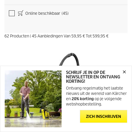
g
e
n
Online beschikbaar
(45)
62
Producten
|
45
Aanbiedingen Van
59,95 €
Tot
599,95 €
SCHRIJF JE IN OP DE
NEWSLETTER EN ONTVANG
KORTING!
Ontvang regelmatig het laatste
nieuws uit de wereld van Kärcher
en
20% korting
op je volgende
webshopbestelling.
ZICH INSCHRIJVEN