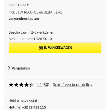
u
E
Eco Tax: 0,37 €
c
Incl. BTW, RECUPEL en BEBAT; excl.
o
i
t
verzendingskosten
a
d
x
Beschikbaar in 2-6 werkdagen
i
Bestelnummer:
1.328-501.0
g
IN WINKELWAGEN
e
p
Vergelijken
r
o
4.4
(30)
Schrijf een beoordeling
d
Hebt u hulp nodig?
u
Hotline: +32 78 482 115