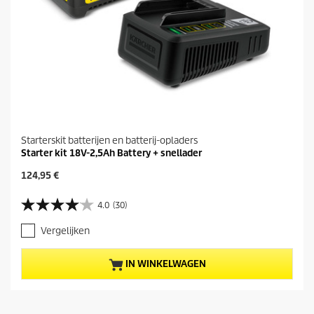
r
d
e
l
i
n
g
e
n
Starterskit batterijen en batterij-opladers
Starter kit 18V-2,5Ah Battery + snellader
H
124,95 €
u
i
4.0
(30)
4
d
.
i
Vergelijken
0
g
v
e
a
p
IN WINKELWAGEN
n
r
d
o
e
d
5
u