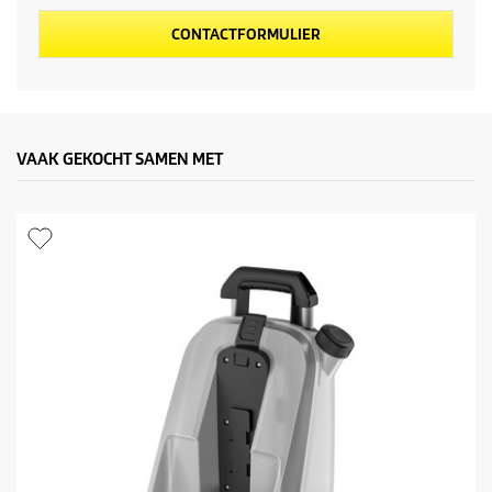
c
CONTACTFORMULIER
t
p
r
VAAK GEKOCHT SAMEN MET
i
j
s