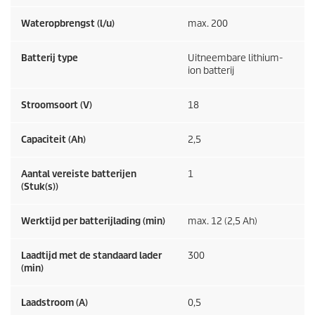
Wateropbrengst (l/u)
max. 200
Batterij type
Uitneembare lithium-
ion batterij
Stroomsoort (V)
18
Capaciteit (Ah)
2,5
Aantal vereiste batterijen
1
(Stuk(s))
Werktijd per batterijlading (min)
max. 12 (2,5 Ah)
Laadtijd met de standaard lader
300
(min)
Laadstroom (A)
0,5