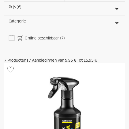
e
Prijs (€)
l
i
n
Categorie
g
e
n
Online beschikbaar
(7)
7
Producten
|
7
Aanbiedingen Van
9,95 €
Tot
15,95 €