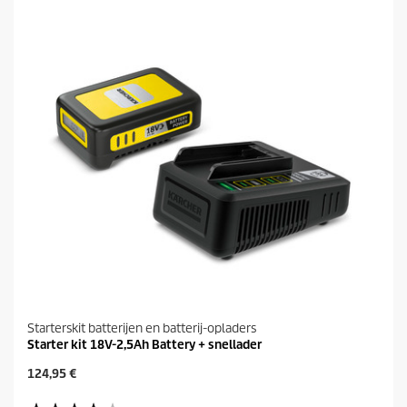
r
i
e
j
n
s
.
5
b
e
o
o
r
d
e
l
i
n
g
e
n
Starterskit batterijen en batterij-opladers
Starter kit 18V-2,5Ah Battery + snellader
H
124,95 €
u
i