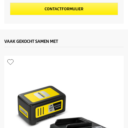
c
CONTACTFORMULIER
t
p
r
VAAK GEKOCHT SAMEN MET
i
j
s