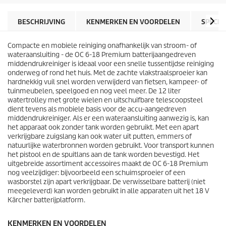
t
t
e
p
r
r
BESCHRIJVING
KENMERKEN EN VOORDELEN
SPECIF
r
i
e
j
n
Compacte en mobiele reiniging onafhankelijk van stroom- of
s
.
wateraansluiting - de OC 6-18 Premium batterijaangedreven
5
middendrukreiniger is ideaal voor een snelle tussentijdse reiniging
b
onderweg of rond het huis. Met de zachte vlakstraalsproeier kan
e
hardnekkig vuil snel worden verwijderd van fietsen, kampeer- of
o
tuinmeubelen, speelgoed en nog veel meer. De 12 liter
o
watertrolley met grote wielen en uitschuifbare telescoopsteel
r
dient tevens als mobiele basis voor de accu-aangedreven
d
middendrukreiniger. Als er een wateraansluiting aanwezig is, kan
e
het apparaat ook zonder tank worden gebruikt. Met een apart
l
verkrijgbare zuigslang kan ook water uit putten, emmers of
i
natuurlijke waterbronnen worden gebruikt. Voor transport kunnen
n
het pistool en de spuitlans aan de tank worden bevestigd. Het
g
uitgebreide assortiment accessoires maakt de OC 6-18 Premium
e
nog veelzijdiger: bijvoorbeeld een schuimsproeier of een
n
wasborstel zijn apart verkrijgbaar. De verwisselbare batterij (niet
meegeleverd) kan worden gebruikt in alle apparaten uit het 18 V
Kärcher batterijplatform.
KENMERKEN EN VOORDELEN