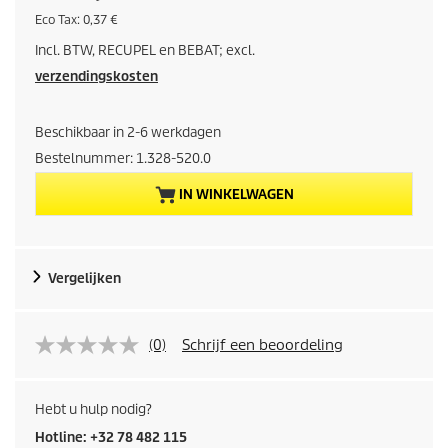
u
E
Eco Tax: 0,37 €
c
Incl. BTW, RECUPEL en BEBAT; excl.
o
i
t
verzendingskosten
a
d
x
Beschikbaar in 2-6 werkdagen
i
Bestelnummer:
1.328-520.0
g
IN WINKELWAGEN
e
p
Vergelijken
r
o
(0)
Schrijf een beoordeling
d
Hebt u hulp nodig?
u
Hotline: +32 78 482 115