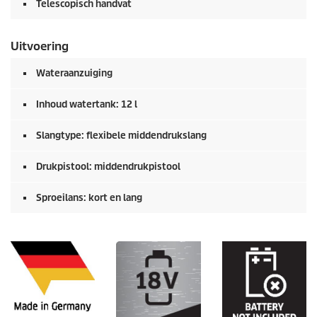
Telescopisch handvat
Uitvoering
Wateraanzuiging
Inhoud watertank: 12 l
Slangtype: flexibele middendrukslang
Drukpistool: middendrukpistool
Sproeilans: kort en lang