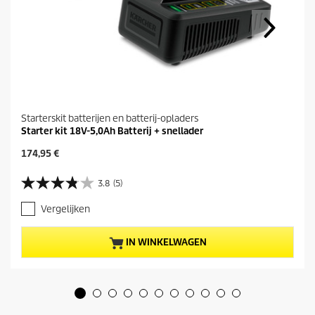
Starterskit batterijen en batterij-opladers
Starter kit 18V-5,0Ah Batterij + snellader
H
174,95 €
u
i
3.8
(5)
3
d
.
i
Vergelijken
8
g
v
e
a
p
IN WINKELWAGEN
n
r
d
o
e
d
5
u
s
c