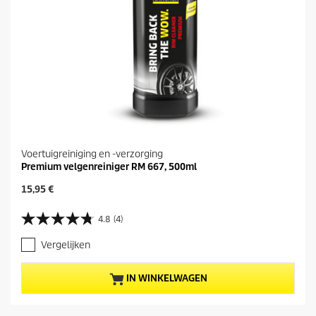
Voertuigreiniging en -verzorging
Premium velgenreiniger RM 667, 500ml
H
15,95 €
u
i
4.8
(4)
4
d
.
i
Vergelijken
8
g
v
e
a
p
IN WINKELWAGEN
n
r
d
o
e
d