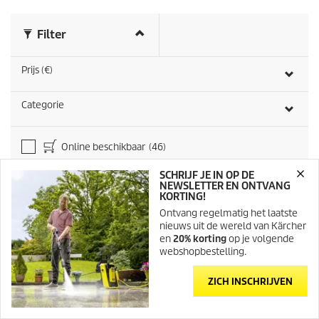
e
o
o
Filter
r
d
e
Prijs (€)
l
i
n
Categorie
g
e
n
Online beschikbaar
(46)
SCHRIJF JE IN OP DE
NEWSLETTER EN ONTVANG
KORTING!
62
Producten
|
46
Aanbiedingen Van
59,95 €
Tot
599,95 €
Ontvang regelmatig het laatste
nieuws uit de wereld van Kärcher
en
20% korting
op je volgende
webshopbestelling.
ZICH INSCHRIJVEN