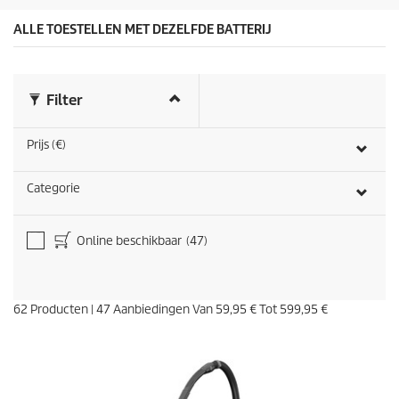
.
5
ALLE TOESTELLEN MET DEZELFDE BATTERIJ
b
e
o
o
Filter
r
d
e
Prijs (€)
l
i
n
Categorie
g
e
n
Online beschikbaar
(47)
62
Producten
|
47
Aanbiedingen Van
59,95 €
Tot
599,95 €