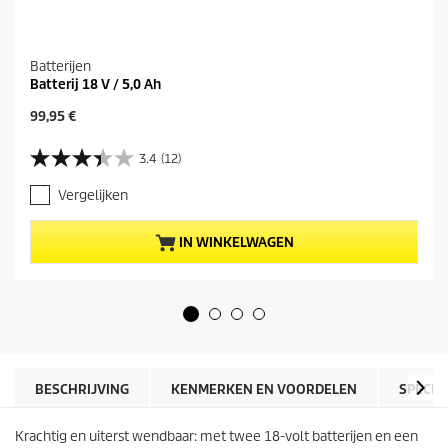
Batterijen
Batterij 18 V / 5,0 Ah
H
99,95 €
u
i
3.4
(12)
3
d
.
i
Vergelijken
4
g
v
e
a
p
IN WINKELWAGEN
n
r
d
o
e
d
5
u
s
c
t
t
e
p
r
r
BESCHRIJVING
KENMERKEN EN VOORDELEN
SPECIF
r
i
e
j
n
Krachtig en uiterst wendbaar: met twee 18-volt batterijen en een
s