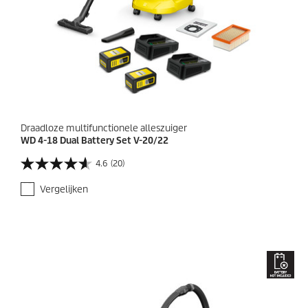
Draadloze multifunctionele alleszuiger
WD 4-18 Dual Battery Set V-20/22
4.6
(20)
4
.
Vergelijken
6
v
a
n
d
e
5
s
t
e