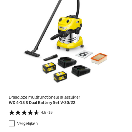
Draadloze multifunctionele alleszuiger
WD 4-18 S Dual Battery Set V-20/22
4.6
(19)
4
.
Vergelijken
6
v