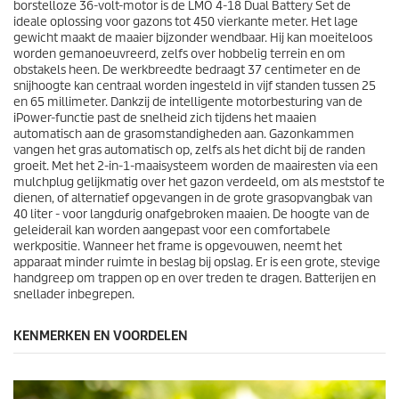
.
borstelloze 36-volt-motor is de LMO 4-18 Dual Battery Set de
1
ideale oplossing voor gazons tot 450 vierkante meter. Het lage
2
gewicht maakt de maaier bijzonder wendbaar. Hij kan moeiteloos
b
worden gemanoeuvreerd, zelfs over hobbelig terrein en om
e
obstakels heen. De werkbreedte bedraagt ​​37 centimeter en de
o
snijhoogte kan centraal worden ingesteld in vijf standen tussen 25
o
en 65 millimeter. Dankzij de intelligente motorbesturing van de
r
iPower-functie past de snelheid zich tijdens het maaien
d
automatisch aan de grasomstandigheden aan. Gazonkammen
e
vangen het gras automatisch op, zelfs als het dicht bij de randen
l
groeit. Met het 2-in-1-maaisysteem worden de maairesten via een
i
mulchplug gelijkmatig over het gazon verdeeld, om als meststof te
n
dienen, of alternatief opgevangen in de grote grasopvangbak van
g
40 liter - voor langdurig onafgebroken maaien. De hoogte van de
e
geleiderail kan worden aangepast voor een comfortabele
n
werkpositie. Wanneer het frame is opgevouwen, neemt het
apparaat minder ruimte in beslag bij opslag. Er is een grote, stevige
handgreep om trappen op en over treden te dragen. Batterijen en
snellader inbegrepen.
KENMERKEN EN VOORDELEN