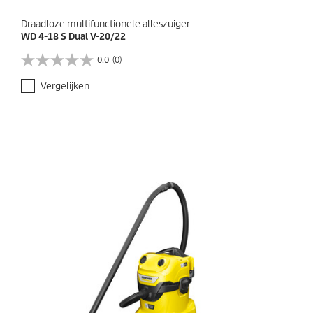
g
e
Draadloze multifunctionele alleszuiger
n
WD 4-18 S Dual V-20/22
0.0
(0)
0
.
Vergelijken
0
v
a
n
d
e
5
s
t
e
r
r
e
n
.