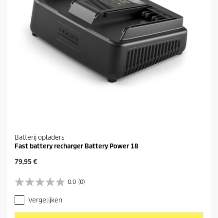
1
2
b
e
o
o
r
d
e
l
i
n
g
e
n
Batterij opladers
Fast battery recharger Battery Power 18
H
79,95 €
u
i
0.0
(0)
0
d
.
i
Vergelijken
0
g
v
e