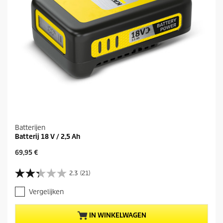
Batterijen
Batterij 18 V / 2,5 Ah
H
69,95 €
u
i
2.3
(21)
2
d
.
i
Vergelijken
3
g
v
e
a
p
IN WINKELWAGEN
n