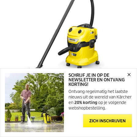
r
r
e
n
.
2
0
b
e
o
o
r
d
SCHRIJF JE IN OP DE
e
NEWSLETTER EN ONTVANG
l
KORTING!
i
Ontvang regelmatig het laatste
n
nieuws uit de wereld van Kärcher
g
en
20% korting
op je volgende
e
Draadloze multifunctionele alleszuiger
webshopbestelling.
n
WD 4-18 Dual V-20/22
0.0
(0)
ZICH INSCHRIJVEN
0
.
Vergelijken
0