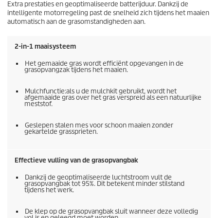
Extra prestaties en geoptimaliseerde batterijduur. Dankzij de
intelligente motorregeling past de snelheid zich tijdens het maaien
automatisch aan de grasomstandigheden aan.
2-in-1 maaisysteem
Het gemaaide gras wordt efficiënt opgevangen in de
grasopvangzak tijdens het maaien.
Mulchfunctie:als u de mulchkit gebruikt, wordt het
afgemaaide gras over het gras verspreid als een natuurlijke
meststof.
Geslepen stalen mes voor schoon maaien zonder
gekartelde grassprieten.
Effectieve vulling van de grasopvangbak
Dankzij de geoptimaliseerde luchtstroom vult de
grasopvangbak tot 95%. Dit betekent minder stilstand
tijdens het werk.
De klep op de grasopvangbak sluit wanneer deze volledig
vol is en geleegd moet worden.