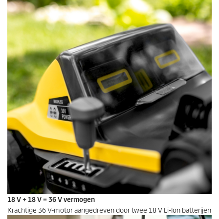
18 V + 18 V = 36 V vermogen
Krachtige 36 V-motor aangedreven door twee 18 V
Li-Ion
batterijen