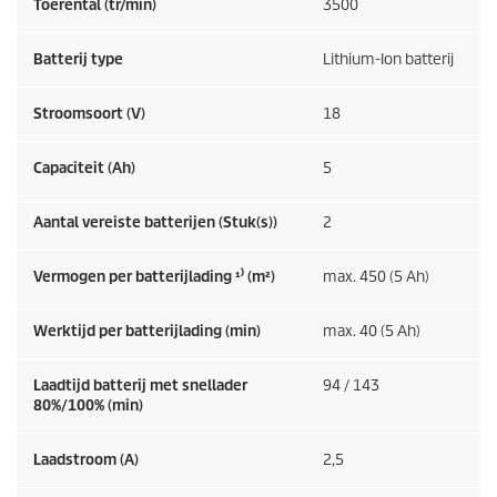
Toerental (tr/min)
3500
Batterij type
Lithium-Ion batterij
Stroomsoort (V)
18
Capaciteit (Ah)
5
Aantal vereiste batterijen (Stuk(s))
2
Vermogen per batterijlading ¹⁾ (m²)
max. 450 (5 Ah)
Werktijd per batterijlading (min)
max. 40 (5 Ah)
Laadtijd batterij met snellader
94 / 143
80%/100% (min)
Laadstroom (A)
2,5