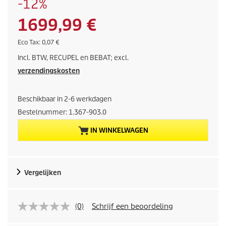
O
-12%
d
p
e
H
1699,99 €
s
p
l
r
u
E
Eco Tax: 0,07 €
a
o
c
a
Incl. BTW, RECUPEL en BEBAT; excl.
o
i
d
n
t
verzendingskosten
u
a
d
c
x
t
Beschikbaar in 2-6 werkdagen
i
p
Bestelnummer:
1.367-903.0
r
g
i
IN WINKELWAGEN
j
e
s
p
Vergelijken
r
o
(0)
Schrijf een beoordeling