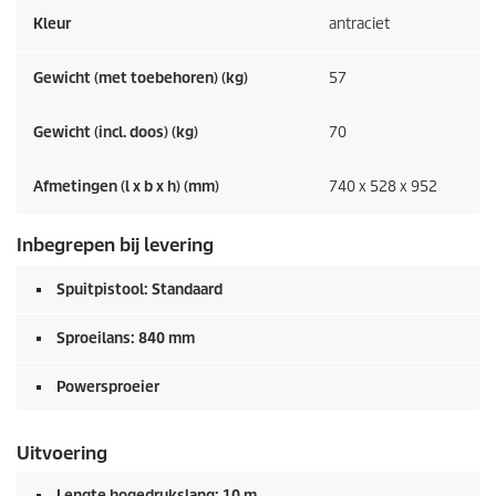
Kleur
antraciet
Gewicht (met toebehoren) (kg)
57
Gewicht (incl. doos) (kg)
70
Afmetingen (l x b x h) (mm)
740 x 528 x 952
Inbegrepen bij levering
Spuitpistool: Standaard
Sproeilans: 840 mm
Powersproeier
Uitvoering
Lengte hogedrukslang: 10 m