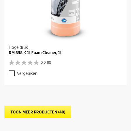
Hoge druk
RM 838 K 1l Foam Cleaner, 1l
0.0
(0)
0
.
Vergelijken
0
v
a
n
d
e
5
TOON MEER PRODUCTEN (40)
s
t
e
r