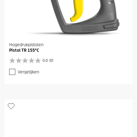
Hogedrukpistolen
Pistol TR 155°C
0.0
(0)
0
.
Vergelijken
0
v
a
n
d
e
5
s
t
e
r
r