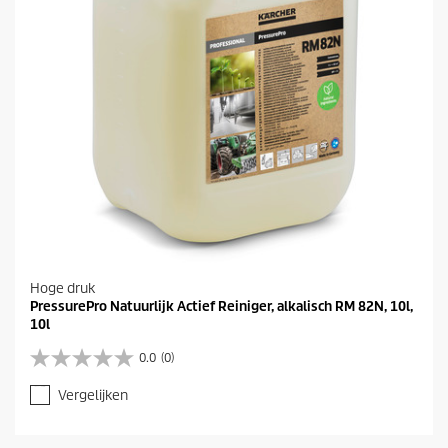
n
.
Hoge druk
PressurePro Natuurlijk Actief Reiniger, alkalisch RM 82N, 10l,
10l
0.0
(0)
0
.
Vergelijken
0
v
a