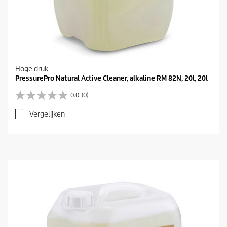
Hoge druk
PressurePro Natural Active Cleaner, alkaline RM 82N, 20l, 20l
0.0
(0)
0
.
Vergelijken
0
v
a
n
d
e
5
s
t
e
r
r
e