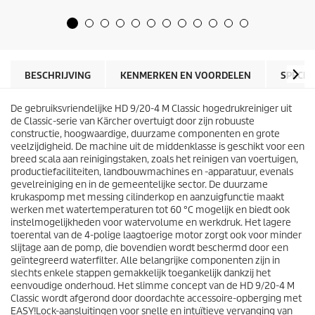
e
d
5
u
s
c
t
t
e
p
r
r
BESCHRIJVING
KENMERKEN EN VOORDELEN
SPECIF
r
i
e
j
n
De gebruiksvriendelijke HD 9/20-4 M Classic hogedrukreiniger uit
s
.
de Classic-serie van Kärcher overtuigt door zijn robuuste
constructie, hoogwaardige, duurzame componenten en grote
veelzijdigheid. De machine uit de middenklasse is geschikt voor een
breed scala aan reinigingstaken, zoals het reinigen van voertuigen,
productiefaciliteiten, landbouwmachines en -apparatuur, evenals
gevelreiniging en in de gemeentelijke sector. De duurzame
krukaspomp met messing cilinderkop en aanzuigfunctie maakt
werken met watertemperaturen tot 60 °C mogelijk en biedt ook
instelmogelijkheden voor watervolume en werkdruk. Het lagere
toerental van de 4-polige laagtoerige motor zorgt ook voor minder
slijtage aan de pomp, die bovendien wordt beschermd door een
geïntegreerd waterfilter. Alle belangrijke componenten zijn in
slechts enkele stappen gemakkelijk toegankelijk dankzij het
eenvoudige onderhoud. Het slimme concept van de HD 9/20-4 M
Classic wordt afgerond door doordachte accessoire-opberging met
EASY!Lock
-aansluitingen voor snelle en intuïtieve vervanging van