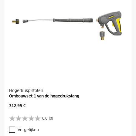
e
n
.
Hogedrukpistolen
Ombouwset 1 van de hogedrukslang
H
312,95 €
u
i
0.0
(0)
0
d
.
i
Vergelijken
0
g