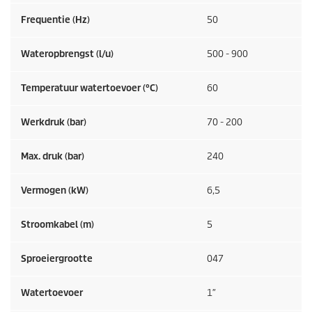
Frequentie (
Hz
)
50
Wateropbrengst (l/u)
500 - 900
Temperatuur watertoevoer (°C)
60
Werkdruk (bar)
70 - 200
Max. druk (bar)
240
Vermogen (kW)
6,5
Stroomkabel (m)
5
Sproeiergrootte
047
Watertoevoer
1″