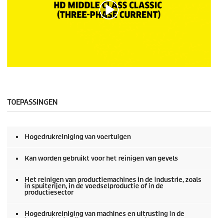
0
s
e
c
o
TOEPASSINGEN
n
d
e
n
Hogedrukreiniging van voertuigen
v
a
n
Kan worden gebruikt voor het reinigen van gevels
0
s
e
Het reinigen van productiemachines in de industrie, zoals
in spuiterijen, in de voedselproductie of in de
c
productiesector
o
n
d
Hogedrukreiniging van machines en uitrusting in de