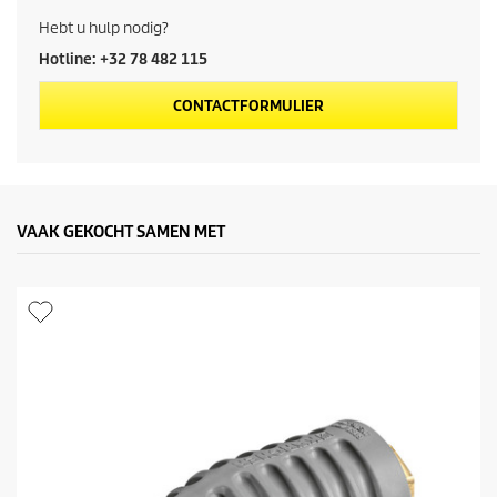
d
Hebt u hulp nodig?
u
Hotline: +32 78 482 115
c
CONTACTFORMULIER
t
p
r
VAAK GEKOCHT SAMEN MET
i
j
s