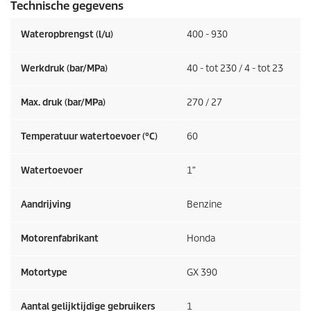
Technische gegevens
Wateropbrengst (l/u)
400 - 930
Werkdruk (bar/MPa)
40 - tot 230 / 4 - tot 23
Max. druk (bar/MPa)
270 / 27
Temperatuur watertoevoer (°C)
60
Watertoevoer
1″
Aandrijving
Benzine
Motorenfabrikant
Honda
Motortype
GX 390
Aantal gelijktijdige gebruikers
1