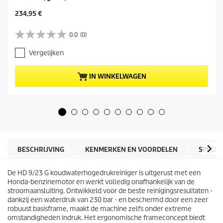
H
234,95 €
u
i
0.0
(0)
0
d
.
i
Vergelijken
0
g
v
e
a
p
IN WINKELWAGEN
n
r
d
o
e
d
5
u
s
c
t
t
e
p
r
r
BESCHRIJVING
KENMERKEN EN VOORDELEN
SPECIF
r
i
e
j
n
De HD 9/23 G koudwaterhogedrukreiniger is uitgerust met een
s
.
Honda-benzinemotor en werkt volledig onafhankelijk van de
stroomaansluiting. Ontwikkeld voor de beste reinigingsresultaten -
dankzij een waterdruk van 230 bar - en beschermd door een zeer
robuust basisframe, maakt de machine zelfs onder extreme
omstandigheden indruk. Het ergonomische frameconcept biedt