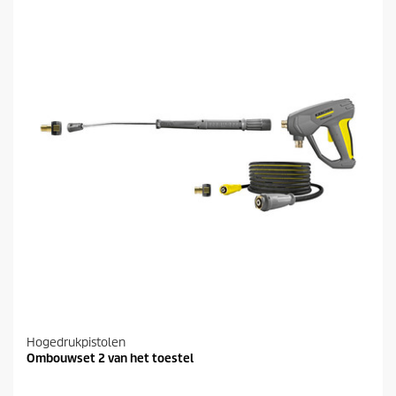
p
r
r
r
i
e
j
n
s
.
Hogedrukpistolen
Ombouwset 2 van het toestel