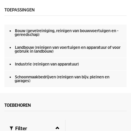
e
d
c
e
o
TOEPASSINGEN
n
n
d
e
n
Bouw (gevelreiniging, reinigen van bouwvoertuigen en -
v
gereedschap)
a
n
0
Landbouw (reinigen van voertuigen en apparatuur of voor
gebruik in landbouw)
s
e
c
Industrie (reinigen van apparatuur)
o
n
d
Schoonmaakbedrijven (reinigen van bijv. pleinen en
e
garages)
n
TOEBEHOREN
Filter