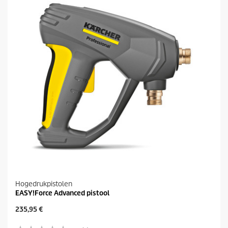
t
e
r
r
e
n
.
Hogedrukpistolen
EASY!Force Advanced pistool
H
235,95 €
u
i