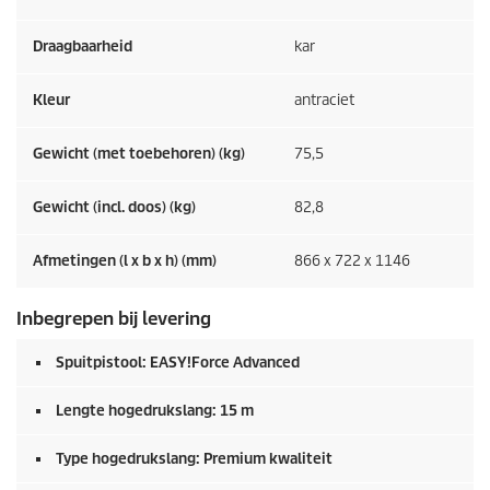
Draagbaarheid
kar
Kleur
antraciet
Gewicht (met toebehoren) (kg)
75,5
Gewicht (incl. doos) (kg)
82,8
Afmetingen (l x b x h) (mm)
866 x 722 x 1146
Inbegrepen bij levering
Spuitpistool:
EASY!Force
Advanced
Lengte hogedrukslang: 15 m
Type hogedrukslang: Premium kwaliteit