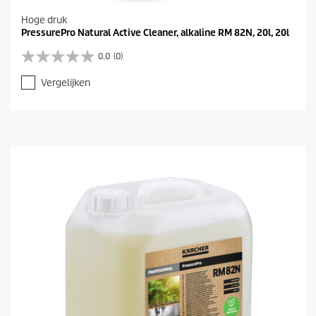
Hoge druk
PressurePro Natural Active Cleaner, alkaline RM 82N, 20l, 20l
0.0
(0)
0
.
Vergelijken
0
v
a
n
d
e
5
s
t
e
r
r
e
n
.