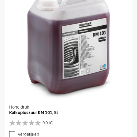
e
r
r
e
n
.
Hoge druk
Kalkoploszuur RM 101, 5l
0.0
(0)
0
.
Vergelijken
0