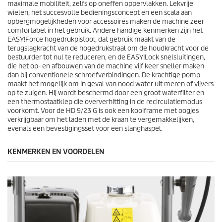
maximale mobiliteit, zelfs op oneffen oppervlakken. Lekvrije
wielen, het succesvolle bedieningsconcept en een scala aan
opbergmogelijkheden voor accessoires maken de machine zeer
comfortabel in het gebruik. Andere handige kenmerken zijn het
EASY!Force
hogedrukpistool, dat gebruik maakt van de
terugslagkracht van de hogedrukstraal om de houdkracht voor de
bestuurder tot nul te reduceren, en de
EASY!Lock
snelsluitingen,
die het op- en afbouwen van de machine vijf keer sneller maken
dan bij conventionele schroefverbindingen. De krachtige pomp
maakt het mogelijk om in geval van nood water uit meren of vijvers
op te zuigen. Hij wordt beschermd door een groot waterfilter en
een thermostaatklep die oververhitting in de recirculatiemodus
voorkomt. Voor de HD 9/23 G is ook een kooiframe met oogjes
verkrijgbaar om het laden met de kraan te vergemakkelijken,
evenals een bevestigingsset voor een slanghaspel.
KENMERKEN EN VOORDELEN