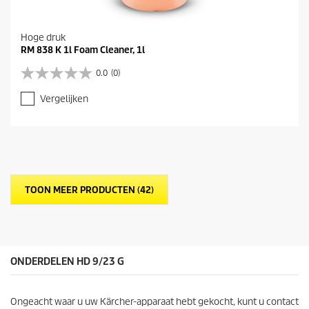
Hoge druk
RM 838 K 1l Foam Cleaner, 1l
0.0
(0)
0
.
Vergelijken
0
v
a
n
d
e
5
TOON MEER PRODUCTEN (42)
s
t
e
r
r
e
ONDERDELEN HD 9/23 G
n
.
Ongeacht waar u uw Kärcher-apparaat hebt gekocht, kunt u contact