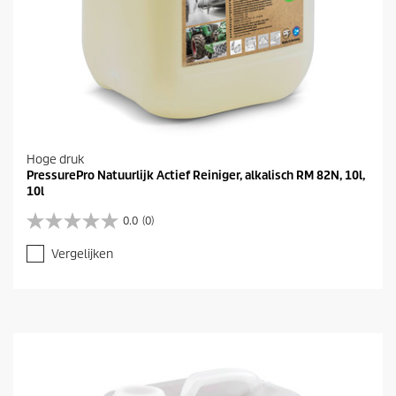
Hoge druk
PressurePro Natuurlijk Actief Reiniger, alkalisch RM 82N, 10l,
10l
0.0
(0)
0
.
Vergelijken
0
v
a
n
d
e
5
s
t