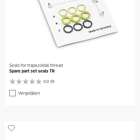
Seals for trapezoidal thread
Spare part set seals TR
0.0
(0)
0
.
Vergelijken
0
v
a
n
d
e
5
s