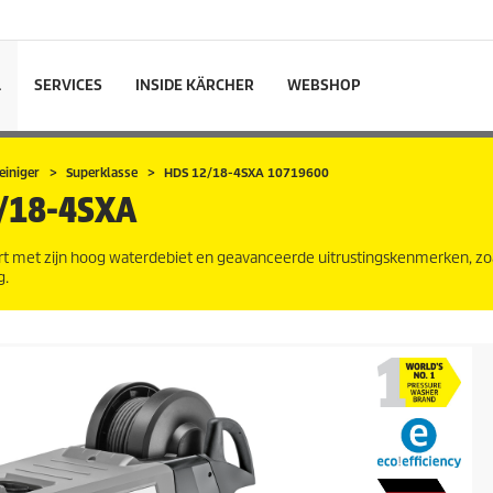
L
SERVICES
INSIDE KÄRCHER
WEBSHOP
iniger
Superklasse
HDS 12/18-4SXA 10719600
/18-4SXA
rt met zijn hoog waterdebiet en geavanceerde uitrustingskenmerken, zo
g.