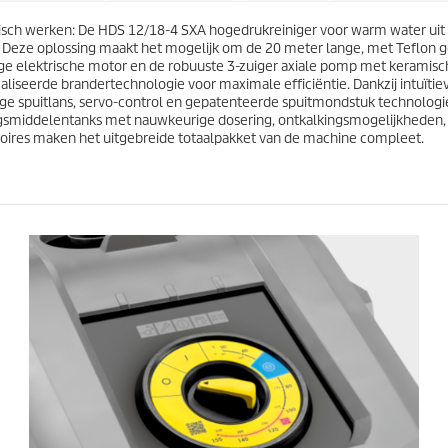
e
j
n
misch werken: De HDS 12/18-4 SXA hogedrukreiniger voor warm water uit
s
.
 Deze oplossing maakt het mogelijk om de 20 meter lange, met Teflon ge
e elektrische motor en de robuuste 3-zuiger axiale pomp met keramisch
iseerde brandertechnologie voor maximale efficiëntie. Dankzij intuït
ge spuitlans, servo-control en gepatenteerde spuitmondstuk technolog
igingsmiddelentanks met nauwkeurige dosering, ontkalkingsmogelijkheden
oires maken het uitgebreide totaalpakket van de machine compleet.