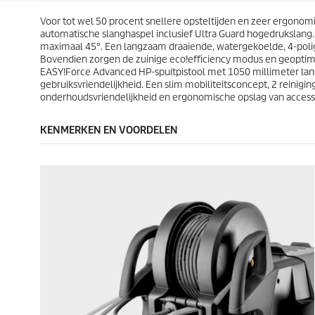
e
e
j
j
n
n
Voor tot wel 50 procent snellere opsteltijden en zeer ergono
s
s
.
.
automatische slanghaspel inclusief Ultra Guard hogedrukslang.
maximaal 45°. Een langzaam draaiende, watergekoelde, 4-polig
Bovendien zorgen de zuinige
eco!efficiency
modus en geoptimal
EASY!Force
Advanced HP-spuitpistool met 1050 millimeter lan
gebruiksvriendelijkheid. Een slim mobiliteitsconcept, 2 rein
onderhoudsvriendelijkheid en ergonomische opslag van access
KENMERKEN EN VOORDELEN