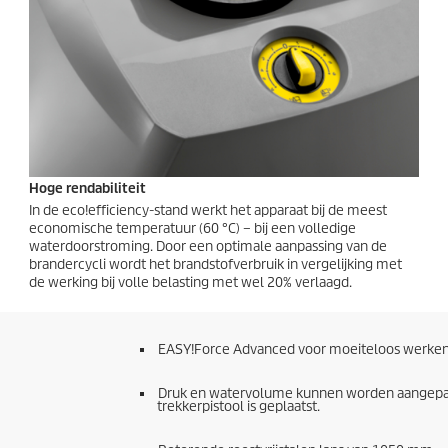
Hoge rendabiliteit
In de
eco!efficiency
-stand werkt het apparaat bij de meest
economische temperatuur (60 °C) – bij een volledige
waterdoorstroming. Door een optimale aanpassing van de
brandercycli wordt het brandstofverbruik in vergelijking met
de werking bij volle belasting met wel 20% verlaagd.
EASY!Force
Advanced voor moeiteloos werken
Druk en watervolume kunnen worden aangepast 
trekkerpistool is geplaatst.