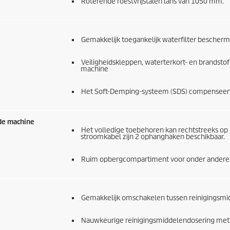
Roterende roestvrijstalen lans van 1050 mm.
Gemakkelijk toegankelijk waterfilter beschermt
Veiligheidskleppen, waterterkort- en brandstof
machine
Het Soft-Demping-systeem (SDS) compenseert 
de machine
Het volledige toebehoren kan rechtstreeks op
stroomkabel zijn 2 ophanghaken beschikbaar.
Ruim opbergcompartiment voor onder andere 
Gemakkelijk omschakelen tussen reinigingsmid
Nauwkeurige reinigingsmiddelendosering met 