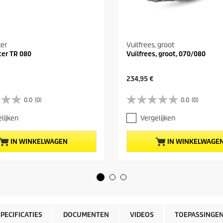
ter
Vuilfrees, groot
ter TR 080
Vuilfrees, groot, 070/080
H
234,95 €
u
i
0.0
(0)
0.0
(0)
0
d
.
i
lijken
Vergelijken
0
g
v
e
a
p
IN WINKELWAGEN
IN WINKELWAGE
n
r
d
o
e
d
5
u
s
c
t
t
e
p
r
r
SPECIFICATIES
DOCUMENTEN
VIDEOS
TOEPASSINGE
r
i