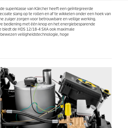
e
j
n
 de superklasse van Kärcher heeft een geïntegreerde
s
.
coate slang op te rollen en af te wikkelen onder een hoek van
e zuiger zorgen voor betrouwbare en veilige werking.
ieve bediening met één knop en het energiebesparende
ie biedt de HDS 12/18-4 SXA ook maximale
, bewezen veiligheidstechnologie, hoge