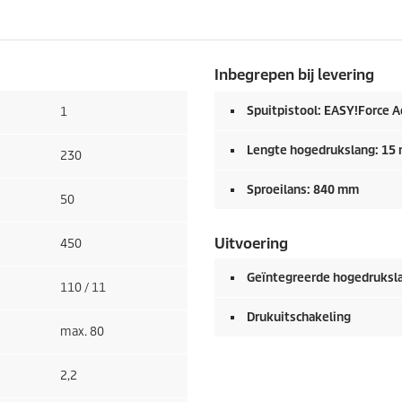
Inbegrepen bij levering
Spuitpistool:
EASY!Force
A
1
Lengte hogedrukslang: 15
230
Sproeilans: 840 mm
50
Uitvoering
450
Geïntegreerde hogedruksl
110 / 11
Drukuitschakeling
max. 80
2,2