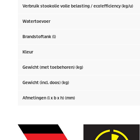
Verbruik stookolie volle belasting /
eco!efficiency
(kg/u)
Watertoevoer
Brandstoftank (l)
Kleur
Gewicht (met toebehoren) (kg)
Gewicht (incl. doos) (kg)
Afmetingen (l x b x h) (mm)