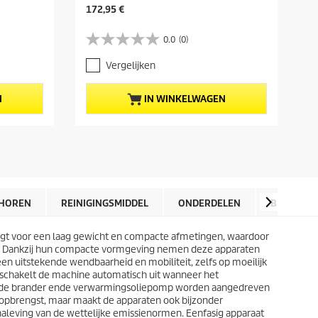
H
H
172,95 €
5
u
u
i
i
0.0
(0)
0
0
d
d
.
.
i
i
Vergelijken
0
0
g
g
v
v
e
e
a
a
p
p
N
IN WINKELWAGEN
n
n
r
r
d
d
o
o
e
e
d
d
5
5
u
u
s
s
c
c
t
t
t
t
e
e
p
p
r
r
r
r
HOREN
REINIGINGSMIDDEL
ONDERDELEN
BEOORDE
r
r
i
i
e
e
j
j
n
n
orgt voor een laag gewicht en compacte afmetingen, waardoor
s
s
.
.
en. Dankzij hun compacte vormgeving nemen deze apparaten
 uitstekende wendbaarheid en mobiliteit, zelfs op moeilijk
ar schakelt de machine automatisch uit wanneer het
van de brander ende verwarmingsoliepomp worden aangedreven
 opbrengst, maar maakt de apparaten ook bijzonder
naleving van de wettelijke emissienormen. Eenfasig apparaat