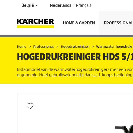
België
Nederlands
Français
HOME & GARDEN
PROFESSIONA
Home
Professional
Hogedrukreiniger
Warmwater hogedrukre
HOGEDRUKREINIGER
HDS 5/
Instapmodel van de warmwaterhogedrukreinigers met een voorde
ergonomie. Heel gebruiksvriendelijk dankzij 1-knops bedieni