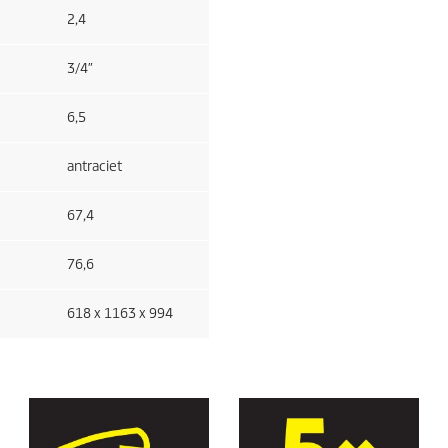
2,4
3/4″
6,5
antraciet
67,4
76,6
618 x 1163 x 994