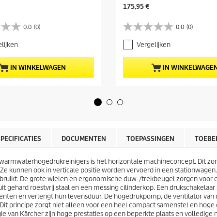
H
175,95 €
u
i
0.0
(0)
0.0
(0)
0
d
.
i
lijken
Vergelijken
0
g
v
e
a
p
IN WINKELWAGEN
IN WINKELWAGE
n
r
d
o
e
d
5
u
s
c
t
t
e
p
r
r
SPECIFICATIES
DOCUMENTEN
TOEPASSINGEN
TOEBE
r
i
e
j
n
n warmwaterhogedrukreinigers is het horizontale machineconcept. Dit z
s
.
e kunnen ook in verticale positie worden vervoerd in een stationwag
uikt. De grote wielen en ergonomische duw-/trekbeugel zorgen voor een
 uit gehard roestvrij staal en een messing cilinderkop. Een drukschakela
mponenten en verlengt hun levensduur. De hogedrukpomp, de ventilator 
t principe zorgt niet alleen voor een heel compact samenstel en hoge
van Kärcher zijn hoge prestaties op een beperkte plaats en volledige 