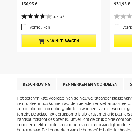
H
H
156,95 €
931,95 €
u
u
i
i
3.7
(3)
3
0
d
d
.
.
i
i
Vergelijken
Verge
7
0
g
g
v
v
e
e
a
a
p
p
IN WINKELWAGEN
n
n
r
r
d
d
o
o
e
e
d
d
5
5
u
u
s
s
c
c
t
t
t
t
e
e
p
p
r
r
r
r
BESCHRIJVING
KENMERKEN EN VOORDELEN
r
r
i
i
e
e
j
j
n
n
Het belangrijkste voordeel van de nieuwe "staande" klasse va
s
s
.
.
ze probleemloos kunnen worden geladen en getransporteerd. Z
3
een minimum aan opbergruimte in wanneer ze niet worden gebr
b
terrein. De axiale hogedrukpomp is uitgerust met drie plunjers
e
handspuitpistool gesloten is. Dit verlicht de druk op de co
o
door een elektromotor en vormen samen een aandrijfmodule. Di
o
betrouwbaar. De kenmerken van de beproefde boilertechnologie 