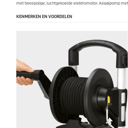
r
met tweepolige, luchtgekoelde elektromotor. Axiaalpomp met dri
d
e
KENMERKEN EN VOORDELEN
l
i
n
g
e
n