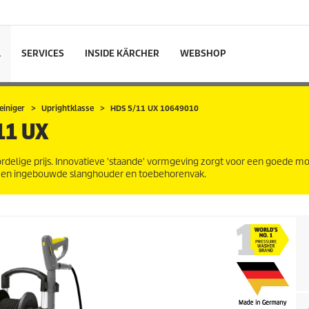
L
SERVICES
INSIDE KÄRCHER
WEBSHOP
iniger
Uprightklasse
HDS 5/11 UX 10649010
11 UX
lige prijs. Innovatieve 'staande' vormgeving zorgt voor een goede mob
ng en ingebouwde slanghouder en toebehorenvak.