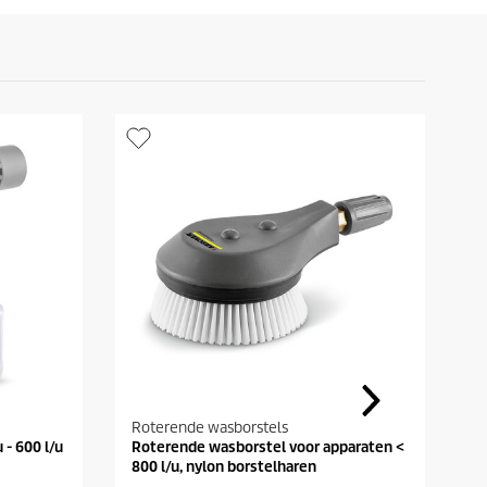
Roterende wasborstels
R
 - 600 l/u
Roterende wasborstel voor apparaten <
R
800 l/u, nylon borstelharen
2