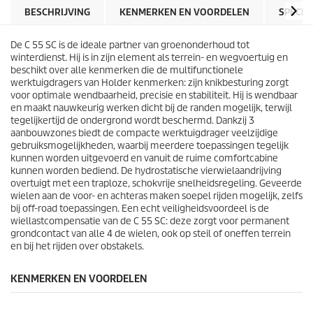
BESCHRIJVING
KENMERKEN EN VOORDELEN
SPECIF
De C 55 SC is de ideale partner van groenonderhoud tot
winterdienst. Hij is in zijn element als terrein- en wegvoertuig en
beschikt over alle kenmerken die de multifunctionele
werktuigdragers van Holder kenmerken: zijn knikbesturing zorgt
voor optimale wendbaarheid, precisie en stabiliteit. Hij is wendbaar
en maakt nauwkeurig werken dicht bij de randen mogelijk, terwijl
tegelijkertijd de ondergrond wordt beschermd. Dankzij 3
aanbouwzones biedt de compacte werktuigdrager veelzijdige
gebruiksmogelijkheden, waarbij meerdere toepassingen tegelijk
kunnen worden uitgevoerd en vanuit de ruime comfortcabine
kunnen worden bediend. De hydrostatische vierwielaandrijving
overtuigt met een traploze, schokvrije snelheidsregeling. Geveerde
wielen aan de voor- en achteras maken soepel rijden mogelijk, zelfs
bij off-road toepassingen. Een echt veiligheidsvoordeel is de
wiellastcompensatie van de C 55 SC: deze zorgt voor permanent
grondcontact van alle 4 de wielen, ook op steil of oneffen terrein
en bij het rijden over obstakels.
KENMERKEN EN VOORDELEN