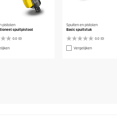
n pistolen
Spuiten en pistolen
tioneel spuitpistool
Basic spuitstuk
0.0
(0)
0.0
(0)
0
.
lijken
Vergelijken
0
v
a
n
d
e
5
s
t
e
r
r
e
n
.