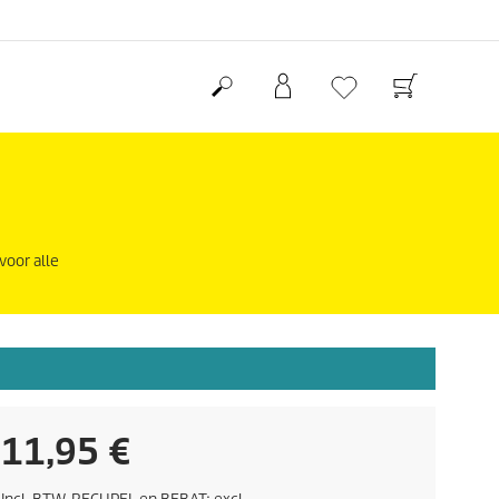
voor alle
H
11,95 €
u