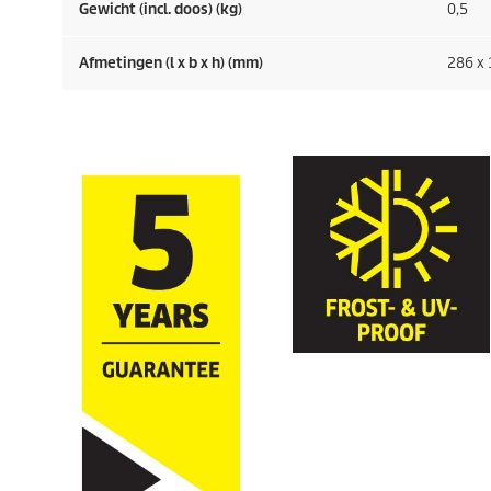
Gewicht (incl. doos) (kg)
0,5
Afmetingen (l x b x h) (mm)
286 x 