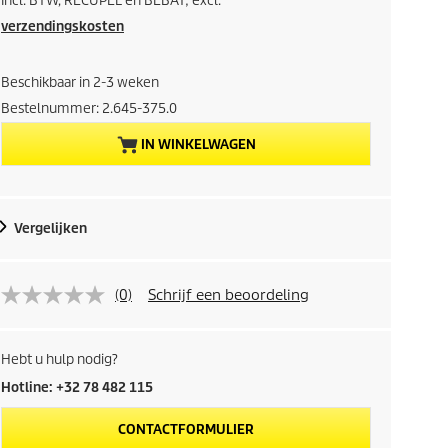
Incl. BTW, RECUPEL en BEBAT; excl.
i
verzendingskosten
d
Beschikbaar in 2-3 weken
i
Bestelnummer:
2.645-375.0
IN WINKELWAGEN
g
e
Vergelijken
p
r
(0)
Schrijf een beoordeling
o
d
Hebt u hulp nodig?
Hotline: +32 78 482 115
u
CONTACTFORMULIER