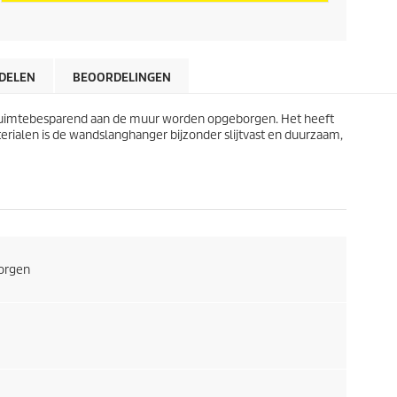
c
t
p
DELEN
BEOORDELINGEN
r
 ruimtebesparend aan de muur worden opgeborgen. Het heeft
erialen is de wandslanghanger bijzonder slijtvast en duurzaam,
i
j
s
borgen