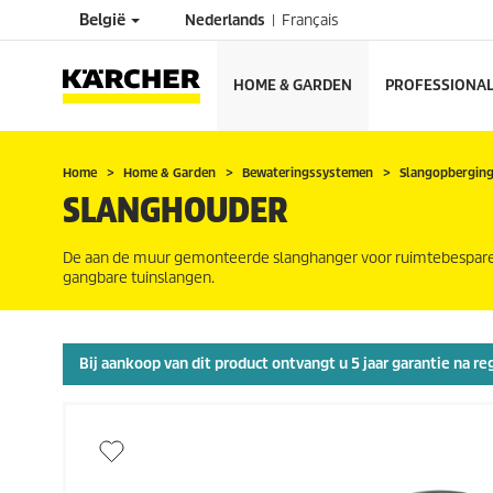
België
Nederlands
Français
HOME & GARDEN
PROFESSIONA
Home
Home & Garden
Bewateringssystemen
Slangopbergin
SLANGHOUDER
De aan de muur gemonteerde slanghanger voor ruimtebesparende
gangbare tuinslangen.
Bij aankoop van dit product ontvangt u 5 jaar garantie na re