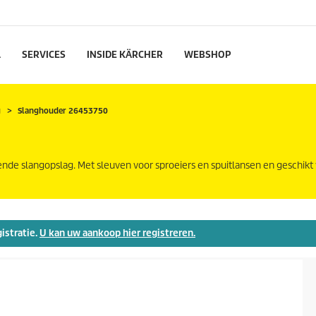
L
SERVICES
INSIDE KÄRCHER
WEBSHOP
g
Slanghouder 26453750
 slangopslag. Met sleuven voor sproeiers en spuitlansen en geschikt 
gistratie.
U kan uw aankoop hier registreren.