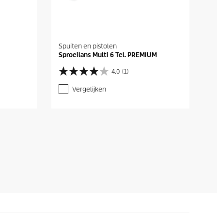
Spuiten en pistolen
Sproeilans Multi 6 Tel. PREMIUM
4.0
(1)
4
.
Vergelijken
0
v
a
n
d
e
5
s
t
e
r
r
e
n
.