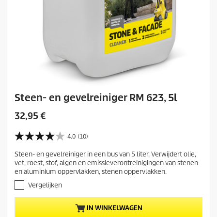
l
i
n
g
e
n
Steen- en gevelreiniger RM 623, 5l
H
32,95 €
u
i
4.0
(10)
4
d
.
Steen- en gevelreiniger in een bus van 5 liter. Verwijdert olie,
i
0
vet, roest, stof, algen en emissieverontreinigingen van stenen
v
g
en aluminium oppervlakken, stenen oppervlakken.
a
e
n
Vergelijken
p
d
r
e
IN WINKELWAGEN
5
o