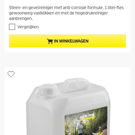
d
.
Steen- en gevelreiniger met anti-corrosie formule. 1 liter-fles
i
0
gewoonweg vastklikken en met de hogedrukreiniger
v
g
aanbrengen.
a
e
n
Vergelijken
p
d
r
e
IN WINKELWAGEN
5
o
s
d
t
u
e
c
r
t
r
e
p
n
r
.
i
1
j
3
b
s
e
o
o
r
d
e