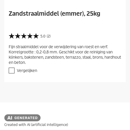
Zandstraalmiddel (emmer), 25kg
5.0
(2)
5
.
Fijn straalmiddel voor de verwijdering van roest en verf.
0
Korrelgrootte : 0,2-0,8 mm. Geschikt voor de reiniging van
v
klinkers, bakstenen, zandsteen, terrazzo, staal, brons, hardhout
a
en beton.
n
d
Vergelijken
e
5
s
t
e
r
r
e
n
.
Created with AI (artificial intelligence)
2