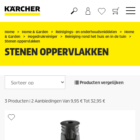
Boodschappenmandje
Verlanglijstje
Home
Home & Garden
Reinigings- en onderhoudsmiddelen
Home
& Garden
Hogedrukreiniger
Reiniging rond het huis en in de tuin
Stenen oppervlakken
STENEN OPPERVLAKKEN
Producten vergelijken
3
Producten |
2
Aanbiedingen Van
9,95 €
Tot
32,95 €