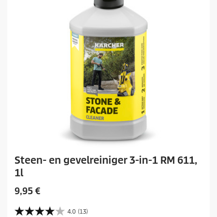
Steen- en gevelreiniger 3-in-1 RM 611,
1l
H
9,95 €
u
i
4.0
(13)
4