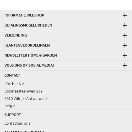
b
e
o
INFORMATIE WEBSHOP
o
r
BETALINGSMOGELIJKHEDEN
d
e
VERZENDING
l
i
KLANTENBEOORDELINGEN
n
g
NEWSLETTER HOME & GARDEN
e
VOLG ONS OP SOCIAL MEDIA!
n
CONTACT
Kärcher NV
Boomsesteenweg 939
2610 Wilrijk (Antwerpen)
België
SUPPORT
Contacteer ons