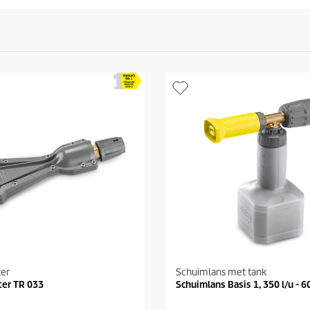
ter
Schuimlans met tank
ter TR 033
Schuimlans Basis 1, 350 l/u - 6