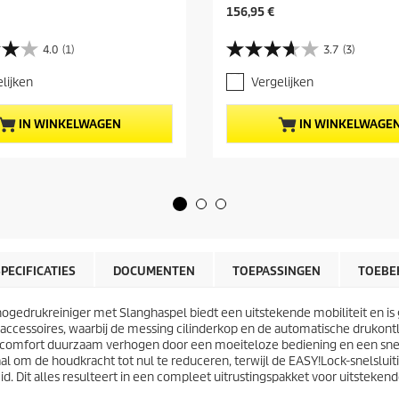
H
156,95 €
u
i
4.0
(1)
3.7
(3)
3
d
.
i
lijken
Vergelijken
7
g
v
e
a
p
IN WINKELWAGEN
IN WINKELWAGE
n
r
d
o
e
d
5
u
s
c
t
t
e
p
r
r
r
i
SPECIFICATIES
DOCUMENTEN
TOEPASSINGEN
TOEBE
e
j
n
s
.
gedrukreiniger met Slanghaspel biedt een uitstekende mobiliteit en is ge
3
ccessoires, waarbij de messing cilinderkop en de automatische drukontl
b
rkcomfort duurzaam verhogen door een moeiteloze bediening en een sne
e
l om de houdkracht tot nul te reduceren, terwijl de
EASY!Lock
-snelslui
o
d. Dit alles resulteert in een compleet uitrustingspakket voor uitstek
o