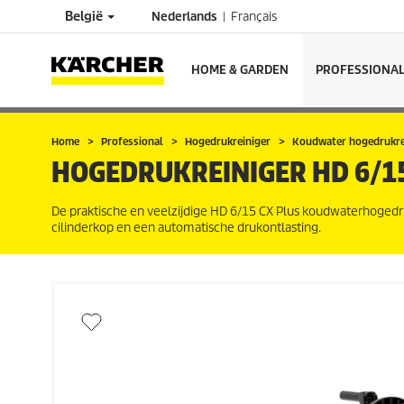
België
Nederlands
Français
HOME & GARDEN
PROFESSIONA
Home
Professional
Hogedrukreiniger
Koudwater hogedrukre
HOGEDRUKREINIGER
HD 6/15
De praktische en veelzijdige HD 6/15 CX Plus koudwaterhogedru
cilinderkop en een automatische drukontlasting.