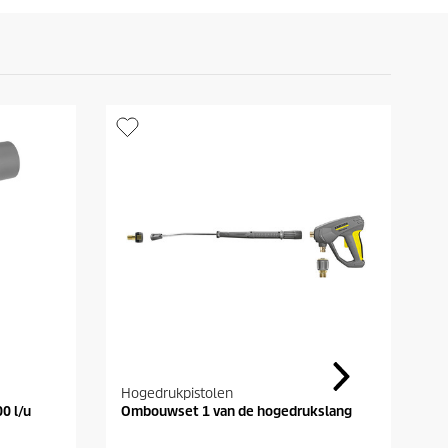
Hogedrukpistolen
R
00 l/u
Ombouwset 1 van de hogedrukslang
R
8