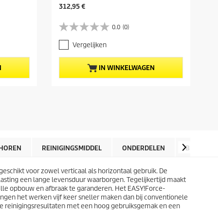
H
H
312,95 €
1
u
u
i
i
0.0
(0)
0
0
d
d
.
.
i
i
Vergelijken
0
0
g
g
v
v
e
e
a
a
p
p
N
IN WINKELWAGEN
n
n
r
r
d
d
o
o
e
e
d
d
5
5
u
u
s
s
c
c
t
t
t
t
e
e
p
p
r
r
r
r
r
r
i
i
HOREN
REINIGINGSMIDDEL
ONDERDELEN
BEOORDE
e
e
j
j
n
n
s
s
.
.
schikt voor zowel verticaal als horizontaal gebruik. De
asting een lange levensduur waarborgen. Tegelijkertijd maakt
lle opbouw en afbraak te garanderen. Het
EASY!Force
-
tingen het werken vijf keer sneller maken dan bij conventionele
ende reinigingsresultaten met een hoog gebruiksgemak en een