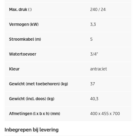
Max. druk ( )
240 / 24
Vermogen (kW)
3,3
Stroomkabel (m)
5
Watertoevoer
3/4″
Kleur
antraciet
Gewicht (met toebehoren) (kg)
37
Gewicht (incl. doos) (kg)
40,3
Afmetingen (l x b x h) (mm)
400 x 455 x 700
Inbegrepen bij levering