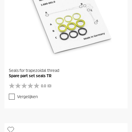
Seals for trapezoidal thread
Spare part set seals TR
0.0
(0)
0
.
Vergelijken
0
v
a
n
d
e
5