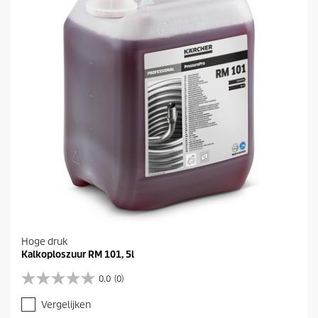
r
r
e
n
.
Hoge druk
Kalkoploszuur RM 101, 5l
0.0
(0)
0
.
Vergelijken
0