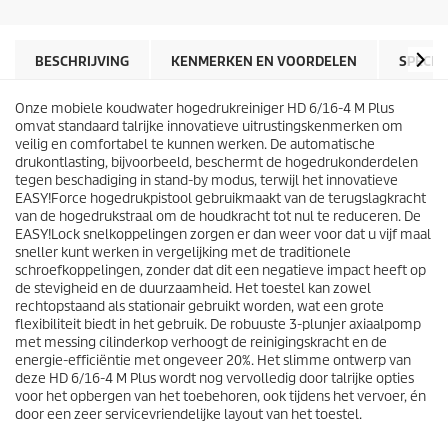
s
c
t
t
e
p
r
r
BESCHRIJVING
KENMERKEN EN VOORDELEN
SPECIF
r
i
e
j
n
Onze mobiele koudwater hogedrukreiniger HD 6/16-4 M Plus
s
.
omvat standaard talrijke innovatieve uitrustingskenmerken om
veilig en comfortabel te kunnen werken. De automatische
drukontlasting, bijvoorbeeld, beschermt de hogedrukonderdelen
tegen beschadiging in stand-by modus, terwijl het innovatieve
EASY!Force
hogedrukpistool gebruikmaakt van de terugslagkracht
van de hogedrukstraal om de houdkracht tot nul te reduceren. De
EASY!Lock
snelkoppelingen zorgen er dan weer voor dat u vijf maal
sneller kunt werken in vergelijking met de traditionele
schroefkoppelingen, zonder dat dit een negatieve impact heeft op
de stevigheid en de duurzaamheid. Het toestel kan zowel
rechtopstaand als stationair gebruikt worden, wat een grote
flexibiliteit biedt in het gebruik. De robuuste 3-plunjer axiaalpomp
met messing cilinderkop verhoogt de reinigingskracht en de
energie-efficiëntie met ongeveer 20%. Het slimme ontwerp van
deze HD 6/16-4 M Plus wordt nog vervolledig door talrijke opties
voor het opbergen van het toebehoren, ook tijdens het vervoer, én
door een zeer servicevriendelijke layout van het toestel.