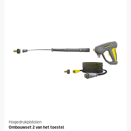
t
t
e
p
r
r
r
i
e
j
n
s
.
Hogedrukpistolen
Ombouwset 2 van het toestel