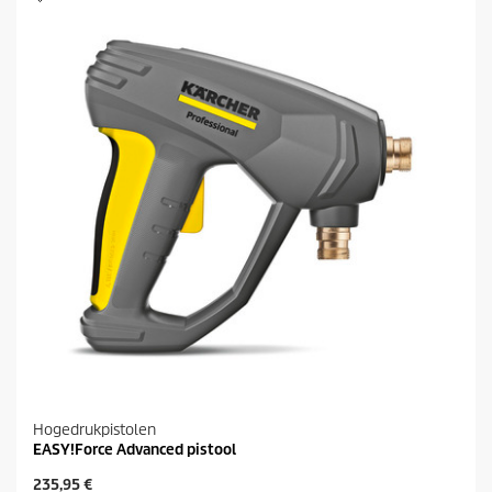
s
t
e
r
r
e
n
.
Hogedrukpistolen
EASY!Force Advanced pistool
H
235,95 €