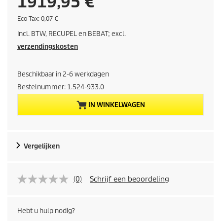
H
1919,95 €
u
E
Eco Tax: 0,07 €
c
Incl. BTW, RECUPEL en BEBAT; excl.
o
i
t
verzendingskosten
a
d
x
Beschikbaar in 2-6 werkdagen
i
Bestelnummer:
1.524-933.0
g
IN WINKELWAGEN
e
p
Vergelijken
r
o
(0)
Schrijf een beoordeling
d
Hebt u hulp nodig?