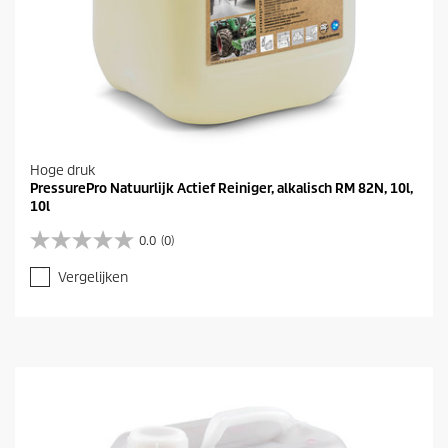
Hoge druk
PressurePro Natuurlijk Actief Reiniger, alkalisch RM 82N, 10l,
10l
0.0
(0)
0
.
Vergelijken
0
v
a
n
d
e
5
s
t
e