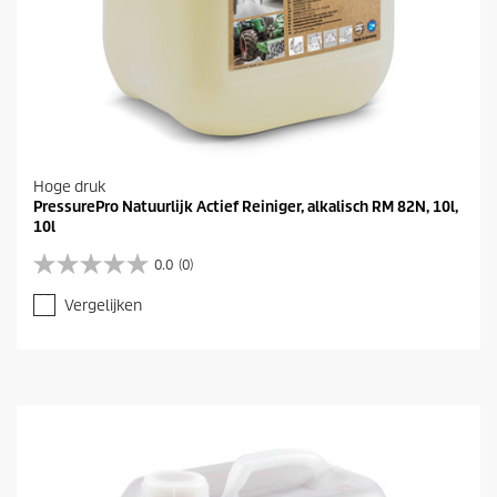
Hoge druk
PressurePro Natuurlijk Actief Reiniger, alkalisch RM 82N, 10l,
10l
0.0
(0)
0
.
Vergelijken
0
v
a
n
d
e
5
s
t
e