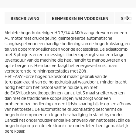
s
c
t
t
e
p
r
r
BESCHRIJVING
KENMERKEN EN VOORDELEN
SPECIF
r
i
e
j
n
Mobiele hogedrukreiniger HD 7/14-4 MXA aangedreven door een
s
.
AC motor met drukregeling, geïntegreerde automatische
slanghaspel voor een handige bediening van de hogedrukslang, en
tal van opbergmogelijkheden voor de accessoires. De axiaalpomp
met 3 plunjers en een messing cilinderkop zorgt voor een lange
levensduur van de machine die heel handig te manoeuvreren en
op te bergen is. Hierdoor verlaagt het energieverbruik, maar
verbeteren de reinigingsprestaties met 20%.
Het
EASY!Force
hogedrukpistool maakt gebruik van de
terugslagkracht van de hogedrukstraal waardoor u minder kracht
nodig hebt om het pistool vast te houden, en met
de
EASY!Lock
snelkoppelingen kunt u tot 5 maal sneller werken
dan met de traditionele koppelingen, wat zorgt voor een
probleemloze bediening en een tijdsbesparing bij de op- en afbouw
van het toestel. De automatische drukontlasting beschermt de
hogedrukcomponenten tegen beschadiging in stand-by modus.
Dankzij het onderhoudsvriendelijke ontwerp van het toestel zijn de
hogedrukpomp en de elektronische onderdelen heel gemakkelijk
bereikbaar.