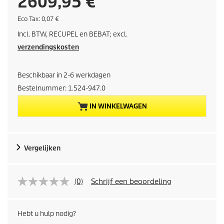
H
2609,95 €
u
E
Eco Tax: 0,07 €
c
Incl. BTW, RECUPEL en BEBAT; excl.
o
i
t
verzendingskosten
a
d
x
Beschikbaar in 2-6 werkdagen
i
Bestelnummer:
1.524-947.0
g
IN WINKELWAGEN
e
p
Vergelijken
r
o
(0)
Schrijf een beoordeling
d
Hebt u hulp nodig?