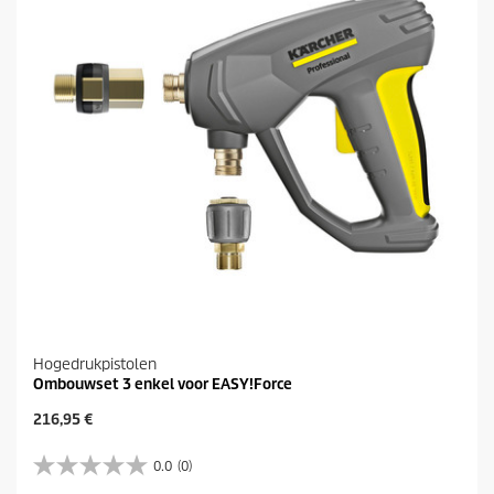
j
n
s
.
Hogedrukpistolen
Ombouwset 3 enkel voor EASY!Force
H
216,95 €
u
i
0.0
(0)
0
d