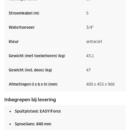
Stroomkabel (m)
5
Watertoevoer
3/4″
Kleur
antraciet
Gewicht (met toebehoren) (kg)
43,1
Gewicht (incl. doos) (kg)
47
Afmetingen (l x b x h) (mm)
400 x 455 x 966
Inbegrepen bij levering
Spuitpistool:
EASY!Force
Sproeilans: 840 mm