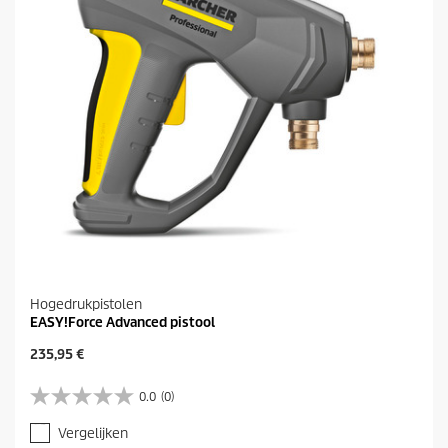
e
n
.
Hogedrukpistolen
EASY!Force Advanced pistool
H
235,95 €
u
i
0.0
(0)
0
d
.
i
Vergelijken
0
g