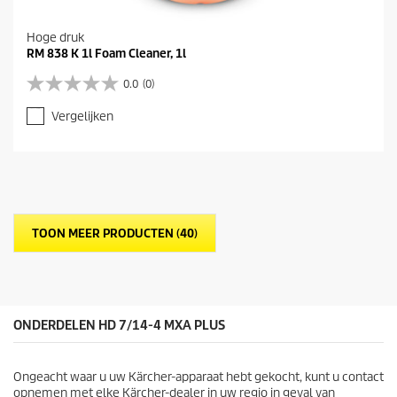
Hoge druk
RM 838 K 1l Foam Cleaner, 1l
0.0
(0)
0
.
Vergelijken
0
v
a
n
d
e
5
TOON MEER PRODUCTEN (40)
s
t
e
r
r
e
ONDERDELEN HD 7/14-4 MXA PLUS
n
.
Ongeacht waar u uw Kärcher-apparaat hebt gekocht, kunt u contact
opnemen met elke Kärcher-dealer in uw regio in geval van