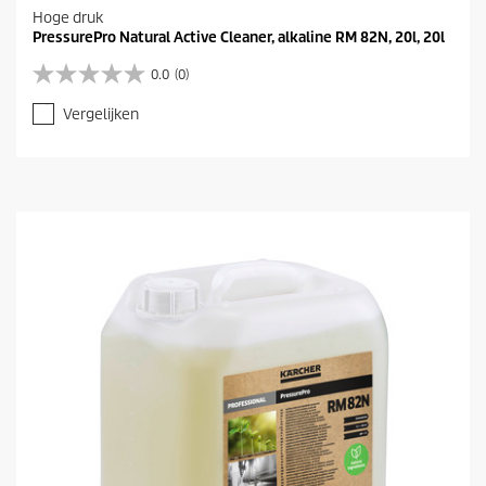
Hoge druk
PressurePro Natural Active Cleaner, alkaline RM 82N, 20l, 20l
0.0
(0)
0
.
Vergelijken
0
v
a
n
d
e
5
s
t
e
r
r
e
n
.