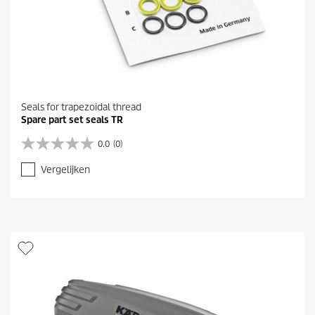
Seals for trapezoidal thread
Spare part set seals TR
0.0
(0)
0
.
Vergelijken
0
v
a
n
d
e
5
s
t
e
r
r