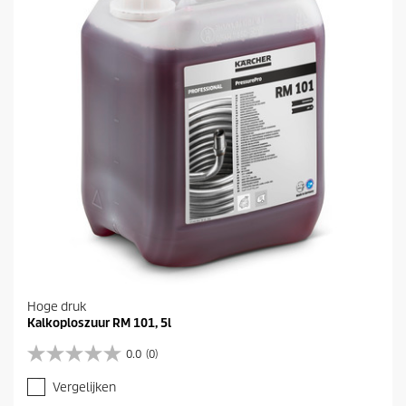
r
r
e
n
.
Hoge druk
Kalkoploszuur RM 101, 5l
0.0
(0)
0
.
Vergelijken
0