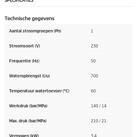
SPECIFICATIES
Technische gegevens
Aantal stroomgroepen (Ph)
1
Stroomsoort (V)
230
Frequentie (
Hz
)
50
Wateropbrengst (l/u)
700
Temperatuur watertoevoer (°C)
60
Werkdruk (bar/MPa)
140 / 14
Max. druk (bar/MPa)
210 / 21
Vermogen (kW)
3,4