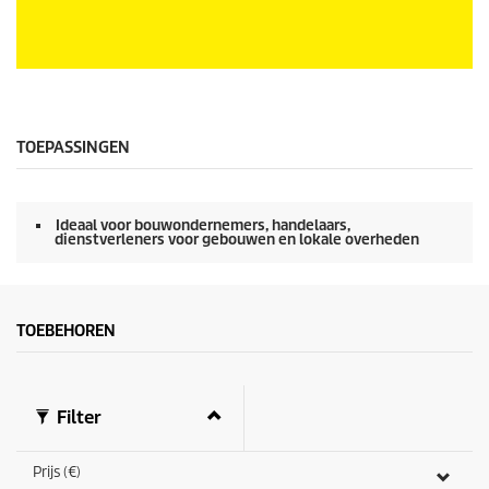
0
s
e
c
o
TOEPASSINGEN
n
d
e
n
Ideaal voor bouwondernemers, handelaars,
v
dienstverleners voor gebouwen en lokale overheden
a
n
0
s
e
TOEBEHOREN
c
o
n
d
e
Filter
n
Prijs (€)