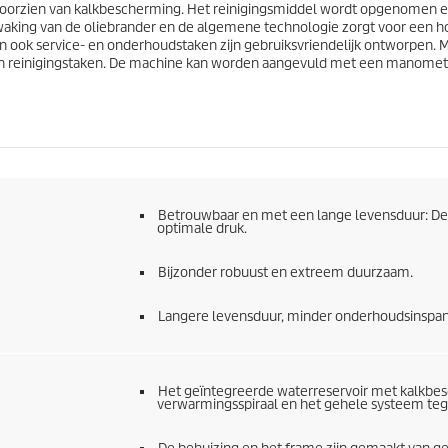
 voorzien van kalkbescherming. Het reinigingsmiddel wordt opgenomen e
waking van de oliebrander en de algemene technologie zorgt voor een hog
 ook service- en onderhoudstaken zijn gebruiksvriendelijk ontworpen. M
an reinigingstaken. De machine kan worden aangevuld met een manomete
Betrouwbaar en met een lange levensduur: De
optimale druk.
Bijzonder robuust en extreem duurzaam.
Langere levensduur, minder onderhoudsinspanni
Het geïntegreerde waterreservoir met kalkbe
verwarmingsspiraal en het gehele systeem teg