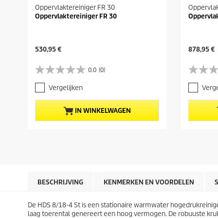
Oppervlaktereiniger FR 30
Oppervlak
Oppervlaktereiniger FR 30
Oppervla
H
H
530,95 €
878,95 €
u
u
i
i
0.0
(0)
0
0
d
d
.
.
i
i
Vergelijken
Verge
0
0
g
g
v
v
e
e
a
a
p
p
IN WINKELWAGEN
n
n
r
r
d
d
o
o
e
e
d
d
5
5
u
u
s
s
c
c
t
t
t
t
e
e
p
p
r
r
r
r
BESCHRIJVING
KENMERKEN EN VOORDELEN
r
r
i
i
e
e
j
j
n
n
De HDS 8/18-4 St is een stationaire warmwater hogedrukreinig
s
s
.
.
laag toerental genereert een hoog vermogen. De robuuste kru