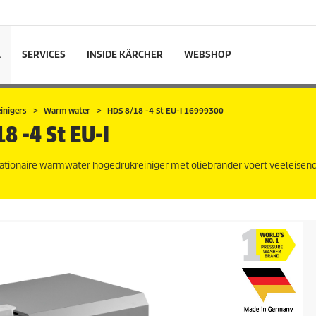
L
SERVICES
INSIDE KÄRCHER
WEBSHOP
inigers
Warm water
HDS 8/18 -4 St EU-I 16999300
8 -4 St EU-I
tationaire warmwater hogedrukreiniger met oliebrander voert veeleisen