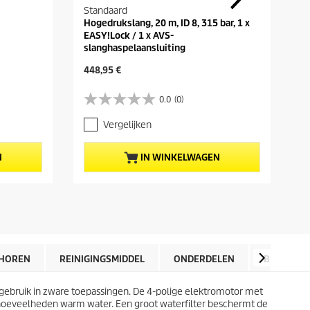
Standaard
Hogedrukslang, 20 m, ID 8, 315 bar, 1 x
EASY!Lock / 1 x AVS-
slanghaspelaansluiting
H
448,95 €
u
i
0.0
(0)
0
d
.
i
Vergelijken
0
g
v
e
a
p
N
IN WINKELWAGEN
n
r
d
o
e
d
5
u
s
c
t
t
e
p
r
r
HOREN
REINIGINGSMIDDEL
ONDERDELEN
BEOORDE
r
i
e
j
n
gebruik in zware toepassingen. De 4-polige elektromotor met
s
.
hoeveelheden warm water. Een groot waterfilter beschermt de