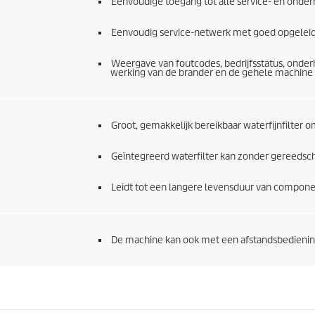
Eenvoudige toegang tot alle service- en ond
Eenvoudig service-netwerk met goed opgeleide
Weergave van foutcodes, bedrijfsstatus, onde
werking van de brander en de gehele machine 
Groot, gemakkelijk bereikbaar waterfijnfilter 
Geïntegreerd waterfilter kan zonder gereedsc
Leidt tot een langere levensduur van compon
De machine kan ook met een afstandsbedieni