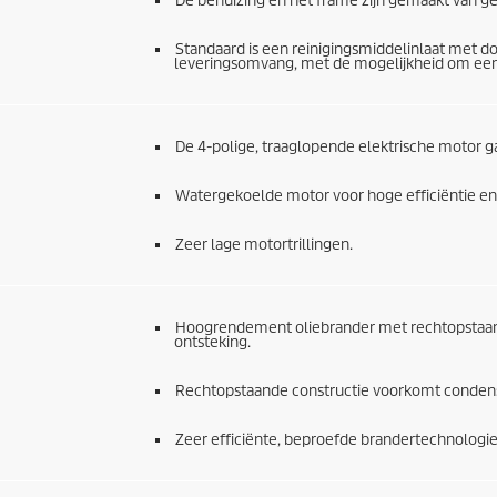
De behuizing en het frame zijn gemaakt van g
Standaard is een reinigingsmiddelinlaat met do
leveringsomvang, met de mogelijkheid om een 
De 4-polige, traaglopende elektrische motor g
Watergekoelde motor voor hoge efficiëntie e
Zeer lage motortrillingen.
Hoogrendement oliebrander met rechtopstaand
ontsteking.
Rechtopstaande constructie voorkomt condensa
Zeer efficiënte, beproefde brandertechnologi