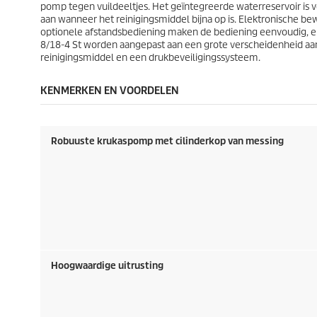
pomp tegen vuildeeltjes. Het geïntegreerde waterreservoir is
aan wanneer het reinigingsmiddel bijna op is. Elektronische be
optionele afstandsbediening maken de bediening eenvoudig, en
8/18-4 St worden aangepast aan een grote verscheidenheid a
reinigingsmiddel en een drukbeveiligingssysteem.
KENMERKEN EN VOORDELEN
Robuuste krukaspomp met cilinderkop van messing
Hoogwaardige uitrusting