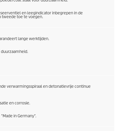
epoedercoat staal voor duurzaamheid.
seerventiel en leegindicator inbegrepen in de
​​tweede toe te voegen.
arandeert lange werktijden.
n duurzaamheid.
e verwarmingsspiraal en detonatievrije continue
tie en corrosie.
e "Made in Germany".