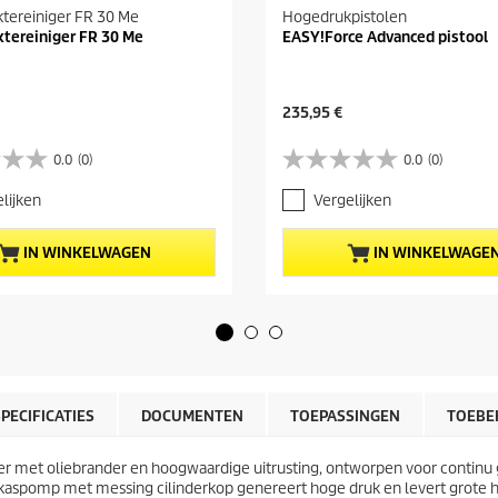
tereiniger FR 30 Me
Hogedrukpistolen
ktereiniger FR 30 Me
EASY!Force Advanced pistool
H
235,95 €
u
i
0.0
(0)
0.0
(0)
0
d
.
i
lijken
Vergelijken
0
g
v
e
a
p
IN WINKELWAGEN
IN WINKELWAGE
n
r
d
o
e
d
5
u
s
c
t
t
e
p
r
r
SPECIFICATIES
DOCUMENTEN
TOEPASSINGEN
TOEBE
r
i
e
j
n
er met oliebrander en hoogwaardige uitrusting, ontworpen voor continu 
s
.
kaspomp met messing cilinderkop genereert hoge druk en levert grote 