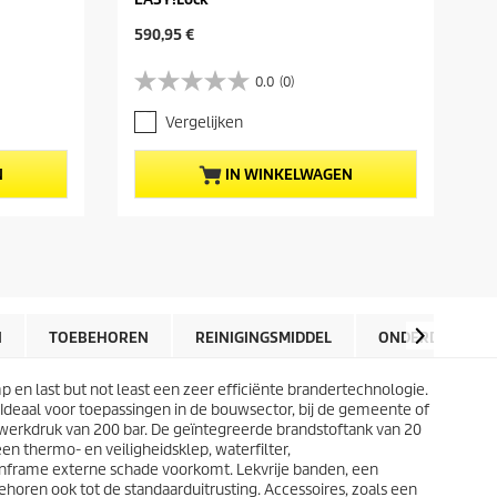
H
1
H
u
590,95 €
u
i
0
i
d
0.0
(0)
0
.
d
i
.
0
i
g
Vergelijken
0
v
g
e
v
a
e
p
a
n
p
r
N
IN WINKELWAGEN
n
d
r
o
d
e
o
d
e
5
d
u
5
s
u
c
s
t
c
t
t
e
t
p
e
r
p
r
r
r
r
i
N
TOEBEHOREN
REINIGINGSMIDDEL
ONDERDELEN
r
e
i
j
e
n
j
s
n
.
n last but not least een zeer efficiënte brandertechnologie.
s
.
 Ideaal voor toepassingen in de bouwsector, bij de gemeente of
werkdruk van 200 bar. De geïntegreerde brandstoftank van 20
n thermo- en veiligheidsklep, waterfilter,
enframe externe schade voorkomt. Lekvrije banden, een
ren ook tot de standaarduitrusting. Accessoires, zoals een