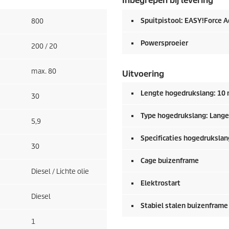
Inbegrepen bij levering
Spuitpistool:
EASY!Force
A
800
Powersproeier
200 / 20
max. 80
Uitvoering
Lengte hogedrukslang: 10
30
Type hogedrukslang: Lange
5,9
Specificaties hogedrukslang
30
Cage buizenframe
Diesel / Lichte olie
Elektrostart
Diesel
Stabiel stalen buizenframe
1