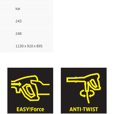
kar
243
248
1130 x 910 x 895