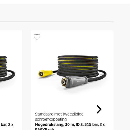
Standaard met tweezijdige
e
schroefkoppeling
e
bar, 2 x
Hogedrukslang, 30 m, ID 8, 315 bar, 2 x
EASY!Lock