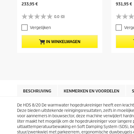
H
H
233,95 €
931,95 €
u
u
i
i
0.0
(0)
0
0
d
d
.
.
i
i
Vergelijken
Verge
0
0
g
g
v
v
e
e
a
a
p
p
IN WINKELWAGEN
n
n
r
r
d
d
o
o
e
e
d
d
5
5
u
u
s
s
c
c
t
t
t
t
e
e
p
p
r
r
r
r
r
r
i
i
BESCHRIJVING
KENMERKEN EN VOORDELEN
e
e
j
j
n
n
s
s
.
.
De HDS 8/20 De warmwater hogedrukreiniger heeft een krachtig
Deze bieden uitstekende reinigingsresultaten, zelfs in moeili
voor aannemers in bouwsector, deze machine verwijdert hardne
liter maakt het mogelijk om de hogedrukreiniger voor langere p
uitlaattemperatuurbewaking en Soft Damping System (SDS), be
stuur/zwenkwiel met parkeerrem, ergonomische duwbeugels en 