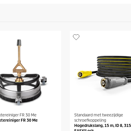
tereiniger FR 30 Me
Standaard met tweezijdige
ktereiniger FR 30 Me
schroefkoppeling
Hogedrukslang, 15 m, ID 8, 315 
EASY!Lock