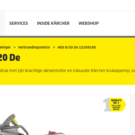
L
SERVICES
INSIDE KÄRCHER
WEBSHOP
iniger
Verbrandingsmotor
HDS 8/20 De 12109100
20 De
uk met zijn krachtige dieselmotor en robuuste Kärcher krukaspomp, zel