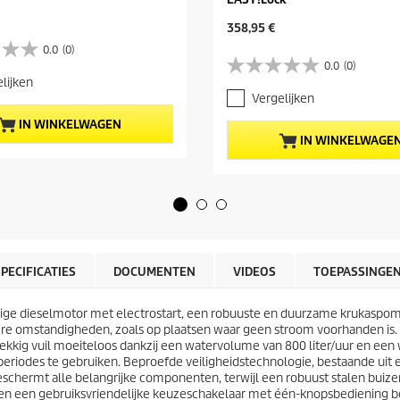
H
358,95 €
u
0.0
(0)
i
0.0
(0)
0
d
lijken
.
i
Vergelijken
0
g
v
e
IN WINKELWAGEN
a
p
IN WINKELWAGE
n
r
d
o
e
d
5
u
s
c
t
t
e
p
r
r
SPECIFICATIES
DOCUMENTEN
VIDEOS
TOEPASSINGE
r
i
e
j
n
e dieselmotor met electrostart, een robuuste en duurzame krukaspomp e
s
.
jkere omstandigheden, zoals op plaatsen waar geen stroom voorhanden is.
kkig vuil moeiteloos dankzij een watervolume van 800 liter/uur en een 
eriodes te gebruiken. Beproefde veiligheidstechnologie, bestaande uit ee
schermt alle belangrijke componenten, terwijl een robuust stalen buiz
een gebruiksvriendelijke keuzeschakelaar met één-knopsbediening beho