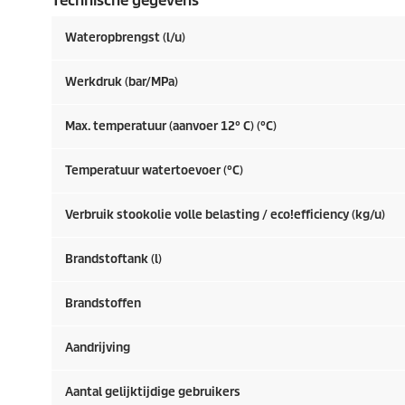
Technische gegevens
Wateropbrengst (l/u)
Werkdruk (bar/MPa)
Max. temperatuur (aanvoer 12° C) (°C)
Temperatuur watertoevoer (°C)
Verbruik stookolie volle belasting /
eco!efficiency
(kg/u)
Brandstoftank (l)
Brandstoffen
Aandrijving
Aantal gelijktijdige gebruikers