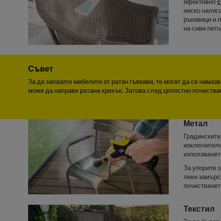
ефективно
с
ниско наляг
ръкавици и п
на сиви петн
Съвет
За да запазите мебелите от ратан гъвкави, те могат да се намаз
може да направи ратана крехък. Затова след цялостно почиства
Метал
Градинските
изключителн
използванет
За упорити 
леки замърс
почистванет
Текстил