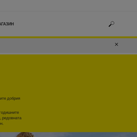
АГАЗИН
ките добрия
огодишните
, редовната
н.