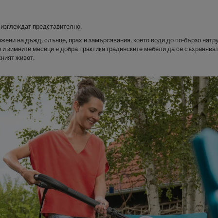
а изглеждат представително.
ожени на дъжд, слънце, прах и замърсявания, което води до по-бързо натр
 и зимните месеци е добра практика градинските мебели да се съхраняват
хният живот.