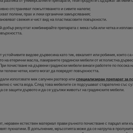
За разлика от универсалните препарати, тези продукти съдържат активни с
ивно отстраняват пожълтяването и сивите налепи;
хват полени, прах и леки органични замърсявания;
ановяват свежия и чист вид на пластмасовите повърхности.
й-добър резултат комбинирайте препарата с мека гъба или четка и изплакн
овърхността.
от устойчивите видове дървесина като тик, евкалипт или робиния, които с
о на етерични масла, лакираните градински мебели от иглолистна дървеси
При почистване на дървени градински мебели винаги работете по посока н
и телени четки, които могат да повредят повърхността.
дали използвате мек сапунен разтвор или
специализиран препарат за п
билно с чиста вода. След това мебелите се подсушават старателно със с
 да се защити дървото и да се удължи животът на градинските мебели.
т, неравен естествен материал прави ръчното почистване с парцал или кър
оявят пукнатини. В допълнение, мръсотията може да се натрупа в пролукит