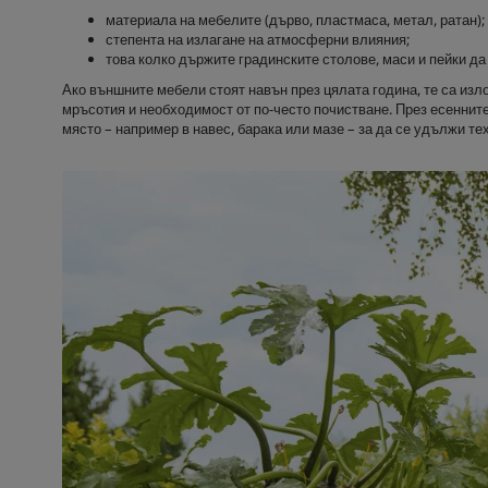
материала на мебелите (дърво, пластмаса, метал, ратан);
степента на излагане на атмосферни влияния;
това колко държите градинските столове, маси и пейки д
Ако външните мебели стоят навън през цялата година, те са изл
мръсотия и необходимост от по-често почистване. През есенните
място – например в навес, барака или мазе – за да се удължи те