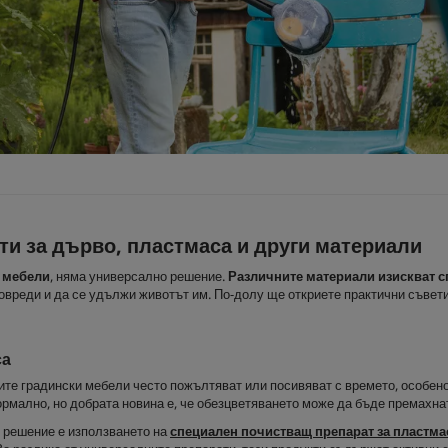
ти за дърво, пластмаса и други материали
и мебели
, няма универсално решение.
Различните материали изискват 
овреди и да се удължи животът им. По-долу ще откриете практични съвет
са
те градински мебели често пожълтяват или посивяват с времето, особено 
ормално, но добрата новина е, че обезцветяването може да бъде премахна
 решение е използването на
специален почистващ препарат за пластма