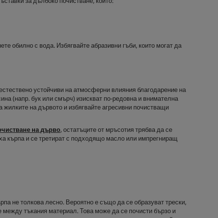
ъставки за дълбоко почистване, които:
ете обилно с вода. Избягвайте абразивни гъби, които могат да
а естествено устойчиви на атмосферни влияния благодарение на
на (напр. бук или смърч) изискват по-редовна и внимателна
а жилките на дървото и избягвайте агресивни почистващи
очистване на дърво
, остатъците от мръсотия трябва да се
уха кърпа и се третират с подходящо масло или импрегниращ
па не толкова лесно. Вероятно е също да се образуват трески,
е между тъкания материал. Това може да се почисти бързо и