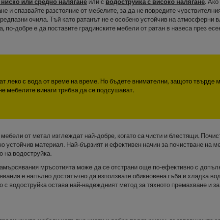
 ниско или средно налягане
или с
водоструйка с високо налягане
. Ако
ане и спазвайте разстояние от мебелите, за да не повредите чувствителн
редпазни очила. Тъй като ратанът не е особено устойчив на атмосферни вл
а, по-добре е да поставите градинските мебели от ратан в навеса през есе
ват леко с вода от време на време. Но бъдете внимателни, защото твърде 
не мебелите винаги трябва да се подсушават.
 мебели от метал изглеждат най-добре, когато са чисти и блестящи. Почис
о устойчив материал. Най-бързият и ефективен начин за почистване на ме
о на водоструйка.
замърсявания мръсотията може да се отстрани още по-ефективно с допълни
явания е напълно достатъчно да използвате обикновена гъба и хладка вод
о с водоструйка остава най-надеждният метод за тяхното премахване и з