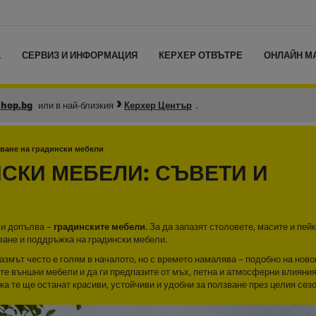
L
СЕРВИЗ И ИНФОРМАЦИЯ
КЕРХЕР ОТВЪТРЕ
ОНЛАЙН М
shop.bg
или в най-близкия
Керхер Център
.
ване на градински мебели
СКИ МЕБЕЛИ: СЪВЕТИ И
ги допълва –
градинските мебели
. За да запазят столовете, масите и пей
ване и поддръжка на градински мебели.
иазмът често е голям в началото, но с времето намалява – подобно на нов
те външни мебели и да ги предпазите от мъх, петна и атмосферни влияния
а те ще останат красиви, устойчиви и удобни за ползване през целия сезо