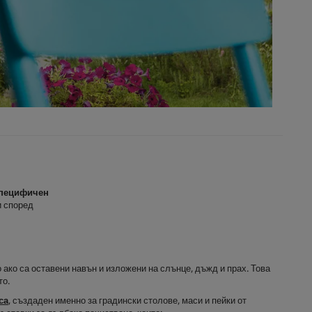
специфичен
и според
ако са оставени навън и изложени на слънце, дъжд и прах. Това
то.
са
, създаден именно за градински столове, маси и пейки от