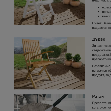
пластмаса. 
ефект
према
възст
Съвет: За на
надраскат п
Дърво
За разлика 
съдържаниет
поддръжка. 
препарати ил
Независимо 
изплакнат о
продукт, за
Ратан
Преплетения
когато се п