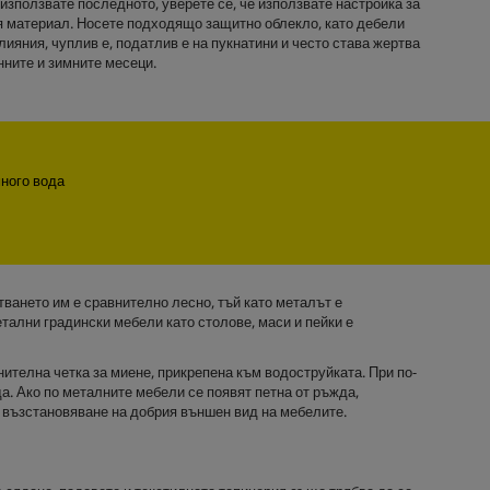
 използвате последното, уверете се, че използвате настройка за
ия материал. Носете подходящо защитно облекло, като дебели
ияния, чуплив е, податлив е на пукнатини и често става жертва
нните и зимните месеци.
много вода
тването им е сравнително лесно, тъй като металът е
тални градински мебели като столове, маси и пейки е
телна четка за миене, прикрепена към водоструйката. При по-
а. Ако по металните мебели се появят петна от ръжда,
а възстановяване на добрия външен вид на мебелите.