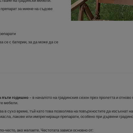
стване на градински мебели:
и препарат за миене на съдове
препарати
а се с батерии, за да може да се
а пъти годишно
– в началото на градинския сезон през пролетта и отново 
те мебели.
а в сухо време, тъй като това позволява на повърхностите да изсъхнат н
 масла, лакове или импрегниращи препарати, особено при дървени градин
о-често, ако желаете. Честотата зависи основно от: