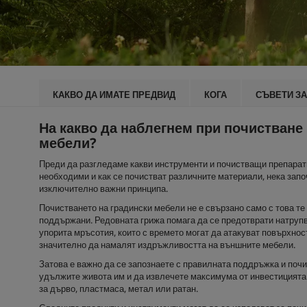
КАКВО ДА ИМАТЕ ПРЕДВИД
КОГА
СЪВЕТИ ЗА
На какво да наблегнем при почистване
мебели?
Преди да разгледаме какви инструменти и почистващи препарат
необходими и как се почистват различните материали, нека запо
изключително важни принципа.
Почистването на градински мебели не е свързано само с това те
поддържани. Редовната грижа помага да се предотврати натрупв
упорита мръсотия, които с времето могат да атакуват повърхнос
значително да намалят издръжливостта на външните мебели.
Затова е важно да се запознаете с правилната поддръжка и почи
удължите живота им и да извлечете максимума от инвестицията
за дърво, пластмаса, метал или ратан.