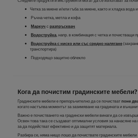
Следните продукти и инструменти могат да се използват за почи
Четка за миене и/или гъба за миене, както и хладка вода 
Ръчна четка, метла и кофа
Маркуч
с
разпръсквач
Водоструйка
, напр. в комбинация с четка и почистващи 
Водоструйка с ниско или със средно налягане
(захранв
транспортира)
Подходящо защитно облекло
Кога да почистим градинските мебели?
Градинските мебели е препоръчително да се почистват
поне дв
когато настъпва моментът за зазимяване на градината и външни
Важно е почистването на градински мебели винаги да се извършв
Освен това така се създават оптимални условия за нанасяне на
за да подействат ефективно и да защитят материала.
Разбира се, няма нищо лошо да почиствате градинските мебели п