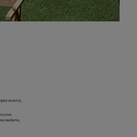
през есента,
апълно.
ски мебели,