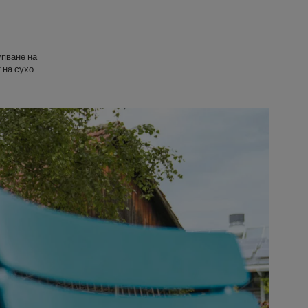
упване на
 на сухо