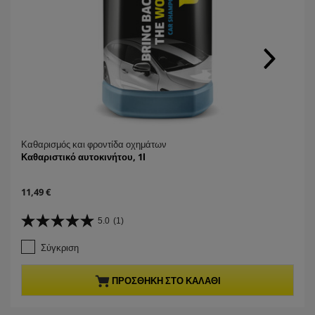
Καθαρισμός και φροντίδα οχημάτων
Καθαριστικό αυτοκινήτου, 1l
C
11,49 €
u
r
5.0
(1)
5
r
.
e
Σύγκριση
0
n
α
t
π
p
ΠΡΟΣΘΉΚΗ ΣΤΟ ΚΑΛΆΘΙ
ό
r
5
o