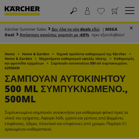
Kärcher Summer Sales:
Δες όλα τα νέα deals εδώ
|
MEGA
Καλάθι
Αγαπημένα
Deal
:
Απόκτησε σκούπες ρομπότ με -60%
πριν εξαντληθούν!
Home
Home & Garden
Χημικά προϊόντα καθαρισμού της Kärcher
Home & Garden
Μηχανήματα καθαρισμού υψηλής πίεσης
Καθαρισμός
και φροντίδα οχημάτων
Σαμπουάν αυτοκινήτου 500 ml συμπυκνωμένο.
62958430
ΣΑΜΠΟΥΆΝ ΑΥΤΟΚΙΝΉΤΟΥ
500 ML ΣΥΜΠΥΚΝΩΜΈΝΟ.,
500ML
Συμπυκνωμένο σαμπουάν αυτοκινήτου για καθαρισμό φιλικό προς τα
υλικά του οχήματος. Αφαιρεί λάδι, γράσο και ρύπους από βαμμένες
επιφάνειες, τζάμια, πλαστικά και επιφάνειες από χρώμιο. Παράγει 5 l
αραιωμένου καθαριστικού.