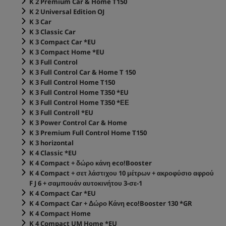
K 2 Premium Car & Home T150
K 2 Universal Edition OJ
K 3 Car
K 3 Classic Car
K 3 Compact Car *EU
K 3 Compact Home *EU
K 3 Full Control
K 3 Full Control Car & Home T 150
K 3 Full Control Home T150
K 3 Full Control Home T350 *EU
K 3 Full Control Home T350 *ΕΕ
K 3 Full Controll *EU
K 3 Power Control Car & Home
K 3 Premium Full Control Home T150
K 3 horizontal
K 4 Classic *EU
K 4 Compact + δώρο κάνη
eco!Booster
K 4 Compact + σετ λάστιχου 10 μέτρων + ακροφύσιο αφρού
F J 6 + σαμπουάν αυτοκινήτου 3-σε-1
K 4 Compact Car *EU
K 4 Compact Car + Δώρο Κάνη
eco!Booster
130 *GR
K 4 Compact Home
K 4 Compact UM Home *EU