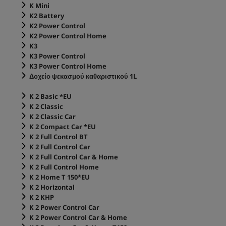
K Mini
K2 Battery
K2 Power Control
K2 Power Control Home
K3
K3 Power Control
K3 Power Control Home
Δοχείο ψεκασμού καθαριστικού 1L
K 2 Basic *EU
K 2 Classic
K 2 Classic Car
K 2 Compact Car *EU
K 2 Full Control BT
K 2 Full Control Car
K 2 Full Control Car & Home
K 2 Full Control Home
K 2 Home T 150*EU
K 2 Horizontal
K 2 KHP
K 2 Power Control Car
K 2 Power Control Car & Home