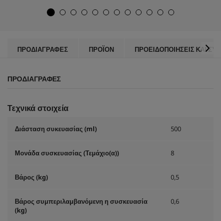
α
d
σ
u
τ
c
έ
t
ρ
p
ι
r
ΠΡΟΔΙΑΓΡΑΦΈΣ
ΠΡΟΪΌΝ
ΠΡΟΕΙΔΟΠΟΙΉΣΕΙΣ ΚΑΙ ΣΥ
α
i
.
c
1
e
ΠΡΟΔΙΑΓΡΑΦΈΣ
κ
ρ
ι
τ
Τεχνικά στοιχεία
ι
κ
Διάσταση συκευασίας (ml)
500
ή
Μονάδα συσκευασίας (Τεμάχιο(
α
))
8
Βάρος (kg)
0,5
Βάρος συμπεριλαμβανόμενη η συσκευασία
0,6
(kg)