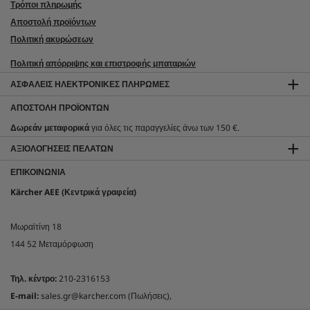
Τρόποι πληρωμής
Αποστολή προϊόντων
Πολιτική ακυρώσεων
Πολιτική απόρριψης και επιστροφής μπαταριών
ΑΣΦΑΛΕΊΣ ΗΛΕΚΤΡΟΝΙΚΈΣ ΠΛΗΡΩΜΈΣ
ΑΠΟΣΤΟΛΉ ΠΡΟΪΌΝΤΩΝ
Δωρεάν μεταφορικά
για όλες τις παραγγελίες άνω των 150 €.
ΑΞΙΟΛΟΓΉΣΕΙΣ ΠΕΛΑΤΏΝ
ΕΠΙΚΟΙΝΩΝΊΑ
Kärcher AEE (Κεντρικά γραφεία)
Μωραϊτίνη 18
144 52 Μεταμόρφωση
Τηλ. κέντρο:
210-2316153
E-mail:
sales.gr@karcher.com (Πωλήσεις),