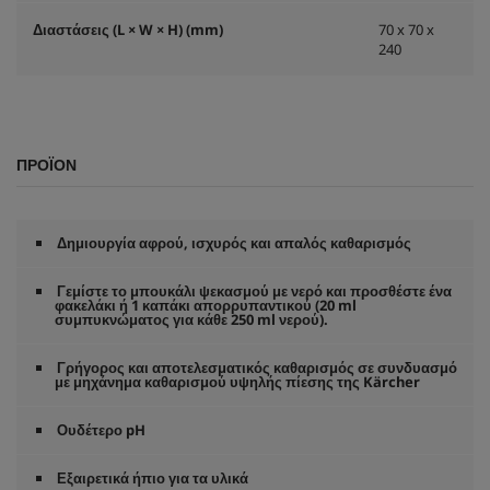
Διαστάσεις (L × W × H) (mm)
70 x 70 x
240
ΠΡΟΪΌΝ
Δημιουργία αφρού, ισχυρός και απαλός καθαρισμός
Γεμίστε το μπουκάλι ψεκασμού με νερό και προσθέστε ένα
φακελάκι ή 1 καπάκι απορρυπαντικού (20 ml
συμπυκνώματος για κάθε 250 ml νερού).
Γρήγορος και αποτελεσματικός καθαρισμός σε συνδυασμό
με μηχάνημα καθαρισμού υψηλής πίεσης της Kärcher
Ουδέτερο pH
Εξαιρετικά ήπιο για τα υλικά