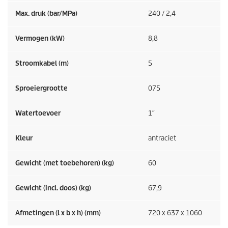
Max. druk (bar/MPa)
240 / 2,4
Vermogen (kW)
8,8
Stroomkabel (m)
5
Sproeiergrootte
075
Watertoevoer
1″
Kleur
antraciet
Gewicht (met toebehoren) (kg)
60
Gewicht (incl. doos) (kg)
67,9
Afmetingen (l x b x h) (mm)
720 x 637 x 1060