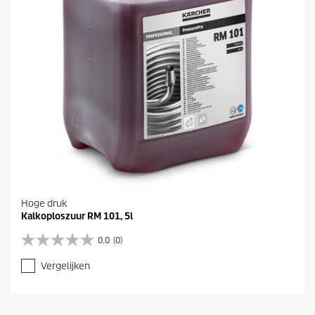
e
n
.
Hoge druk
Kalkoploszuur RM 101, 5l
0.0
(0)
0
.
Vergelijken
0
v
a
n