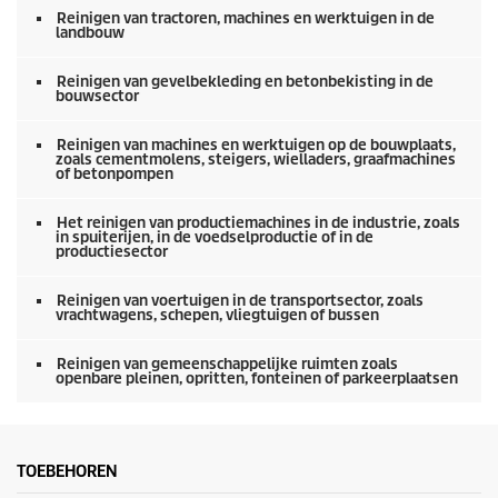
n
Reinigen van tractoren, machines en werktuigen in de
0
landbouw
s
e
Reinigen van gevelbekleding en betonbekisting in de
c
bouwsector
o
n
d
Reinigen van machines en werktuigen op de bouwplaats,
e
zoals cementmolens, steigers, wielladers, graafmachines
n
of betonpompen
Het reinigen van productiemachines in de industrie, zoals
in spuiterijen, in de voedselproductie of in de
productiesector
Reinigen van voertuigen in de transportsector, zoals
vrachtwagens, schepen, vliegtuigen of bussen
Reinigen van gemeenschappelijke ruimten zoals
openbare pleinen, opritten, fonteinen of parkeerplaatsen
TOEBEHOREN