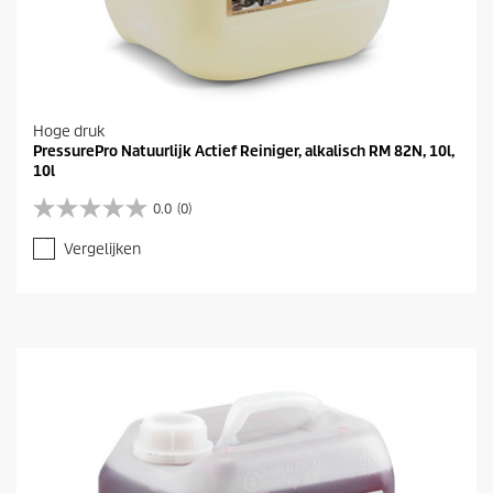
Hoge druk
PressurePro Natuurlijk Actief Reiniger, alkalisch RM 82N, 10l,
10l
0.0
(0)
0
.
Vergelijken
0
v
a
n
d
e
5
s
t
e
r
r