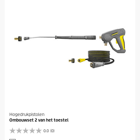
r
r
i
e
j
n
s
.
Hogedrukpistolen
Ombouwset 2 van het toestel
0.0
(0)
0
.