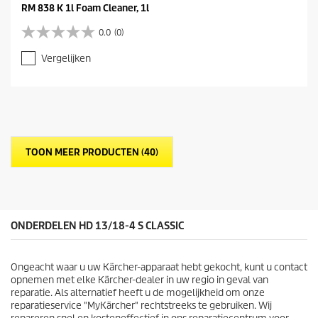
RM 838 K 1l Foam Cleaner, 1l
0.0
(0)
0
.
Vergelijken
0
v
a
n
d
e
5
TOON MEER PRODUCTEN (40)
s
t
e
r
r
e
ONDERDELEN HD 13/18-4 S CLASSIC
n
.
Ongeacht waar u uw Kärcher-apparaat hebt gekocht, kunt u contact
opnemen met elke Kärcher-dealer in uw regio in geval van
reparatie. Als alternatief heeft u de mogelijkheid om onze
reparatieservice "MyKärcher" rechtstreeks te gebruiken. Wij