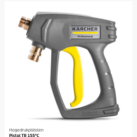
e
5
s
t
e
r
r
e
n
.
Hogedrukpistolen
Pistol TR 155°C