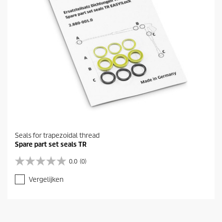
Seals for trapezoidal thread
Spare part set seals TR
0.0
(0)
0
.
Vergelijken
0
v
a
n
d