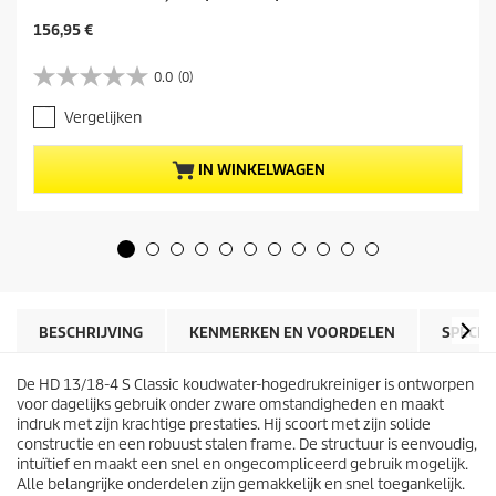
H
156,95 €
u
i
0.0
(0)
0
d
.
i
Vergelijken
0
g
v
e
a
p
IN WINKELWAGEN
n
r
d
o
e
d
5
u
s
c
t
t
e
p
r
r
BESCHRIJVING
KENMERKEN EN VOORDELEN
SPECIF
r
i
e
j
n
De HD 13/18-4 S Classic koudwater-hogedrukreiniger is ontworpen
s
.
voor dagelijks gebruik onder zware omstandigheden en maakt
indruk met zijn krachtige prestaties. Hij scoort met zijn solide
constructie en een robuust stalen frame. De structuur is eenvoudig,
intuïtief en maakt een snel en ongecompliceerd gebruik mogelijk.
Alle belangrijke onderdelen zijn gemakkelijk en snel toegankelijk.