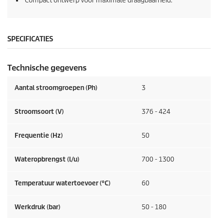
Compact ontwerp voor maximale draagbaarheid.
SPECIFICATIES
Technische gegevens
Aantal stroomgroepen (Ph)
3
Stroomsoort (V)
376 - 424
Frequentie (
Hz
)
50
Wateropbrengst (l/u)
700 - 1300
Temperatuur watertoevoer (°C)
60
Werkdruk (bar)
50 - 180