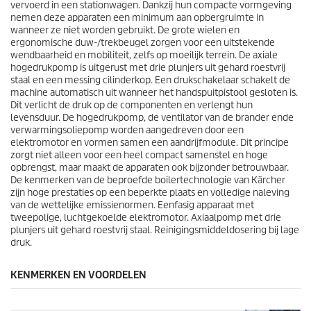
o
vervoerd in een stationwagen. Dankzij hun compacte vormgeving
o
nemen deze apparaten een minimum aan opbergruimte in
r
wanneer ze niet worden gebruikt. De grote wielen en
d
ergonomische duw-/trekbeugel zorgen voor een uitstekende
e
wendbaarheid en mobiliteit, zelfs op moeilijk terrein. De axiale
l
hogedrukpomp is uitgerust met drie plunjers uit gehard roestvrij
i
staal en een messing cilinderkop. Een drukschakelaar schakelt de
n
machine automatisch uit wanneer het handspuitpistool gesloten is.
g
Dit verlicht de druk op de componenten en verlengt hun
e
levensduur. De hogedrukpomp, de ventilator van de brander ende
n
verwarmingsoliepomp worden aangedreven door een
elektromotor en vormen samen een aandrijfmodule. Dit principe
zorgt niet alleen voor een heel compact samenstel en hoge
opbrengst, maar maakt de apparaten ook bijzonder betrouwbaar.
De kenmerken van de beproefde boilertechnologie van Kärcher
zijn hoge prestaties op een beperkte plaats en volledige naleving
van de wettelijke emissienormen. Eenfasig apparaat met
tweepolige, luchtgekoelde elektromotor. Axiaalpomp met drie
plunjers uit gehard roestvrij staal. Reinigingsmiddeldosering bij lage
druk.
KENMERKEN EN VOORDELEN