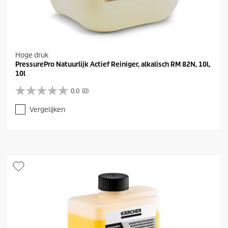
Hoge druk
PressurePro Natuurlijk Actief Reiniger, alkalisch RM 82N, 10l,
10l
0.0
(0)
0
.
Vergelijken
0
v
a
n
d
e
5
s
t
e
r
r
e