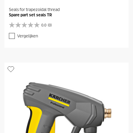
Seals for trapezoidal thread
Spare part set seals TR
0.0
(0)
0
.
Vergelijken
0
v
a
n
d
e
5
s
t
e
r
r
e
n
.