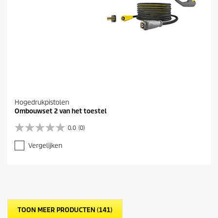
Hogedrukpistolen
Ombouwset 2 van het toestel
0.0
(0)
0
.
Vergelijken
0
v
a
n
d
e
5
TOON MEER PRODUCTEN (141)
s