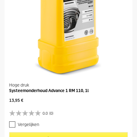
n
.
Hoge druk
Systeemonderhoud Advance 1 RM 110, 1l
H
13,95 €
u
i
0.0
(0)
0
d
.
i
Vergelijken
0
g
v
e