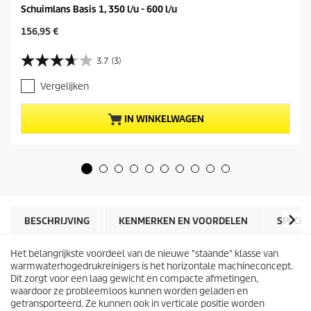
Schuimlans Basis 1, 350 l/u - 600 l/u
H
156,95 €
u
i
3.7
(3)
3
d
.
i
Vergelijken
7
g
v
e
a
p
IN WINKELWAGEN
n
r
d
o
e
d
5
u
s
c
t
t
e
p
r
r
BESCHRIJVING
KENMERKEN EN VOORDELEN
SPECIF
r
i
e
j
n
Het belangrijkste voordeel van de nieuwe "staande" klasse van
s
.
warmwaterhogedrukreinigers is het horizontale machineconcept.
3
Dit zorgt voor een laag gewicht en compacte afmetingen,
b
waardoor ze probleemloos kunnen worden geladen en
e
getransporteerd. Ze kunnen ook in verticale positie worden