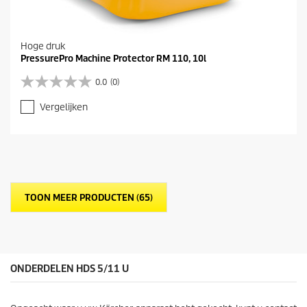
Hoge druk
PressurePro Machine Protector RM 110, 10l
0.0
(0)
0
.
Vergelijken
0
v
a
n
d
e
5
TOON MEER PRODUCTEN (65)
s
t
e
r
r
e
ONDERDELEN HDS 5/11 U
n
.