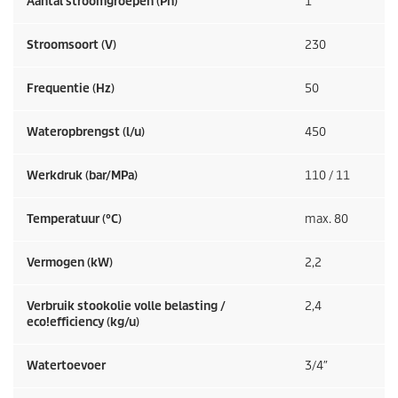
Aantal stroomgroepen (Ph)
1
Stroomsoort (V)
230
Frequentie (
Hz
)
50
Wateropbrengst (l/u)
450
Werkdruk (bar/MPa)
110 / 11
Temperatuur (°C)
max. 80
Vermogen (kW)
2,2
Verbruik stookolie volle belasting /
2,4
eco!efficiency
(kg/u)
Watertoevoer
3/4″