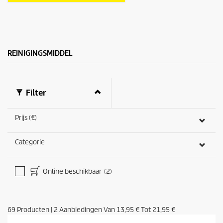
t
e
r
r
e
n
REINIGINGSMIDDEL
.
Filter
Prijs (€)
Categorie
Online beschikbaar
(2)
69
Producten
|
2
Aanbiedingen Van
13,95 €
Tot
21,95 €