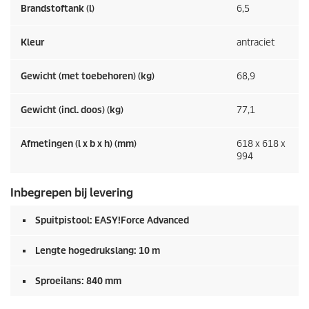
Brandstoftank (l)
6,5
Kleur
antraciet
Gewicht (met toebehoren) (kg)
68,9
Gewicht (incl. doos) (kg)
77,1
Afmetingen (l x b x h) (mm)
618 x 618 x
994
Inbegrepen bij levering
Spuitpistool:
EASY!Force
Advanced
Lengte hogedrukslang: 10 m
Sproeilans: 840 mm