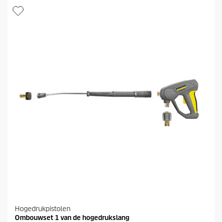
c
t
t
e
p
r
r
r
i
e
j
n
s
.
Hogedrukpistolen
Ombouwset 1 van de hogedrukslang