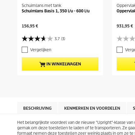
Schuimlans met tank
Oppervlak
Schuimlans Basis 1, 350 l/u - 600 l/u
Oppervla
H
H
156,95 €
931,95 €
u
u
i
i
3.7
(3)
3
0
d
d
.
.
i
i
Vergelijken
Verge
7
0
g
g
v
v
e
e
a
a
p
p
IN WINKELWAGEN
n
n
r
r
d
d
o
o
e
e
d
d
5
5
u
u
s
s
c
c
t
t
t
t
e
e
p
p
r
r
r
r
BESCHRIJVING
KENMERKEN EN VOORDELEN
r
r
i
i
e
e
j
j
n
n
Het belangrijkste voordeel van de nieuwe "Upright"-klasse van
s
s
.
.
gemak om deze toestellen te laden of te transporteren. Ze gaan
3
formaat nemen deze toestellen zeer weinig plaats in om ze te