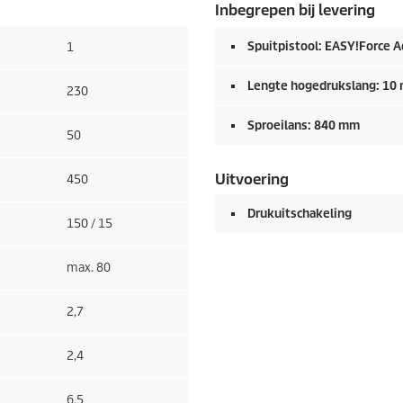
Inbegrepen bij levering
Spuitpistool:
EASY!Force
A
1
Lengte hogedrukslang: 10
230
Sproeilans: 840 mm
50
Uitvoering
450
Drukuitschakeling
150 / 15
max. 80
2,7
2,4
6,5