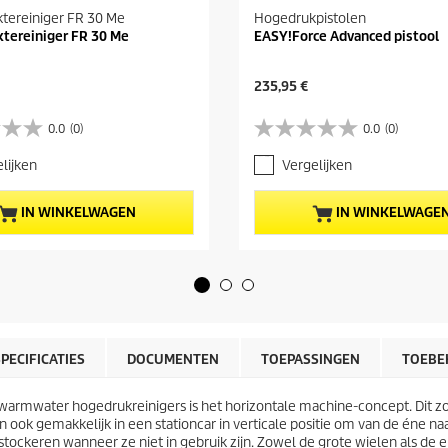
tereiniger FR 30 Me
Hogedrukpistolen
ktereiniger FR 30 Me
EASY!Force Advanced pistool
H
235,95 €
u
i
0.0
(0)
0.0
(0)
0
d
.
i
lijken
Vergelijken
0
g
v
e
a
p
IN WINKELWAGEN
IN WINKELWAGE
n
r
d
o
e
d
5
u
s
c
t
t
e
p
r
r
SPECIFICATIES
DOCUMENTEN
TOEPASSINGEN
TOEBE
r
i
e
j
n
 warmwater hogedrukreinigers is het horizontale machine-concept. Dit z
s
.
 ook gemakkelijk in een stationcar in verticale positie om van de éne na
 stockeren wanneer ze niet in gebruik zijn. Zowel de grote wielen als