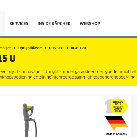
L
SERVICES
INSIDE KÄRCHER
WEBSHOP
iniger
Uprightklasse
HDS 5/15 U 10649120
15 U
ve prijs. Dit innovatief "Upright"-model garandeert een goede mobilitei
éénknopsbediening en zijn geïntegreerde slang- en toebehorenopberging.