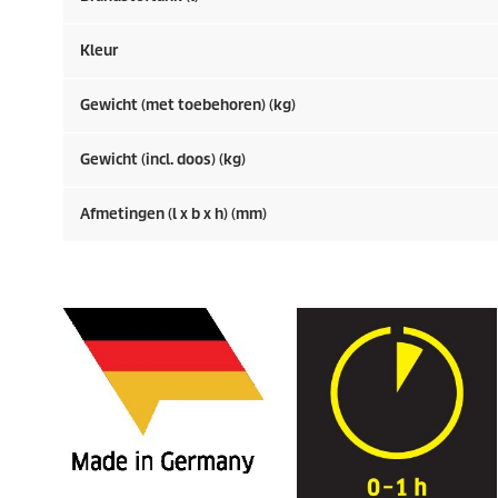
Kleur
Gewicht (met toebehoren) (kg)
Gewicht (incl. doos) (kg)
Afmetingen (l x b x h) (mm)