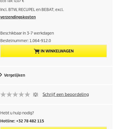
r
u
E
Eco Tax: 0,07 €
a
o
c
a
Incl. BTW, RECUPEL en BEBAT; excl.
o
i
d
n
t
verzendingskosten
u
a
d
c
x
t
Beschikbaar in 3-7 werkdagen
i
p
Bestelnummer:
1.064-912.0
r
g
i
IN WINKELWAGEN
j
e
s
p
Vergelijken
r
o
(0)
Schrijf een beoordeling
d
Hebt u hulp nodig?
u
Hotline: +32 78 482 115