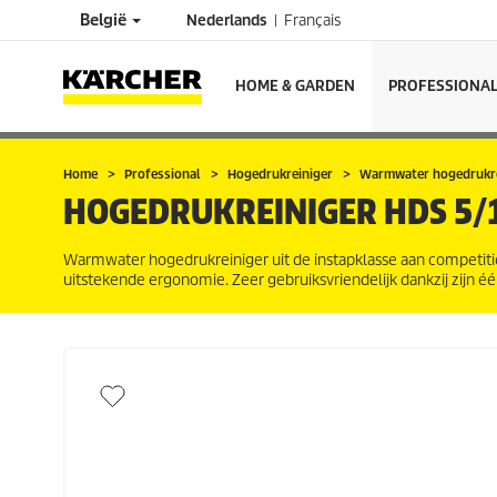
België
Nederlands
Français
HOME & GARDEN
PROFESSIONA
Home
Professional
Hogedrukreiniger
Warmwater hogedrukre
HOGEDRUKREINIGER
HDS 5/
Warmwater hogedrukreiniger uit de instapklasse aan competitie
uitstekende ergonomie. Zeer gebruiksvriendelijk dankzij zijn 