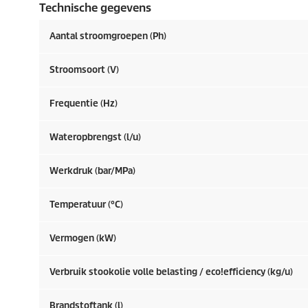
Technische gegevens
Aantal stroomgroepen (Ph)
Stroomsoort (V)
Frequentie (
Hz
)
Wateropbrengst (l/u)
Werkdruk (bar/MPa)
Temperatuur (°C)
Vermogen (kW)
Verbruik stookolie volle belasting /
eco!efficiency
(kg/u)
Brandstoftank (l)