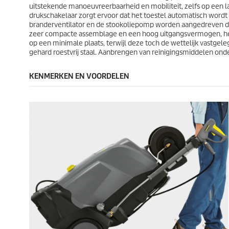
b
uitstekende manoeuvreerbaarheid en mobiliteit, zelfs op een la
e
drukschakelaar zorgt ervoor dat het toestel automatisch wordt 
o
branderventilator en de stookoliepomp worden aangedreven doo
o
zeer compacte assemblage en een hoog uitgangsvermogen, het
r
op een minimale plaats, terwijl deze toch de wettelijk vastgel
d
gehard roestvrij staal. Aanbrengen van reinigingsmiddelen onde
e
l
KENMERKEN EN VOORDELEN
i
n
g
e
n