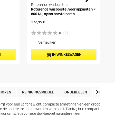
Roterende wasborstels
Roterende wasborstel voor apparaten <
800 l/u, nylon borstelharen
H
172,95 €
u
i
0.0
(0)
0
d
.
i
Vergelijken
0
g
v
e
a
p
N
IN WINKELWAGEN
n
r
d
o
e
d
5
u
s
c
t
t
e
p
r
r
HOREN
REINIGINGSMIDDEL
ONDERDELEN
BEOORDE
r
i
e
j
n
orgt voor een licht gewicht, compacte afmetingen en een groot
s
.
ar de andere locatie te worden verplaatst. Dankzij hun compact
 de ergonomisch gevormde duwbeugel garanderen een