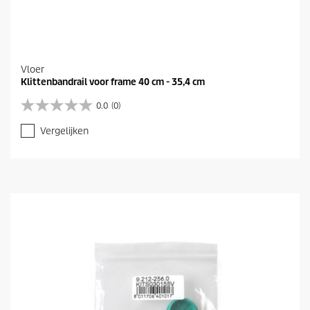
Vloer
Klittenbandrail voor frame 40 cm - 35,4 cm
0.0
(0)
0
.
Vergelijken
0
v
a
n
d
e
5
s
t
e
r
r
e
n
.