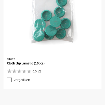
Vloer
Cloth clip Lamello (10pcs)
0.0
(0)
0
.
Vergelijken
0
v
a
n
d
e