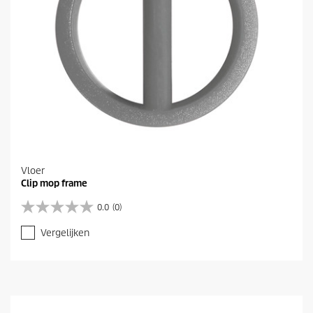
Vloer
Clip mop frame
0.0
(0)
0
.
Vergelijken
0
v
a
n
d
e
5