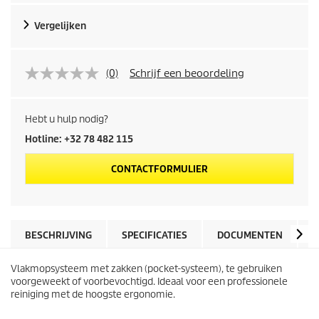
Vergelijken
(0)
Schrijf een beoordeling
Hebt u hulp nodig?
Hotline: +32 78 482 115
CONTACTFORMULIER
BESCHRIJVING
SPECIFICATIES
DOCUMENTEN
V
Vlakmopsysteem met zakken (pocket-systeem), te gebruiken
voorgeweekt of voorbevochtigd. Ideaal voor een professionele
reiniging met de hoogste ergonomie.