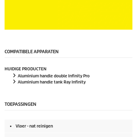
n
0
s
e
c
o
0
n
s
d
e
e
c
n
o
COMPATIBELE APPARATEN
n
d
e
HUIDIGE PRODUCTEN
n
v
Aluminium handle double Infinity Pro
a
Aluminium handle tank Ray Infinity
n
0
s
e
TOEPASSINGEN
c
o
n
d
e
Vloer - nat reinigen
n