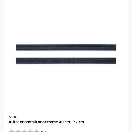
s
t
e
r
r
e
n
.
Vloer
Klittenbandrail voor frame 40 cm - 32 cm
0.0
(0)