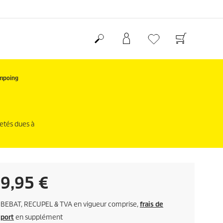
mpoing
letés dues à
P
9,95 €
r
BEBAT, RECUPEL & TVA en vigueur comprise,
frais de
port
en supplément