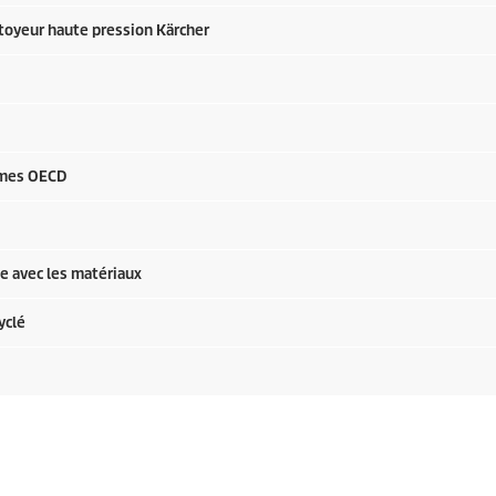
ttoyeur haute pression Kärcher
rmes OECD
ie avec les matériaux
yclé