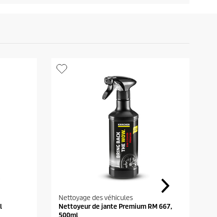
r
o
d
u
i
t
Nettoyage des véhicules
N
l
Nettoyeur de jante Premium RM 667,
N
500ml