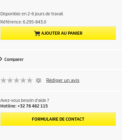
i
x
Disponible en 2-6 jours de travail
a
Référence:
6.295-843.0
AJOUTER AU PANIER
c
t
Comparer
u
e
(0)
Rédiger un avis
l
d
Avez-vous besoin d'aide ?
Hotline: +32 78 482 115
u
FORMULAIRE DE CONTACT
p