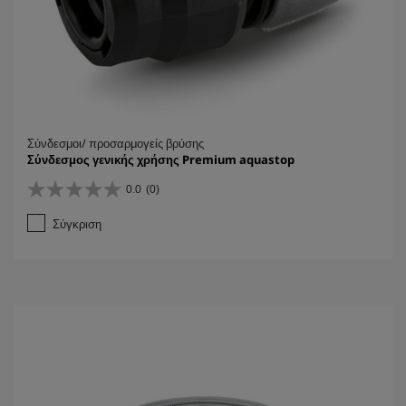
ή
Σύνδεσμοι/ προσαρμογείς βρύσης
Σύνδεσμος γενικής χρήσης Premium aquastop
0.0
(0)
0
.
Σύγκριση
0
α
π
ό
5
α
σ
τ
έ
ρ
ι