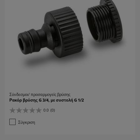
Σύνδεσμοι/ προσαρμογείς βρύσης
Ρακόρ βρύσης G 3/4, με συστολή G 1/2
0.0
(0)
0
.
Σύγκριση
0
α
π