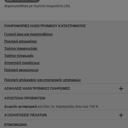
Δημιουργήθηκε με τεχνητή νοημοσύνη (AI)
ΠΛΗΡΟΦΟΡΙΕΣ ΗΛΕΚΤΡΟΝΙΚΟΥ ΚΑΤΑΣΤΗΜΑΤΟΣ
Γενικοί όροι και προϋποθέσεις
Πολιτική απορρήτου
Τρόποι παραγγελίας
Τρόποι πληρωμής
Αποστολή προϊόντων
Πολιτική ακυρώσεων
Πολιτική απόρριψης και επιστροφής μπαταριών
ΑΣΦΑΛΕΊΣ ΗΛΕΚΤΡΟΝΙΚΈΣ ΠΛΗΡΩΜΈΣ
ΑΠΟΣΤΟΛΉ ΠΡΟΪΌΝΤΩΝ
Δωρεάν μεταφορικά
για όλες τις παραγγελίες άνω των 150 €.
ΑΞΙΟΛΟΓΉΣΕΙΣ ΠΕΛΑΤΏΝ
ΕΠΙΚΟΙΝΩΝΊΑ