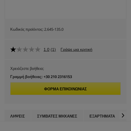
Κωδικός προϊόντος:
2.645-135.0
1.0
(1)
Γράψε μια κριτική
Χρειάζεστε βοήθεια;
Γραμμή βοήθειας: +30 210 2316153
ΦΌΡΜΑ ΕΠΙΚΟΙΝΩΝΊΑΣ
ΛΉΨΕΙΣ
ΣΥΜΒΑΤΈΣ ΜΗΧΑΝΈΣ
ΕΞΑΡΤΉΜΑΤΑ
Κ