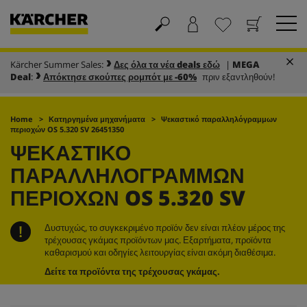
Kärcher Summer Sales:
Δες όλα τα νέα deals εδώ
|
MEGA
Καλάθι
Αγαπημένα
Deal
:
Απόκτησε σκούπες ρομπότ με -60%
πριν εξαντληθούν!
Home
Κατηργημένα μηχανήματα
Ψεκαστικό παραλληλόγραμμων
περιοχών OS 5.320 SV 26451350
ΨΕΚΑΣΤΙΚΌ
ΠΑΡΑΛΛΗΛΌΓΡΑΜΜΩΝ
ΠΕΡΙΟΧΏΝ OS 5.320 SV
Δυστυχώς, το συγκεκριμένο προϊόν δεν είναι πλέον μέρος της
τρέχουσας γκάμας προϊόντων μας. Εξαρτήματα, προϊόντα
καθαρισμού και οδηγίες λειτουργίας είναι ακόμη διαθέσιμα.
Δείτε τα προϊόντα της τρέχουσας γκάμας.