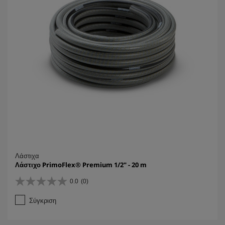
α
.
Λάστιχα
Λάστιχο PrimoFlex® Premium 1/2" - 20 m
0.0
(0)
0
.
Σύγκριση
0
α
π