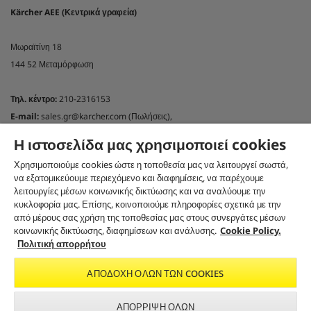
Kärcher AEE (Κεντρικά γραφεία)
Μωραϊτίνη 18
144 52 Μεταμόρφωση
Τηλ. κέντρο:
210-2316153
E-mail:
sales.gr@karcher.com (Πωλήσεις),
customercare.gr@karcher.com (Online shop)
Η ιστοσελίδα μας χρησιμοποιεί cookies
support.gr@karcher.com(Τεχνική υποστήριξη)
Χρησιμοποιούμε cookies ώστε η τοποθεσία μας να λειτουργεί σωστά,
NEWSLETTER KÄRCHER GREECE
να εξατομικεύουμε περιεχόμενο και διαφημίσεις, να παρέχουμε
λειτουργίες μέσων κοινωνικής δικτύωσης και να αναλύουμε την
Εγγραφή στο newsletter
κυκλοφορία μας. Επίσης, κοινοποιούμε πληροφορίες σχετικά με την
ΑΚΟΛΟΥΘΉΣΤΕ ΜΑΣ ΣΤΑ SOCIAL MEDIA
από μέρους σας χρήση της τοποθεσίας μας στους συνεργάτες μέσων
κοινωνικής δικτύωσης, διαφημίσεων και ανάλυσης.
Cookie Policy.
Πολιτική απορρήτου
ΑΠΟΔΟΧΉ ΌΛΩΝ ΤΩΝ COOKIES
CO₂-NEUTRAL WEBSITE
ΑΠΌΡΡΙΨΗ ΌΛΩΝ