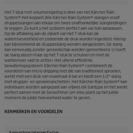
Het T-stuk met volumeregeling is deel van het
Kärcher Rain
System
®. Het koppelt drie
Kärcher Rain System
®-slangen en/of
druppelslangen aan elkaar om twee onafhankelijke slangleidingen
te leggen. Zo kunt u het systeem perfect aan uw tuin aanpassen.
Op de aftakking aan de zijkant van het T-stuk kan de
waterhoeveelheid en zodoende de druk worden ingesteld. Hierop
kan bijvoorbeeld de druppelslang worden aangesloten. De slang
kan eenvoudig zonder gereedschap worden gemonteerd. U hoeft
de slang alleen maar op het T-stuk te schuiven en met de
wartelmoer vast te zetten. Het uiterst efficiënte
bewateringssysteem
Kärcher Rain System
® combineert de
voordelen van micro dripping met die van traditioneel sproeien,
werkt met een druk van maximaal 4 bar en biedt een 1/2"-slang
met druppel- en sproeimanchetten. Het
Kärcher Rain System
® kan
individueel worden aangepast aan vrijwel elk tuintype en het werkt
perfect samen met de
SensoTimer
om elke plant op het juiste
moment de juiste hoeveelheid water te geven.
KENMERKEN EN VOORDELEN
Aanpasbaar lateraal T-stuk