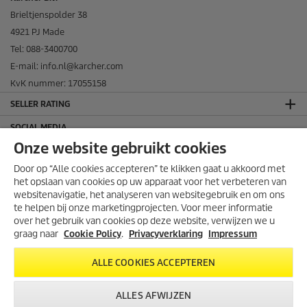
Brieltjenspolder 38
4921 PJ Made
Tel: 088-3400700
E-mail: info.nl@karcher.com
KvK nummer: 17055158
SELLER RATING
SOCIAL MEDIA
Onze website gebruikt cookies
Door op “Alle cookies accepteren” te klikken gaat u akkoord met
het opslaan van cookies op uw apparaat voor het verbeteren van
websitenavigatie, het analyseren van websitegebruik en om ons
ONTDEK DE NIEUWE
te helpen bij onze marketingprojecten. Voor meer informatie
COMFORT RANGE!
over het gebruik van cookies op deze website, verwijzen we u
De nieuwe Comfort Range-
graag naar
Cookie Policy
.
Privacyverklaring
Impressum
hogedrukreinigers! Met handige
haspel, een 4-in-1 spuitlans en
ALLE COOKIES ACCEPTEREN
knoopvrije slang. Sneller schoon,
THUISWINKEL WAARBORG
minder moeite.
ALLES AFWIJZEN