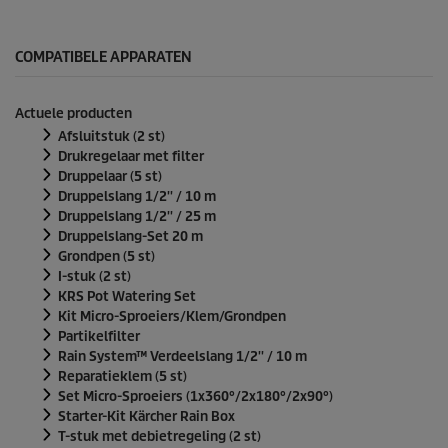
s
e
c
o
COMPATIBELE APPARATEN
n
d
e
Actuele producten
n
v
Afsluitstuk (2 st)
a
Drukregelaar met filter
n
Druppelaar (5 st)
0
Druppelslang 1/2'' / 10 m
s
e
Druppelslang 1/2'' / 25 m
c
Druppelslang-Set 20 m
o
Grondpen (5 st)
n
I-stuk (2 st)
d
e
KRS Pot Watering Set
n
Kit Micro-Sproeiers/Klem/Grondpen
Partikelfilter
Rain System™ Verdeelslang 1/2'' / 10 m
Reparatieklem (5 st)
Set Micro-Sproeiers (1x360°/2x180°/2x90°)
Starter-Kit Kärcher Rain Box
T-stuk met debietregeling (2 st)