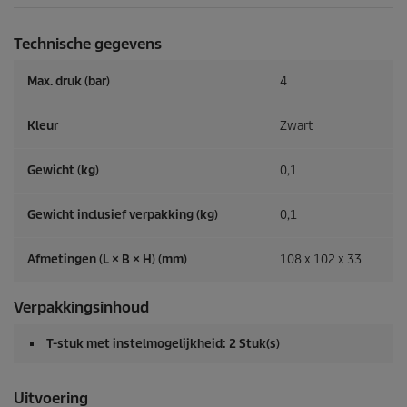
Technische gegevens
Max. druk (bar)
4
Kleur
Zwart
Gewicht (kg)
0,1
Gewicht inclusief verpakking (kg)
0,1
Afmetingen (L × B × H) (mm)
108 x 102 x 33
Verpakkingsinhoud
T-stuk met instelmogelijkheid: 2 Stuk(s)
Uitvoering