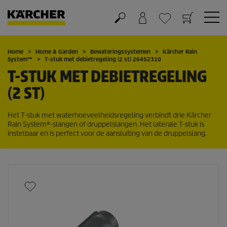
Winkelwagen
Wensenlijstje
Home
Home & Garden
Bewateringssystemen
Kärcher Rain
System
™
T-stuk met debietregeling (2 st) 26452310
T-STUK MET DEBIETREGELING
(2 ST)
Het T-stuk met waterhoeveelheidsregeling verbindt drie
Kärcher
Rain System
®-slangen of druppelslangen. Het laterale T-stuk is
instelbaar en is perfect voor de aansluiting van de druppelslang.