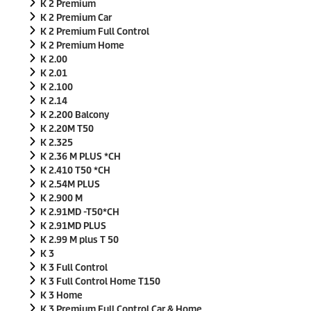
K 2 Premium
K 2 Premium Car
K 2 Premium Full Control
K 2 Premium Home
K 2.00
K 2.01
K 2.100
K 2.14
K 2.200 Balcony
K 2.20M T50
K 2.325
K 2.36 M PLUS *CH
K 2.410 T50 *CH
K 2.54M PLUS
K 2.900 M
K 2.91MD -T50*CH
K 2.91MD PLUS
K 2.99 M plus T 50
K 3
K 3 Full Control
K 3 Full Control Home T150
K 3 Home
K 3 Premium Full Control Car & Home