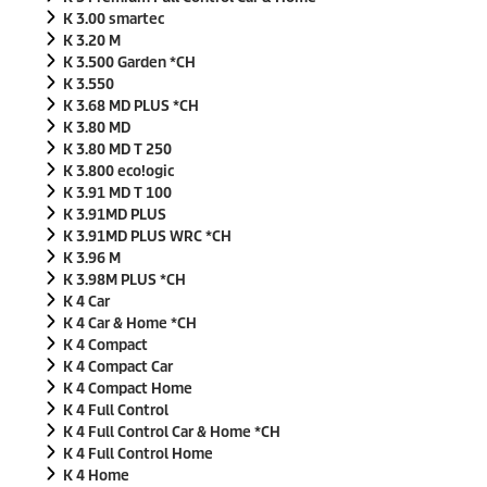
K 3.00 smartec
K 3.20 M
K 3.500 Garden *CH
K 3.550
K 3.68 MD PLUS *CH
K 3.80 MD
K 3.80 MD T 250
K 3.800
eco!ogic
K 3.91 MD T 100
K 3.91MD PLUS
K 3.91MD PLUS WRC *CH
K 3.96 M
K 3.98M PLUS *CH
K 4 Car
K 4 Car & Home *CH
K 4 Compact
K 4 Compact Car
K 4 Compact Home
K 4 Full Control
K 4 Full Control Car & Home *CH
K 4 Full Control Home
K 4 Home