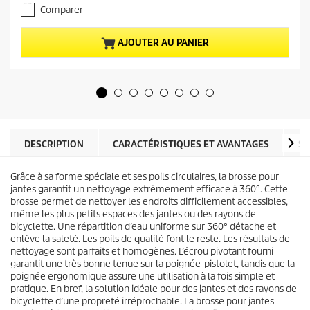
.
a
Comparer
0
c
s
t
u
u
AJOUTER AU PANIER
r
e
5
l
é
d
t
u
o
p
i
r
l
o
e
d
DESCRIPTION
CARACTÉRISTIQUES ET AVANTAGES
SP
s
u
.
i
3
Grâce à sa forme spéciale et ses poils circulaires, la brosse pour
t
a
jantes garantit un nettoyage extrêmement efficace à 360°. Cette
v
brosse permet de nettoyer les endroits difficilement accessibles,
i
même les plus petits espaces des jantes ou des rayons de
s
bicyclette. Une répartition d’eau uniforme sur 360° détache et
enlève la saleté. Les poils de qualité font le reste. Les résultats de
nettoyage sont parfaits et homogènes. L’écrou pivotant fourni
garantit une très bonne tenue sur la poignée-pistolet, tandis que la
poignée ergonomique assure une utilisation à la fois simple et
pratique. En bref, la solution idéale pour des jantes et des rayons de
bicyclette d’une propreté irréprochable. La brosse pour jantes