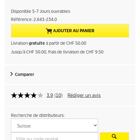
i
Disponible 5-7 Jours ouvrables
x
Référence:
2.643-234.0
a
AJOUTER AU PANIER
c
Livraison
gratuite
à partir de CHF 50.00
Jusqu’à CHF 50.00, frais de livraison de CHF 9.50
t
u
Comparer
e
l
3.9
(10)
Rédiger un avis
d
Recherche de distributeurs:
u
p