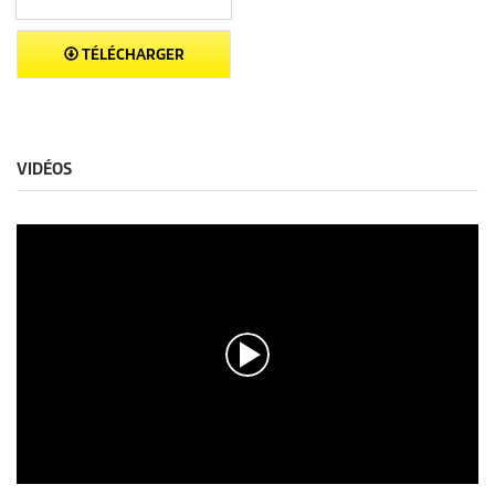
TÉLÉCHARGER
VIDÉOS
0