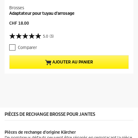
Brosses
Adaptateur pour tuyau d’arrosage
P
CHF 18.00
r
i
5.0
(3)
5
x
.
a
Comparer
0
c
s
t
u
u
AJOUTER AU PANIER
r
e
5
l
é
d
t
u
o
p
i
r
l
o
e
d
s
u
PIÈCES DE RECHANGE BROSSE POUR JANTES
.
i
3
t
a
Pièces de rechange d'origine Kärcher
v
De nombreux défauts peuvent être réparés en remplaçant la pièce