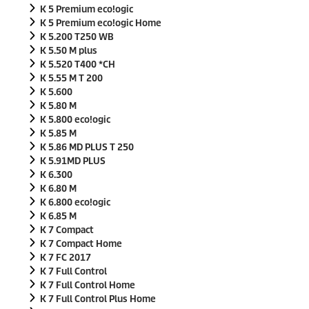
K 5 Premium
eco!ogic
K 5 Premium
eco!ogic
Home
K 5.200 T250 WB
K 5.50 M plus
K 5.520 T400 *CH
K 5.55 M T 200
K 5.600
K 5.80 M
K 5.800
eco!ogic
K 5.85 M
K 5.86 MD PLUS T 250
K 5.91MD PLUS
K 6.300
K 6.80 M
K 6.800
eco!ogic
K 6.85 M
K 7 Compact
K 7 Compact Home
K 7 FC 2017
K 7 Full Control
K 7 Full Control Home
K 7 Full Control Plus Home