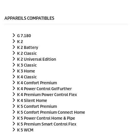
s
e
c
o
APPAREILS COMPATIBLES
n
d
e
G 7.180
s
s
K 2
u
K 2 Battery
r
K 2 Classic
0
K 2 Universal Edition
s
e
K 3 Classic
c
K 3 Home
o
K 4 Classic
n
K 4 Comfort Premium
d
e
K 4 Power Control Go!Further
s
K 4 Premium Power Control Flex
K 4 Silent Home
K 5 Comfort Premium
K 5 Comfort Premium Connect Home
K 5 Power Control Home & Pipe
K 5 Premium Smart Control Flex
K 5 WCM