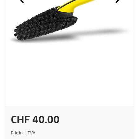
P
CHF 40.00
r
Prix incl. TVA