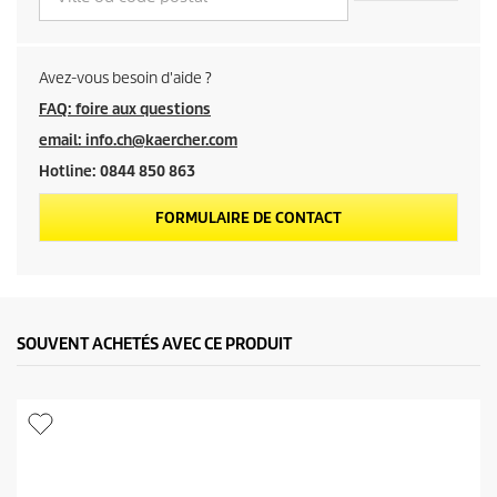
r
o
Avez-vous besoin d'aide ?
d
FAQ: foire aux questions
email: info.ch@kaercher.com
u
Hotline: 0844 850 863
i
FORMULAIRE DE CONTACT
t
SOUVENT ACHETÉS AVEC CE PRODUIT