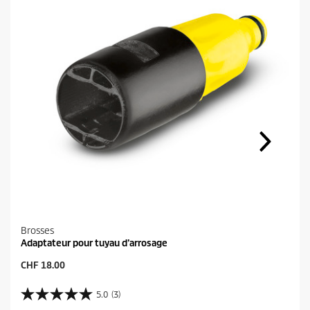
Brosses
Adaptateur pour tuyau d’arrosage
P
CHF 18.00
r
i
5.0
(3)
5
x