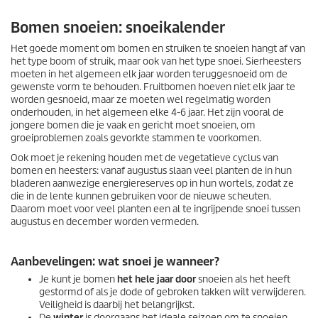
Bomen snoeien: snoeikalender
Het goede moment om bomen en struiken te snoeien hangt af van
het type boom of struik, maar ook van het type snoei. Sierheesters
moeten in het algemeen elk jaar worden teruggesnoeid om de
gewenste vorm te behouden. Fruitbomen hoeven niet elk jaar te
worden gesnoeid, maar ze moeten wel regelmatig worden
onderhouden, in het algemeen elke 4-6 jaar. Het zijn vooral de
jongere bomen die je vaak en gericht moet snoeien, om
groeiproblemen zoals gevorkte stammen te voorkomen.
Ook moet je rekening houden met de vegetatieve cyclus van
bomen en heesters: vanaf augustus slaan veel planten de in hun
bladeren aanwezige energiereserves op in hun wortels, zodat ze
die in de lente kunnen gebruiken voor de nieuwe scheuten.
Daarom moet voor veel planten een al te ingrijpende snoei tussen
augustus en december worden vermeden.
Aanbevelingen: wat snoei je wanneer?
Je kunt je bomen
het hele jaar door
snoeien als het heeft
gestormd of als je dode of gebroken takken wilt verwijderen.
Veiligheid is daarbij het belangrijkst.
De
winter
is doorgaans het ideale seizoen om te snoeien