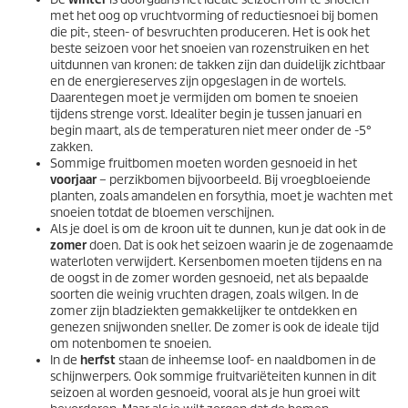
met het oog op vruchtvorming of reductiesnoei bij bomen
die pit-, steen- of besvruchten produceren. Het is ook het
beste seizoen voor het snoeien van rozenstruiken en het
uitdunnen van kronen: de takken zijn dan duidelijk zichtbaar
en de energiereserves zijn opgeslagen in de wortels.
Daarentegen moet je vermijden om bomen te snoeien
tijdens strenge vorst. Idealiter begin je tussen januari en
begin maart, als de temperaturen niet meer onder de -5°
zakken.
Sommige fruitbomen moeten worden gesnoeid in het
voorjaar
– perzikbomen bijvoorbeeld. Bij vroegbloeiende
planten, zoals amandelen en forsythia, moet je wachten met
snoeien totdat de bloemen verschijnen.
Als je doel is om de kroon uit te dunnen, kun je dat ook in de
zomer
doen. Dat is ook het seizoen waarin je de zogenaamde
waterloten verwijdert. Kersenbomen moeten tijdens en na
de oogst in de zomer worden gesnoeid, net als bepaalde
soorten die weinig vruchten dragen, zoals wilgen. In de
zomer zijn bladziekten gemakkelijker te ontdekken en
genezen snijwonden sneller. De zomer is ook de ideale tijd
om notenbomen te snoeien.
In de
herfst
staan de inheemse loof- en naaldbomen in de
schijnwerpers. Ook sommige fruitvariëteiten kunnen in dit
seizoen al worden gesnoeid, vooral als je hun groei wilt