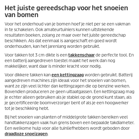
Het juiste gereedschap voor het snoeien
van bomen
Voor het onderhoud van je bomen hoef je niet per se een vakman
in te schakelen. Ook amateurtuiniers kunnen uitstekende
resultaten boeken, zolang ze maar over het juiste gereedschap
beschikken. Als dat eenmaal is aangeschaft en goed wordt
onderhouden, kan het jarenlang worden gebruikt.
Voor takken tot 3 cm dikte is een
takkenschaar
de perfecte tool. En
een batterij aangedreven toestel maakt het werk dan nog
makkelijker, want daar is minder kracht voor nodig.
Voor dikkere takken kan
een kettingzaag
worden gebruikt. Batterij
aangedreven machines zijn ideaal voor het snoeien van bomen,
want ze zijn veel lichter dan kettingzagen die op benzine werken.
Bovendien produceren ze geen uitlaatgassen. Een kettingzaag mag
je echter alleen gebruiken als je stabiel op de grond kunt staan, als
je gecertificeerde boomverzorger bent of als je een hoogwerker
tot je beschikking hebt.
Bij het snoeien van planten of middelgrote takken bereiken veel
handtakkenzagen vaak hun grens boven een bepaalde takdiameter.
Een welkome hulp voor alle tuinliefhebbers wordt geboden door
draadloze snoeizagen
.