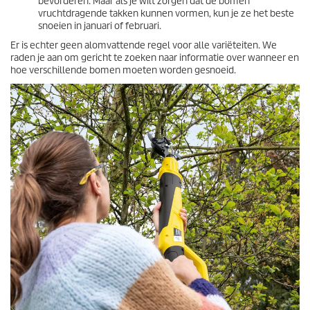
bevorderen. Maar als je wilt zorgen dat de bomen
vruchtdragende takken kunnen vormen, kun je ze het beste
snoeien in januari of februari.
Er is echter geen alomvattende regel voor alle variëteiten. We
raden je aan om gericht te zoeken naar informatie over wanneer en
hoe verschillende bomen moeten worden gesnoeid.