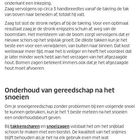
onderkant een inkeping.
Zaag vervolgens op circa 3 handbreedtes vanaf de takring de tak
van boven naar beneden af, totdat hij valt.
Zaag tot slot de stronk netjes af bij de takring. Voor een optimaal
resultaat zaag je de stronk enigszins schuin af, weg van de
boomstam. Het meristeem van de boom zorgt vervolgens dat er
nieuwe schors op het snijvlak groeit. De dikste takken kun je het
beste een voor een verwijderen, van buiten naar binnen. Dat kost
weliswaar meer tijd, maar het is veiliger en heeft het voordeel dat
je later minder werk hebt aan het verzagen van het afgezaagde
hout. Bomen zagen betekent immers ook dat je het afgezaagde
hout moet afvoeren.
Onderhoud van gereedschap na het
snoeien
Om je snoeigereedschap zonder problemen bij een volgende snoei
te kunnen gebruiken, kun je het ‘t beste meteen na het snoeien
een onderhoudsbeurt geven.
Bij
takkenscharen
en
snoeizagen
volstaat het om het snijblad
schoon te maken met een borstel. De kwaliteit van het snijmes
blijft behouden als je het na elk gebruik even met wat