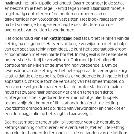
naaimachine- of kruipolie behandelt. Daarmee smeer je de schaar
en bescherm je hem tegelijkertijd tegen roest. Daarnaast moet je
regelmatig controleren of de bouten en moeren van de
takkensnijder nog voldoende vast zitten. Het is ook raadzaam om
na het snoeien je tuingereedschap te desinfecteren om de
overdracht van ziekten te voorkomen.
Het onderhoud van een
kettingzaag
bestaat uit het reinigen van de
ketting na elk gebruik. Hars en vuil kun je verwijderen met behulp
van een speciaal reinigingsmiddel. Je kunt het apparaat ook droog
schoonmaken met een harde borstel. In dat geval is het essentieel
om eerst de batterij te verwijderen. Ook moet je het oliepeil
controleren en kijken of de smering nog voldoende is. Om de
levensduur van de ketting en het hele apparaat te verlengen, zorg
je altijd dat de olie op peil is. Ook als er voldoende kettingolie in het
apparaat zit, check je toch de verdeling van het smeermiddel, op
een van de volgende manieren: laat de motor stationair draaien,
houd het zwaard naar beneden gericht en tegen een lichte
achtergrond. Check gedurende een minuut of je oliedruppels
tevoorschijn ziet komen of til - stationair draaiend - de ketting
voorzichtig omhoog (let op: risico van verwonding) en check of er
een dun laagje olie op het zaagblad aanwezig is.
Daarnaast moet je regelmatig, bij voorkeur voor elk gebruik, de
kettingspanning controleren (en eventueel bijstellen). De ketting
mag niet los hangen. Indien nodig slijp je de tanden van de ketting: