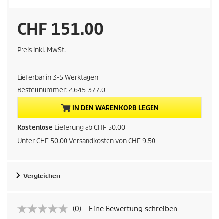
A
CHF 151.00
k
Preis inkl. MwSt.
t
Lieferbar in 3-5 Werktagen
u
Bestellnummer:
2.645-377.0
e
IN DEN WARENKORB LEGEN
l
Kostenlose
Lieferung ab CHF 50.00
Unter CHF 50.00 Versandkosten von CHF 9.50
l
e
Vergleichen
r
P
(0)
Eine Bewertung schreiben