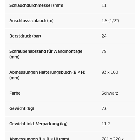
Schlauchdurchmesser (mm)
11
Anschlussschlauch (m)
1.5 (1/2")
Berstdruck (bar)
24
Schraubenabstand für Wandmontage
79
(mm)
Abmessungen Halterungsblech (B × H)
93 x 100
(mm)
Farbe
Schwarz
Gewicht (kg)
7.6
Gewicht inkl. Verpackung (kg)
11.2
Abmessungen (L × B × H) (mm)
781 x 220 x