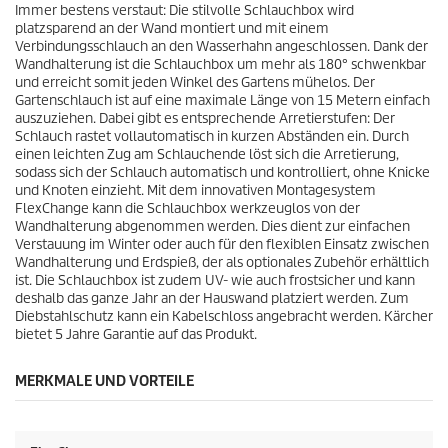
Immer bestens verstaut: Die stilvolle Schlauchbox wird
u
platzsparend an der Wand montiert und mit einem
Verbindungsschlauch an den Wasserhahn angeschlossen. Dank der
k
Wandhalterung ist die Schlauchbox um mehr als 180° schwenkbar
und erreicht somit jeden Winkel des Gartens mühelos. Der
t
Gartenschlauch ist auf eine maximale Länge von 15 Metern einfach
auszuziehen. Dabei gibt es entsprechende Arretierstufen: Der
s
Schlauch rastet vollautomatisch in kurzen Abständen ein. Durch
einen leichten Zug am Schlauchende löst sich die Arretierung,
sodass sich der Schlauch automatisch und kontrolliert, ohne Knicke
und Knoten einzieht. Mit dem innovativen Montagesystem
FlexChange kann die Schlauchbox werkzeuglos von der
Wandhalterung abgenommen werden. Dies dient zur einfachen
Verstauung im Winter oder auch für den flexiblen Einsatz zwischen
Wandhalterung und Erdspieß, der als optionales Zubehör erhältlich
ist. Die Schlauchbox ist zudem UV- wie auch frostsicher und kann
deshalb das ganze Jahr an der Hauswand platziert werden. Zum
Diebstahlschutz kann ein Kabelschloss angebracht werden. Kärcher
bietet 5 Jahre Garantie auf das Produkt.
MERKMALE UND VORTEILE