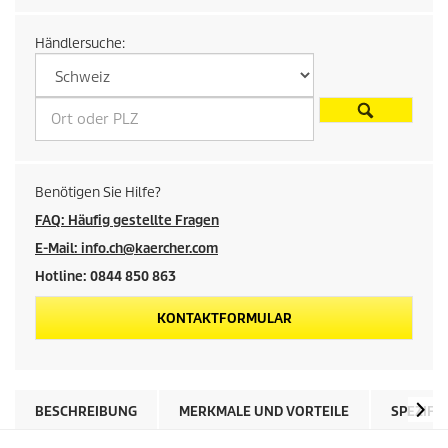
r
Händlersuche:
e
i
s
d
Benötigen Sie Hilfe?
e
FAQ: Häufig gestellte Fragen
E-Mail: info.ch@kaercher.com
s
Hotline: 0844 850 863
P
KONTAKTFORMULAR
r
o
BESCHREIBUNG
MERKMALE UND VORTEILE
SPEZIFI
d