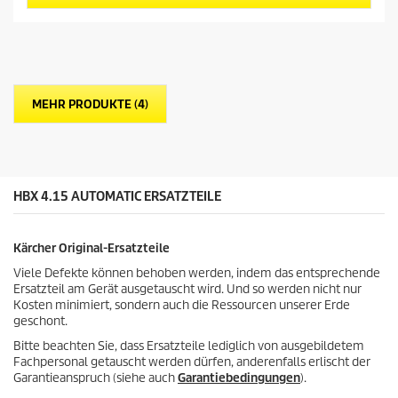
n
r
5
P
S
r
t
e
e
i
r
s
n
d
MEHR PRODUKTE (4)
e
e
n
s
.
P
1
r
7
o
B
HBX 4.15 AUTOMATIC ERSATZTEILE
d
e
u
w
k
e
t
Kärcher Original-Ersatzteile
r
s
t
Viele Defekte können behoben werden, indem das entsprechende
u
Ersatzteil am Gerät ausgetauscht wird. Und so werden nicht nur
n
Kosten minimiert, sondern auch die Ressourcen unserer Erde
g
geschont.
e
Bitte beachten Sie, dass Ersatzteile lediglich von ausgebildetem
n
Fachpersonal getauscht werden dürfen, anderenfalls erlischt der
Garantieanspruch (siehe auch
Garantiebedingungen
).