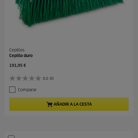
Cepillos
Cepillo duro
P
191,95 €
r
e
0.0
(0)
0
c
.
i
Comparar
0
o
d
a
e
c
AÑADIR A LA CESTA
5
t
e
u
s
a
t
l
r
d
e
e