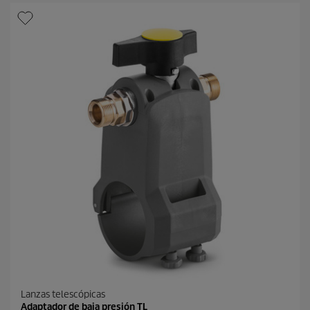
r
d
e
e
l
p
l
r
a
o
s
d
.
u
c
t
o
Lanzas telescópicas
Adaptador de baja presión TL