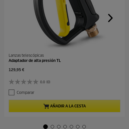
Lanzas telescópicas
Adaptador de alta presión TL
P
129,95 €
r
e
0.0
(0)
0
c
.
i
Comparar
0
o
d
a
e
c
AÑADIR A LA CESTA
5
t
e
u
s
a
t
l