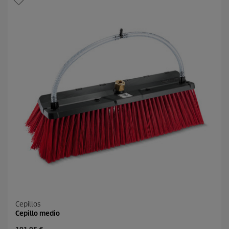
l
p
l
r
a
o
s
d
.
u
c
t
o
Cepillos
Cepillo medio