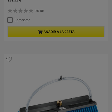
P
191,95 €
r
e
0.0
(0)
0
c
.
i
Comparar
0
o
d
a
e
c
AÑADIR A LA CESTA
5
t
e
u
s
a
t
l
r
d
e
e
l
p
l
r
a
o
s
d
.
u
c
t
o